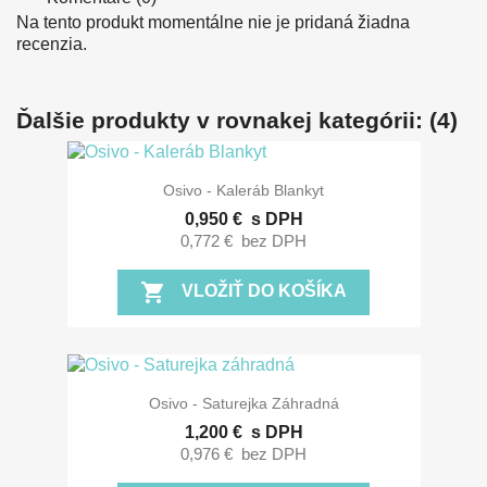
Na tento produkt momentálne nie je pridaná žiadna
recenzia.
Ďalšie produkty v rovnakej kategórii: (4)
Osivo - Kaleráb Blankyt
0,950 €
s DPH
0,772 €
bez DPH
shopping_cart
VLOŽIŤ DO KOŠÍKA
Osivo - Saturejka Záhradná
1,200 €
s DPH
0,976 €
bez DPH