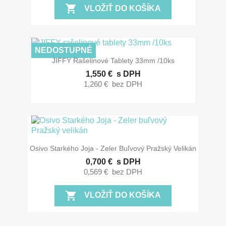
shopping_cart
VLOŽIŤ DO KOŠÍKA
NEDOSTUPNÉ
JIFFY Rašelinové Tablety 33mm /10ks
1,550 €
s DPH
1,260 €
bez DPH
Osivo Starkého Joja - Zeler Buľvový Pražský Velikán
0,700 €
s DPH
0,569 €
bez DPH
shopping_cart
VLOŽIŤ DO KOŠÍKA