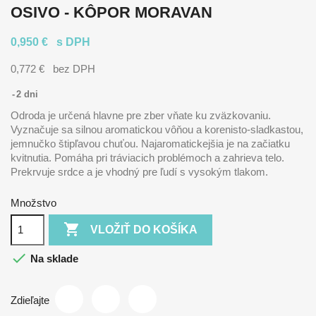
OSIVO - KÔPOR MORAVAN
0,950 €
s DPH
0,772 €
bez DPH
2 dni
Odroda je určená hlavne pre zber vňate ku zväzkovaniu.
Vyznačuje sa silnou aromatickou vôňou a korenisto-sladkastou,
jemnučko štipľavou chuťou. Najaromatickejšia je na začiatku
kvitnutia. Pomáha pri tráviacich problémoch a zahrieva telo.
Prekrvuje srdce a je vhodný pre ľudí s vysokým tlakom.
Množstvo

VLOŽIŤ DO KOŠÍKA

Na sklade
Zdieľajte