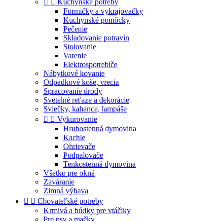


Kuchynské potreby
Formičky a vykrajovačky
Kuchynské pomôcky
Pečenie
Skladovanie potravín
Stolovanie
Varenie
Elektrospotrebiče
Nábytkové kovanie
Odpadkové koše, vrecia
Spracovanie úrody
Svetelné reťaze a dekorácie
Sviečky, kahance, lampáše


Vykurovanie
Hrubostenná dymovina
Kachle
Ohrievače
Podpalovače
Tenkostenná dymovina
Všetko pre okná
Zaváranie
Zimná výbava


Chovateľské potreby
Krmivá a búdky pre vtáčiky
Pre psy a mačky