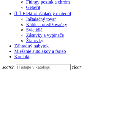
Fitingy pozink a chróm
Geberit


Elektroinštalačný materiál
Inštalačný tovar
Káble a predlžovačky
Svietidlá
Zásuvky a vypínače
Žiarovky
Záhradný nábytok
Miešanie autolakov a farieb
Kontakt
search
clear