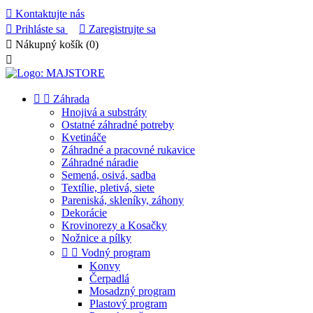

Kontaktujte nás

Prihláste sa

Zaregistrujte sa

Nákupný košík
(0)



Záhrada
Hnojivá a substráty
Ostatné záhradné potreby
Kvetináče
Záhradné a pracovné rukavice
Záhradné náradie
Semená, osivá, sadba
Textílie, pletivá, siete
Pareniská, skleníky, záhony
Dekorácie
Krovinorezy a Kosačky
Nožnice a pílky


Vodný program
Konvy
Čerpadlá
Mosadzný program
Plastový program