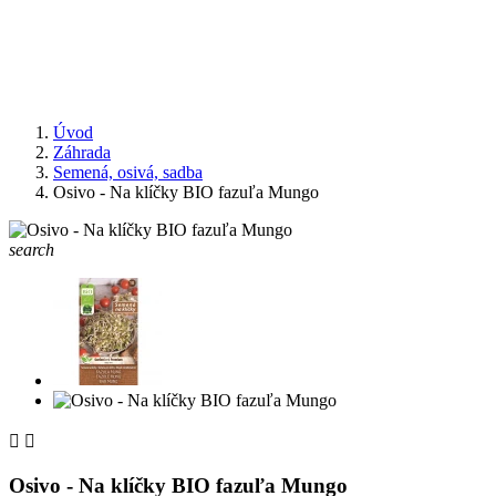
Úvod
Záhrada
Semená, osivá, sadba
Osivo - Na klíčky BIO fazuľa Mungo
search


Osivo - Na klíčky BIO fazuľa Mungo