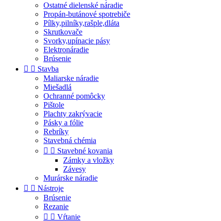
Ostatné dielenské náradie
Propán-butánové spotrebiče
Pílky,pilníky,rašple,dláta
Skrutkovače
Svorky,upínacie pásy
Elektronáradie
Brúsenie


Stavba
Maliarske náradie
Miešadlá
Ochranné pomôcky
Pištole
Plachty zakrývacie
Pásky a fólie
Rebríky
Stavebná chémia


Stavebné kovania
Zámky a vložky
Závesy
Murárske náradie


Nástroje
Brúsenie
Rezanie


Vŕtanie