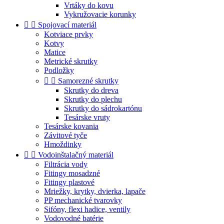
Vrtáky do kovu
Vykružovacie korunky


Spojovací materiál
Kotviace prvky
Kotvy
Matice
Metrické skrutky
Podložky


Samorezné skrutky
Skrutky do dreva
Skrutky do plechu
Skrutky do sádrokartónu
Tesárske vruty
Tesárske kovania
Závitové tyče
Hmoždinky


Vodoinštalačný materiál
Filtrácia vody
Fitingy mosadzné
Fitingy plastové
Mriežky, krytky, dvierka, lapače
PP mechanické tvarovky
Sifóny, flexi hadice, ventily
Vodovodné batérie