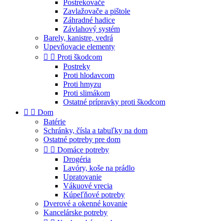
Postrekovače
Zavlažovače a pištole
Záhradné hadice
Závlahový systém
Barely, kanistre, vedrá
Upevňovacie elementy


Proti škodcom
Postreky
Proti hlodavcom
Proti hmyzu
Proti slimákom
Ostatné prípravky proti škodcom


Dom
Batérie
Schránky, čísla a tabuľky na dom
Ostatné potreby pre dom


Domáce potreby
Drogéria
Lavóry, koše na prádlo
Upratovanie
Vákuové vrecia
Kúpeľňové potreby
Dverové a okenné kovanie
Kancelárske potreby