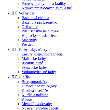
Potreby pre hydinu a králiky
Krmivá pre hlodavce, ryby a iné


Voľný čas
Bazénová chémia
Bazény a príslušenstvo
Grilovanie
Príslušenstvo na bicykle
Hojdačky, kreslá, siete
Slnečníky
Pre deti


Farby, laky, nátery
Lazúry, oleje, impregnácia
Maliarske farby
Riedidlá a iné
Syntetické farby
Vodouriediteľné farby


Dieľňa
Boxy,organizéry
Hlavice,nadstavce,bity
Kladivá a sekáče
Kliešte a nožnice
Kľúče
Meradlá, vodováhy
Nože a náhradné čepele