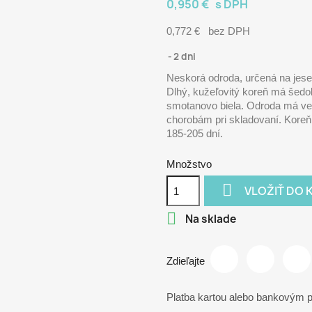
0,950 €
s DPH
0,772 €
bez DPH
2 dni
Neskorá odroda, určená na jese
Dlhý, kužeľovitý koreň má šedo
smotanovo biela. Odroda má veľk
chorobám pri skladovaní. Koreň
185-205 dní.
Množstvo

VLOŽIŤ DO 

Na sklade
Zdieľajte
Platba kartou alebo bankovým