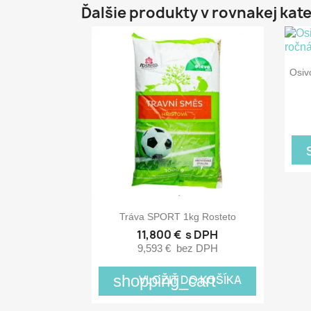
Ďalšie produkty v rovnakej kate
Osiv

Rýchly náhľad
Tráva SPORT 1kg Rosteto
11,800 €
s DPH
9,593 €
bez DPH
shopping_cart
VLOŽIŤ DO KOŠÍKA