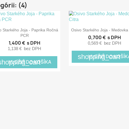
górii: (4)


Rýchly náhľad
Rýchly náhľad
o Starkého Joja - Paprika Ročná
Osivo Starkého Joja - Medovka 
PCR
0,700 €
s DPH
1,400 €
s DPH
0,569 €
bez DPH
1,138 €
bez DPH
shopping_cart
VLOŽIŤ DO KOŠÍK
shopping_cart
VLOŽIŤ DO KOŠÍKA