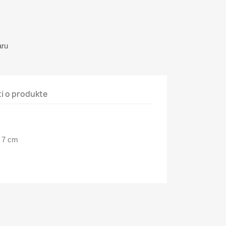
aru
i o produkte
x 7 cm