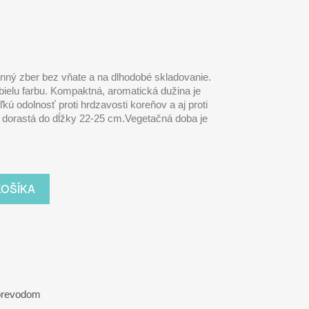
nný zber bez vňate a na dlhodobé skladovanie.
bielu farbu. Kompaktná, aromatická dužina je
ú odolnosť proti hrdzavosti koreňov a aj proti
 dorastá do dĺžky 22-25 cm.Vegetačná doba je
KOŠÍKA
 prevodom