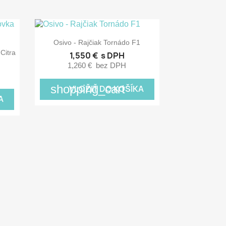

Rýchly náhľad
Osivo - Rajčiak Tornádo F1
Citra
1,550 €
s DPH
1,260 €
bez DPH
shopping_cart
VLOŽIŤ DO KOŠÍKA
A