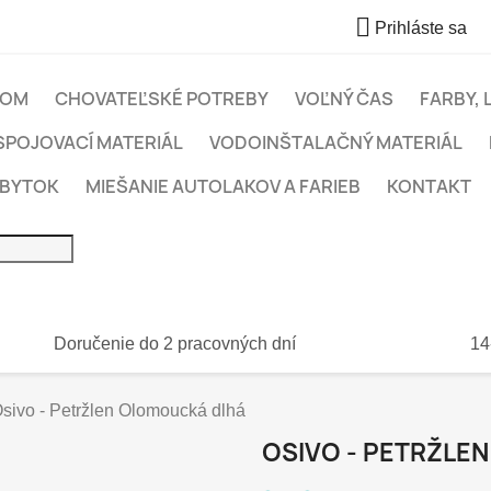

Prihláste sa
OM
CHOVATEĽSKÉ POTREBY
VOĽNÝ ČAS
FARBY, 
SPOJOVACÍ MATERIÁL
VODOINŠTALAČNÝ MATERIÁL
ÁBYTOK
MIEŠANIE AUTOLAKOV A FARIEB
KONTAKT
Doručenie do 2 pracovných dní
14
sivo - Petržlen Olomoucká dlhá
OSIVO - PETRŽLE