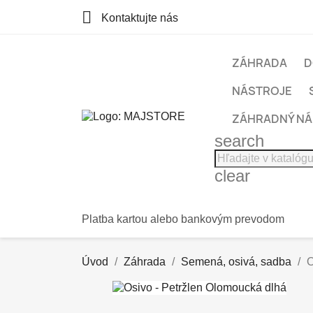

Kontaktujte nás
ZÁHRADA
D
NÁSTROJE
ZÁHRADNÝ N
search
clear
Platba kartou alebo bankovým prevodom
Úvod
Záhrada
Semená, osivá, sadba
O