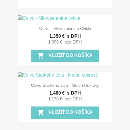
Osivo - Mikrozelenina Cvikla
1,350 €
s DPH
1,098 €
bez DPH
shopping_cart
VLOŽIŤ DO KOŠÍKA
Osivo Starkého Joja - Melón Cukrový
1,400 €
s DPH
1,138 €
bez DPH
shopping_cart
VLOŽIŤ DO KOŠÍKA