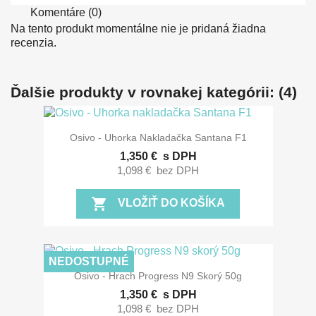
Komentáre (0)
Na tento produkt momentálne nie je pridaná žiadna
recenzia.
Ďalšie produkty v rovnakej kategórii: (4)
Osivo - Uhorka Nakladačka Santana F1
1,350 €
s DPH
1,098 €
bez DPH
shopping_cart
VLOŽIŤ DO KOŠÍKA
NEDOSTUPNÉ
Osivo - Hrach Progress N9 Skorý 50g
1,350 €
s DPH
1,098 €
bez DPH