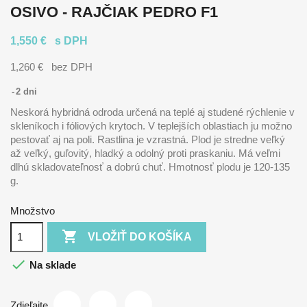
OSIVO - RAJČIAK PEDRO F1
1,550 €
s DPH
1,260 €
bez DPH
2 dni
Neskorá hybridná odroda určená na teplé aj studené rýchlenie v
skleníkoch i fóliových krytoch. V teplejších oblastiach ju možno
pestovať aj na poli. Rastlina je vzrastná. Plod je stredne veľký
až veľký, guľovitý, hladký a odolný proti praskaniu. Má veľmi
dlhú skladovateľnosť a dobrú chuť. Hmotnosť plodu je 120-135
g.
Množstvo

VLOŽIŤ DO KOŠÍKA

Na sklade
Zdieľajte