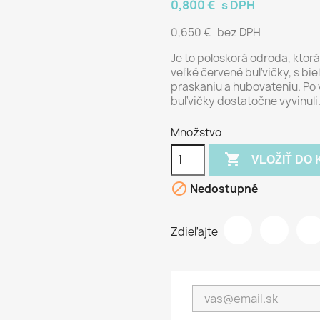
0,800 €
s DPH
0,650 €
bez DPH
Je to poloskorá odroda, ktor
veľké červené buľvičky, s bi
praskaniu a hubovateniu. Po 
buľvičky dostatočne vyvinuli
Množstvo

VLOŽIŤ DO 

Nedostupné
Zdieľajte