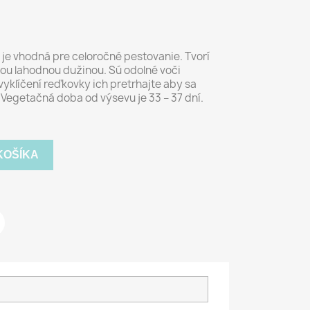
á je vhodná pre celoročné pestovanie. Tvorí
elou lahodnou dužinou. Sú odolné voči
vyklíčení reďkovky ich pretrhajte aby sa
.Vegetačná doba od výsevu je 33 – 37 dní.
KOŠÍKA