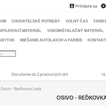

Prihláste sa
DOM
CHOVATEĽSKÉ POTREBY
VOĽNÝ ČAS
FARBY
SPOJOVACÍ MATERIÁL
VODOINŠTALAČNÝ MATERIÁL
ÁBYTOK
MIEŠANIE AUTOLAKOV A FARIEB
KONTAK
Doručenie do 2 pracovných dní
14
Osivo - Reďkovka Lada
OSIVO - REĎKOVK