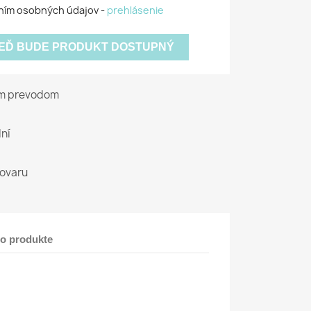
ním osobných údajov -
prehlásenie
KEĎ BUDE PRODUKT DOSTUPNÝ
ým prevodom
ní
tovaru
 o produkte