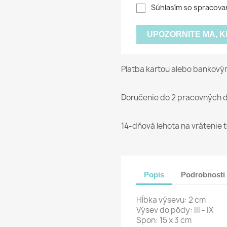
Súhlasím so spracova
UPOZORNITE MA, 
Platba kartou alebo bankov
Doručenie do 2 pracovných d
14-dňová lehota na vrátenie 
Popis
Podrobnosti
Hĺbka výsevu: 2 cm
Výsev do pôdy: III - IX
Spon: 15 x 3 cm