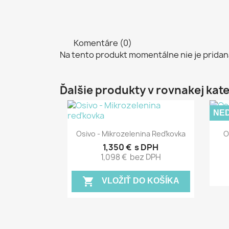
Komentáre (0)
Na tento produkt momentálne nie je pridan
Ďalšie produkty v rovnakej kate
NE
Rýchly náhľad

Osivo - Mikrozelenina Reďkovka
O
1,350 €
s DPH
1,098 €
bez DPH
shopping_cart
VLOŽIŤ DO KOŠÍKA