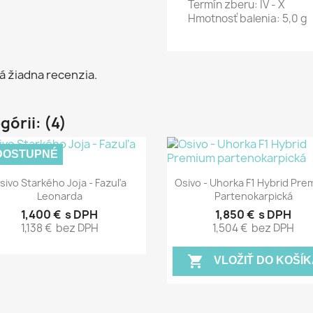
Termín zberu: IV - X
Hmotnosť balenia: 5,0 g
á žiadna recenzia.
górii: (4)
DOSTUPNÉ
Rýchly náhľad
Rýchly náhľad


sivo Starkého Joja - Fazuľa
Osivo - Uhorka F1 Hybrid Pre
Leonarda
Partenokarpická
1,400 €
s DPH
1,850 €
s DPH
1,138 €
bez DPH
1,504 €
bez DPH
shopping_cart
VLOŽIŤ DO KOŠÍK