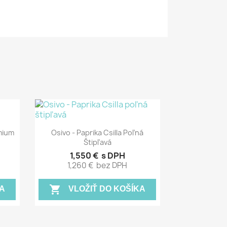
Rýchly náhľad

mium
Osivo - Paprika Csilla Poľná
Štipľavá
1,550 €
s DPH
1,260 €
bez DPH
shopping_cart
A
VLOŽIŤ DO KOŠÍKA