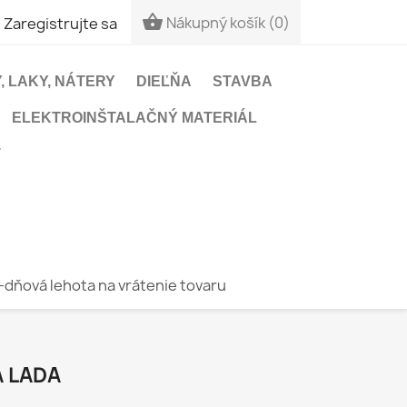


Nákupný košík
(0)
Zaregistrujte sa
, LAKY, NÁTERY
DIEĽŇA
STAVBA
ELEKTROINŠTALAČNÝ MATERIÁL
T
-dňová lehota na vrátenie tovaru
A LADA