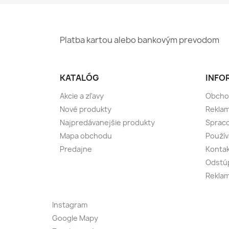
Platba kartou alebo bankovým prevodom
KATALÓG
INFO
Akcie a zľavy
Obcho
Nové produkty
Reklam
Najpredávanejšie produkty
Spraco
Mapa obchodu
Použív
Predajne
Konta
Odstúp
Reklam
Instagram
Google Mapy