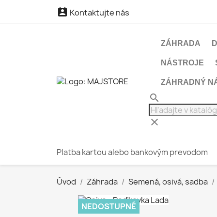

Kontaktujte nás
ZÁHRADA
NÁSTROJE
ZÁHRADNÝ N
search
clear
Platba kartou alebo bankovým prevodom
Úvod
Záhrada
Semená, osivá, sadba
NEDOSTUPNÉ