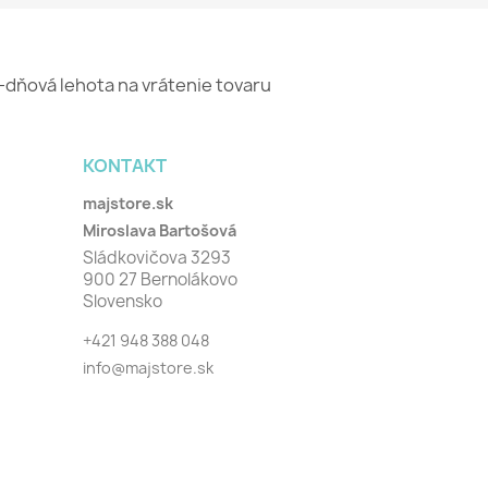
-dňová lehota na vrátenie tovaru
KONTAKT
majstore.sk
Miroslava Bartošová
Sládkovičova 3293
900 27 Bernolákovo
Slovensko
+421 948 388 048
info@majstore.sk