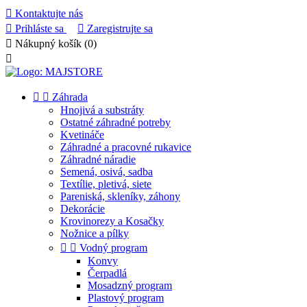

Kontaktujte nás

Prihláste sa

Zaregistrujte sa

Nákupný košík
(0)



Záhrada
Hnojivá a substráty
Ostatné záhradné potreby
Kvetináče
Záhradné a pracovné rukavice
Záhradné náradie
Semená, osivá, sadba
Textílie, pletivá, siete
Pareniská, skleníky, záhony
Dekorácie
Krovinorezy a Kosačky
Nožnice a pílky


Vodný program
Konvy
Čerpadlá
Mosadzný program
Plastový program