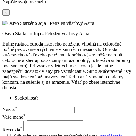
Napíšte svoju recenziu
×
Osivo Starkého Joja - Petržlen vňaťový Astra
Bujne rastúca odroda listového petržlenu vhodná na celoročné
poľné pestovanie a rýchlenie v zimných mesiacoch. Odroda
kučeravého vňaťového petržlenu, ktorého výsev môžeme robiť
celoročne a zber aj počas zimy (mrazuodolný, uchováva si farbu aj
pod snehom). Pri výseve v letných mesiacoch je ale nutné
zabezpečiť dostatok vlahy pre vzchádzanie. Silno skučeravené listy
majú svetlozelenú až tmavozelenú farbu a sú vhodné na priamy
konzum, na sušenie aj na mrazenie. Vňať po zbere intenzívne
dorastá.
Spokojnosť:
*
Názov
*
Vaše meno
*
Recenzia