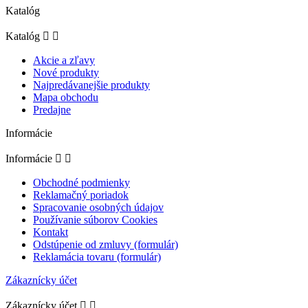
Katalóg
Katalóg


Akcie a zľavy
Nové produkty
Najpredávanejšie produkty
Mapa obchodu
Predajne
Informácie
Informácie


Obchodné podmienky
Reklamačný poriadok
Spracovanie osobných údajov
Používanie súborov Cookies
Kontakt
Odstúpenie od zmluvy (formulár)
Reklamácia tovaru (formulár)
Zákaznícky účet
Zákaznícky účet

