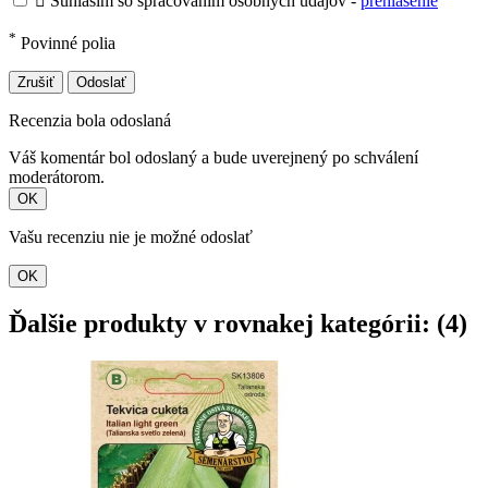

Súhlasím so spracovaním osobných údajov -
prehlásenie
*
Povinné polia
Zrušiť
Odoslať
Recenzia bola odoslaná
Váš komentár bol odoslaný a bude uverejnený po schválení
moderátorom.
OK
Vašu recenziu nie je možné odoslať
OK
Ďalšie produkty v rovnakej kategórii: (4)