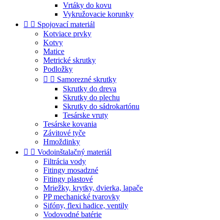
Vrtáky do kovu
Vykružovacie korunky


Spojovací materiál
Kotviace prvky
Kotvy
Matice
Metrické skrutky
Podložky


Samorezné skrutky
Skrutky do dreva
Skrutky do plechu
Skrutky do sádrokartónu
Tesárske vruty
Tesárske kovania
Závitové tyče
Hmoždinky


Vodoinštalačný materiál
Filtrácia vody
Fitingy mosadzné
Fitingy plastové
Mriežky, krytky, dvierka, lapače
PP mechanické tvarovky
Sifóny, flexi hadice, ventily
Vodovodné batérie