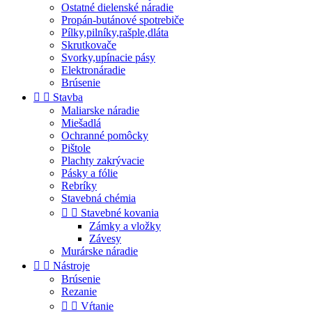
Ostatné dielenské náradie
Propán-butánové spotrebiče
Pílky,pilníky,rašple,dláta
Skrutkovače
Svorky,upínacie pásy
Elektronáradie
Brúsenie


Stavba
Maliarske náradie
Miešadlá
Ochranné pomôcky
Pištole
Plachty zakrývacie
Pásky a fólie
Rebríky
Stavebná chémia


Stavebné kovania
Zámky a vložky
Závesy
Murárske náradie


Nástroje
Brúsenie
Rezanie


Vŕtanie