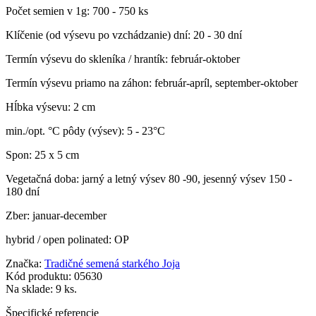
Počet semien v 1g: 700 - 750 ks
Klíčenie (od výsevu po vzchádzanie) dní: 20 - 30 dní
Termín výsevu do skleníka / hrantík: február-oktober
Termín výsevu priamo na záhon: február-apríl, september-oktober
Hĺbka výsevu: 2 cm
min./opt. °C pôdy (výsev): 5 - 23°C
Spon: 25 x 5 cm
Vegetačná doba: jarný a letný výsev 80 -90, jesenný výsev 150 -
180 dní
Zber: januar-december
hybrid / open polinated: OP
Značka:
Tradičné semená starkého Joja
Kód produktu:
05630
Na sklade:
9 ks.
Špecifické referencie