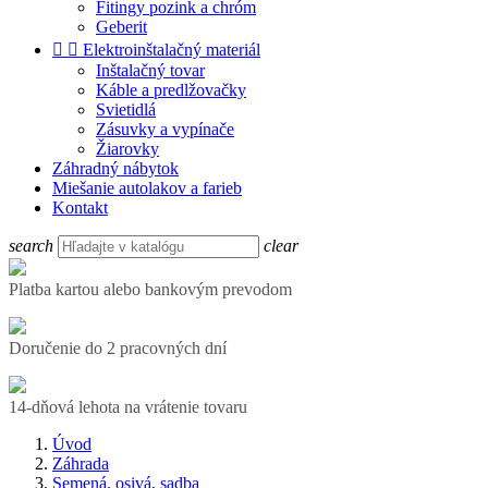
Fitingy pozink a chróm
Geberit


Elektroinštalačný materiál
Inštalačný tovar
Káble a predlžovačky
Svietidlá
Zásuvky a vypínače
Žiarovky
Záhradný nábytok
Miešanie autolakov a farieb
Kontakt
search
clear
Platba kartou alebo bankovým prevodom
Doručenie do 2 pracovných dní
14-dňová lehota na vrátenie tovaru
Úvod
Záhrada
Semená, osivá, sadba