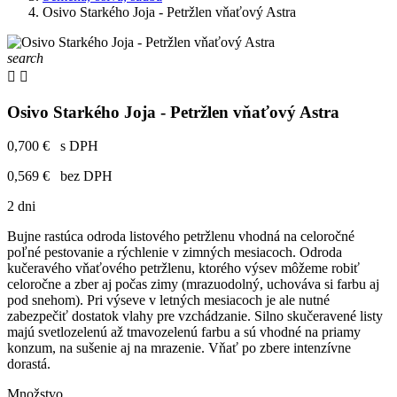
Osivo Starkého Joja - Petržlen vňaťový Astra
search


Osivo Starkého Joja - Petržlen vňaťový Astra
0,700 €
s DPH
0,569 €
bez DPH
2 dni
Bujne rastúca odroda listového petržlenu vhodná na celoročné
poľné pestovanie a rýchlenie v zimných mesiacoch. Odroda
kučeravého vňaťového petržlenu, ktorého výsev môžeme robiť
celoročne a zber aj počas zimy (mrazuodolný, uchováva si farbu aj
pod snehom). Pri výseve v letných mesiacoch je ale nutné
zabezpečiť dostatok vlahy pre vzchádzanie. Silno skučeravené listy
majú svetlozelenú až tmavozelenú farbu a sú vhodné na priamy
konzum, na sušenie aj na mrazenie. Vňať po zbere intenzívne
dorastá.
Množstvo