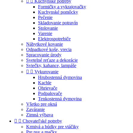


Kuchynské potreby
Formičky a vykrajovačky
Kuchynské pomôcky
Pečenie
Skladovanie potravín
Stolovanie
Varenie
Elektrospotrebiče
Nábytkové kovanie
Odpadkové koše, vrecia
Spracovanie úrody
Svetelné reťaze a dekorácie
Sviečky, kahance, lampáše


Vykurovanie
Hrubostenná dymovina
Kachle
Ohrievače
Podpalovače
Tenkostenná dymovina
Všetko pre okná
Zaváranie
Zimná výbava


Chovateľské potreby
Krmivá a búdky pre vtáčiky
Pre psy a mačky