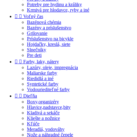
Potreby pre hydinu a králiky
Krmivá pre hlodavce, ryby a iné


Voľný čas
Bazénová chémia
Bazény a príslušenstvo
Grilovanie
Príslušenstvo na bicykle
Hojdačky, kreslá, siete
Slnečníky
Pre deti


Farby, laky, nátery
Lazúry, oleje, impregnácia
Maliarske farby
Riedidlá a iné
Syntetické farby
Vodouriediteľné farby


Dieľňa
Boxy,organizéry
Hlavice,nadstavce,bity
Kladivá a sekáče
Kliešte a nožnice
Kľúče
Meradlá, vodováhy
Nože a náhradné čepele