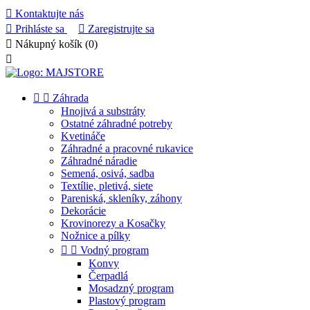

Kontaktujte nás

Prihláste sa

Zaregistrujte sa

Nákupný košík
(0)



Záhrada
Hnojivá a substráty
Ostatné záhradné potreby
Kvetináče
Záhradné a pracovné rukavice
Záhradné náradie
Semená, osivá, sadba
Textílie, pletivá, siete
Pareniská, skleníky, záhony
Dekorácie
Krovinorezy a Kosačky
Nožnice a pílky


Vodný program
Konvy
Čerpadlá
Mosadzný program
Plastový program