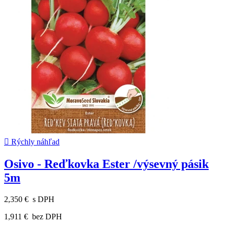

Rýchly náhľad
Osivo - Reďkovka Ester /výsevný pásik
5m
2,350 €
s DPH
1,911 €
bez DPH