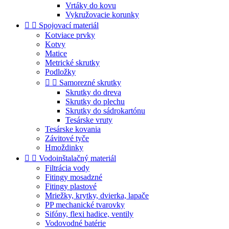
Vrtáky do kovu
Vykružovacie korunky


Spojovací materiál
Kotviace prvky
Kotvy
Matice
Metrické skrutky
Podložky


Samorezné skrutky
Skrutky do dreva
Skrutky do plechu
Skrutky do sádrokartónu
Tesárske vruty
Tesárske kovania
Závitové tyče
Hmoždinky


Vodoinštalačný materiál
Filtrácia vody
Fitingy mosadzné
Fitingy plastové
Mriežky, krytky, dvierka, lapače
PP mechanické tvarovky
Sifóny, flexi hadice, ventily
Vodovodné batérie