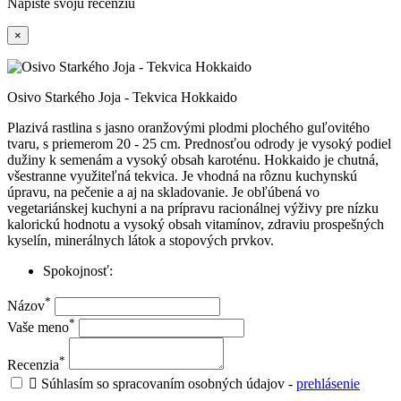
Napíšte svoju recenziu
×
Osivo Starkého Joja - Tekvica Hokkaido
Plazivá rastlina s jasno oranžovými plodmi plochého guľovitého
tvaru, s priemerom 20 - 25 cm. Prednosťou odrody je vysoký podiel
dužiny k semenám a vysoký obsah karoténu. Hokkaido je chutná,
všestranne využiteľná tekvica. Je vhodná na rôznu kuchynskú
úpravu, na pečenie a aj na skladovanie. Je obľúbená vo
vegetariánskej kuchyni a na prípravu racionálnej výživy pre nízku
kalorickú hodnotu a vysoký obsah vitamínov, zdraviu prospešných
kyselín, minerálnych látok a stopových prvkov.
Spokojnosť:
*
Názov
*
Vaše meno
*
Recenzia

Súhlasím so spracovaním osobných údajov -
prehlásenie