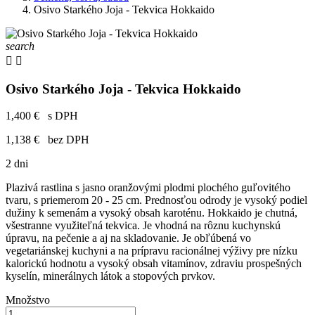
Osivo Starkého Joja - Tekvica Hokkaido
search


Osivo Starkého Joja - Tekvica Hokkaido
1,400 €
s DPH
1,138 €
bez DPH
2 dni
Plazivá rastlina s jasno oranžovými plodmi plochého guľovitého
tvaru, s priemerom 20 - 25 cm. Prednosťou odrody je vysoký podiel
dužiny k semenám a vysoký obsah karoténu. Hokkaido je chutná,
všestranne využiteľná tekvica. Je vhodná na rôznu kuchynskú
úpravu, na pečenie a aj na skladovanie. Je obľúbená vo
vegetariánskej kuchyni a na prípravu racionálnej výživy pre nízku
kalorickú hodnotu a vysoký obsah vitamínov, zdraviu prospešných
kyselín, minerálnych látok a stopových prvkov.
Množstvo