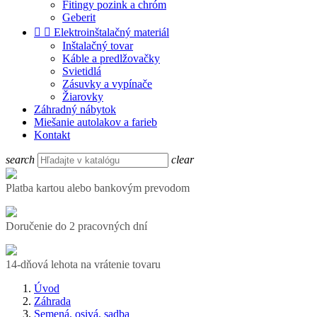
Fitingy pozink a chróm
Geberit


Elektroinštalačný materiál
Inštalačný tovar
Káble a predlžovačky
Svietidlá
Zásuvky a vypínače
Žiarovky
Záhradný nábytok
Miešanie autolakov a farieb
Kontakt
search
clear
Platba kartou alebo bankovým prevodom
Doručenie do 2 pracovných dní
14-dňová lehota na vrátenie tovaru
Úvod
Záhrada
Semená, osivá, sadba