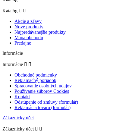
Katalóg


Akcie a zľavy
Nové produkty
Najpredávanejšie produkty
Mapa obchodu
Predajne
Informácie
Informácie


Obchodné podmienky
Reklamačný poriadok
Spracovanie osobných údajov
Používanie súborov Cookies
Kontakt
Odstúpenie od zmluvy (formulár)
Reklamácia tovaru (formulár)
Zákaznícky účet
Zákaznícky účet

