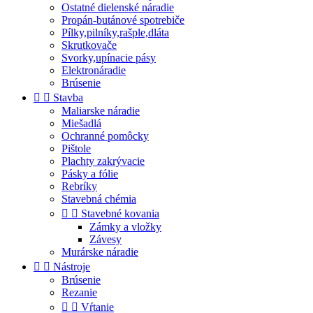
Ostatné dielenské náradie
Propán-butánové spotrebiče
Pílky,pilníky,rašple,dláta
Skrutkovače
Svorky,upínacie pásy
Elektronáradie
Brúsenie


Stavba
Maliarske náradie
Miešadlá
Ochranné pomôcky
Pištole
Plachty zakrývacie
Pásky a fólie
Rebríky
Stavebná chémia


Stavebné kovania
Zámky a vložky
Závesy
Murárske náradie


Nástroje
Brúsenie
Rezanie


Vŕtanie