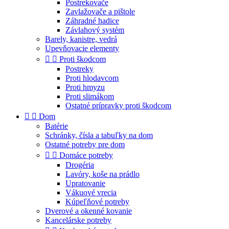
Postrekovače
Zavlažovače a pištole
Záhradné hadice
Závlahový systém
Barely, kanistre, vedrá
Upevňovacie elementy


Proti škodcom
Postreky
Proti hlodavcom
Proti hmyzu
Proti slimákom
Ostatné prípravky proti škodcom


Dom
Batérie
Schránky, čísla a tabuľky na dom
Ostatné potreby pre dom


Domáce potreby
Drogéria
Lavóry, koše na prádlo
Upratovanie
Vákuové vrecia
Kúpeľňové potreby
Dverové a okenné kovanie
Kancelárske potreby