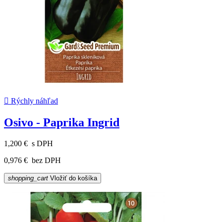

Rýchly náhľad
Osivo - Paprika Ingrid
1,200 €
s DPH
0,976 €
bez DPH
shopping_cart
Vložiť do košíka