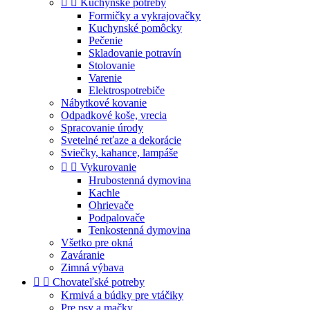


Kuchynské potreby
Formičky a vykrajovačky
Kuchynské pomôcky
Pečenie
Skladovanie potravín
Stolovanie
Varenie
Elektrospotrebiče
Nábytkové kovanie
Odpadkové koše, vrecia
Spracovanie úrody
Svetelné reťaze a dekorácie
Sviečky, kahance, lampáše


Vykurovanie
Hrubostenná dymovina
Kachle
Ohrievače
Podpalovače
Tenkostenná dymovina
Všetko pre okná
Zaváranie
Zimná výbava


Chovateľské potreby
Krmivá a búdky pre vtáčiky
Pre psy a mačky