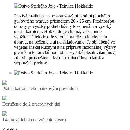
Plazivá rastlina s jasno oranžovými plodmi plochého
guľovitého tvaru, s priemerom 20 - 25 cm. Prednosťou
odrody je vysoký podiel dužiny k semenám a vysoký
obsah karoténu. Hokkaido je chutná, všestranne
využiteľná tekvica. Je vhodná na rôznu kuchynskú
úpravu, na pečenie a aj na skladovanie. Je obľúbená vo
vegetariánskej kuchyni a na prípravu racionálnej výživy
pre nízku kalorickú hodnotu a vysoký obsah vitamínov,
zdraviu prospešných kyselín, minerálnych látok a
stopových prvkov.
Platba kartou alebo bankovým prevodom
Doručenie do 2 pracovných dní
14-dňová lehota na vrátenie tovaru
Katalóg