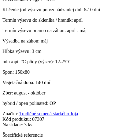
Klíčenie (od výsevu po vzchádzanie) dní: 6-10 dní
Termín výsevu do skleníka / hrantík: apríl
Termín výsevu priamo na záhon: apríl - máj
Výsadba na záhon: máj
Hĺbka výsevu: 3 cm
min./opt. °C pôdy (výsev): 12-25°C
Spon: 150x80
Vegetačná doba: 140 dní
Zber: august - október
hybrid / open polinated: OP
Značka:
Tradičné semená starkého Joja
Kód produktu:
07307
Na sklade:
3 ks.
Špecifické referencie