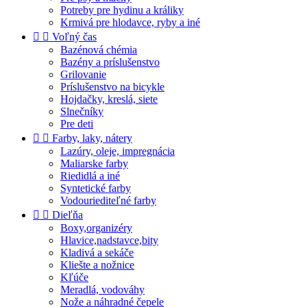
Potreby pre hydinu a králiky
Krmivá pre hlodavce, ryby a iné


Voľný čas
Bazénová chémia
Bazény a príslušenstvo
Grilovanie
Príslušenstvo na bicykle
Hojdačky, kreslá, siete
Slnečníky
Pre deti


Farby, laky, nátery
Lazúry, oleje, impregnácia
Maliarske farby
Riedidlá a iné
Syntetické farby
Vodouriediteľné farby


Dieľňa
Boxy,organizéry
Hlavice,nadstavce,bity
Kladivá a sekáče
Kliešte a nožnice
Kľúče
Meradlá, vodováhy
Nože a náhradné čepele