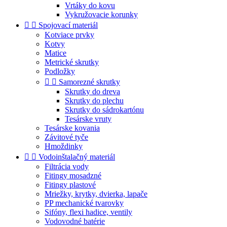
Vrtáky do kovu
Vykružovacie korunky


Spojovací materiál
Kotviace prvky
Kotvy
Matice
Metrické skrutky
Podložky


Samorezné skrutky
Skrutky do dreva
Skrutky do plechu
Skrutky do sádrokartónu
Tesárske vruty
Tesárske kovania
Závitové tyče
Hmoždinky


Vodoinštalačný materiál
Filtrácia vody
Fitingy mosadzné
Fitingy plastové
Mriežky, krytky, dvierka, lapače
PP mechanické tvarovky
Sifóny, flexi hadice, ventily
Vodovodné batérie