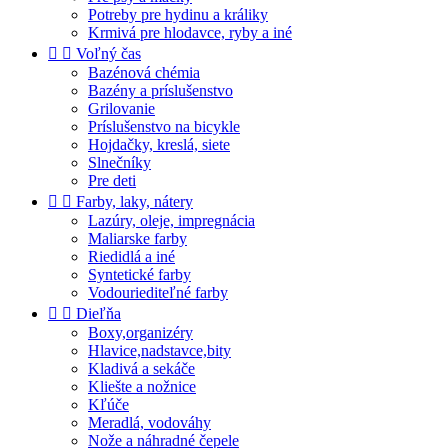
Potreby pre hydinu a králiky
Krmivá pre hlodavce, ryby a iné


Voľný čas
Bazénová chémia
Bazény a príslušenstvo
Grilovanie
Príslušenstvo na bicykle
Hojdačky, kreslá, siete
Slnečníky
Pre deti


Farby, laky, nátery
Lazúry, oleje, impregnácia
Maliarske farby
Riedidlá a iné
Syntetické farby
Vodouriediteľné farby


Dieľňa
Boxy,organizéry
Hlavice,nadstavce,bity
Kladivá a sekáče
Kliešte a nožnice
Kľúče
Meradlá, vodováhy
Nože a náhradné čepele