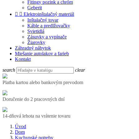
Fitingy pozink a chróm
Geberit


Elektroinštalačný materiál
Inštalačný tovar
Káble a predlžovačky
Svietidlá
Zásuvky a vypínače
Žiarovky
Záhradný nábytok
Miešanie autolakov a farieb
Kontakt
search
clear
Platba kartou alebo bankovým prevodom
Doručenie do 2 pracovných dní
14-dňová lehota na vrátenie tovaru
Úvod
Dom
Kuchynské potreby