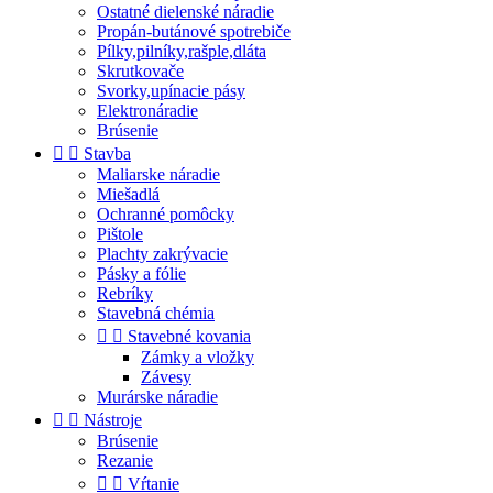
Ostatné dielenské náradie
Propán-butánové spotrebiče
Pílky,pilníky,rašple,dláta
Skrutkovače
Svorky,upínacie pásy
Elektronáradie
Brúsenie


Stavba
Maliarske náradie
Miešadlá
Ochranné pomôcky
Pištole
Plachty zakrývacie
Pásky a fólie
Rebríky
Stavebná chémia


Stavebné kovania
Zámky a vložky
Závesy
Murárske náradie


Nástroje
Brúsenie
Rezanie


Vŕtanie