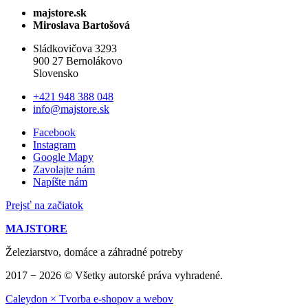
majstore.sk
Miroslava Bartošová
Sládkovičova 3293
900 27 Bernolákovo
Slovensko
+421 948 388 048
info@majstore.sk
Facebook
Instagram
Google Mapy
Zavolajte nám
Napíšte nám
Prejsť na začiatok
MAJSTORE
Železiarstvo, domáce a záhradné potreby
2017 − 2026 © Všetky autorské práva vyhradené.
Caleydon × Tvorba e-shopov a webov