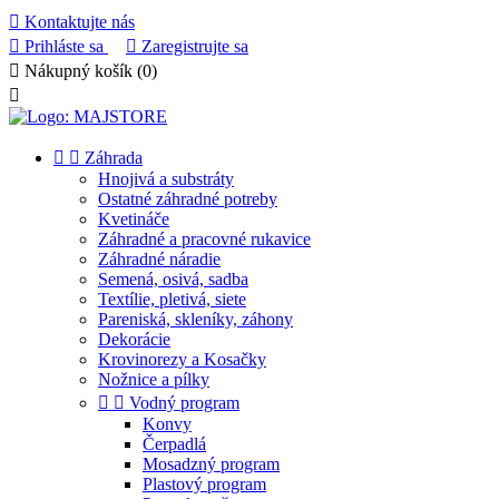

Kontaktujte nás

Prihláste sa

Zaregistrujte sa

Nákupný košík
(0)



Záhrada
Hnojivá a substráty
Ostatné záhradné potreby
Kvetináče
Záhradné a pracovné rukavice
Záhradné náradie
Semená, osivá, sadba
Textílie, pletivá, siete
Pareniská, skleníky, záhony
Dekorácie
Krovinorezy a Kosačky
Nožnice a pílky


Vodný program
Konvy
Čerpadlá
Mosadzný program
Plastový program