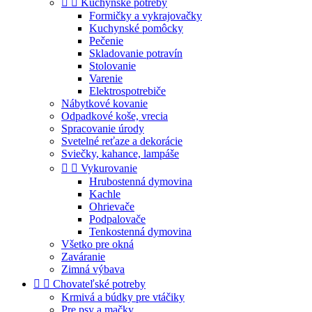


Kuchynské potreby
Formičky a vykrajovačky
Kuchynské pomôcky
Pečenie
Skladovanie potravín
Stolovanie
Varenie
Elektrospotrebiče
Nábytkové kovanie
Odpadkové koše, vrecia
Spracovanie úrody
Svetelné reťaze a dekorácie
Sviečky, kahance, lampáše


Vykurovanie
Hrubostenná dymovina
Kachle
Ohrievače
Podpalovače
Tenkostenná dymovina
Všetko pre okná
Zaváranie
Zimná výbava


Chovateľské potreby
Krmivá a búdky pre vtáčiky
Pre psy a mačky