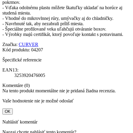
pokrmov.
- Vďaka odolnému plastu môžete škatuľky ukladať na horúce aj
studená miesta.
- Vhodné do mikrovlnnej rúry, umývačky aj do chladničky.
- Navrhnuté tak, aby nezabrali príliš miesta.
- Špeciálne profilované veka uľahčujú otváranie boxov.
- Výrobky majú certifikát, ktorý povoľuje kontakt s potravinami.
Značka:
CURVER
Kód produktu:
04207
Špecifické referencie
EAN13:
3253920476005
Komentáre (0)
Na tento produkt momentálne nie je pridaná žiadna recenzia.
Vaše hodnotenie nie je možné odoslať
OK
Nahlásiť komentár
Naozaj chcete nahlásiť tento komentár?