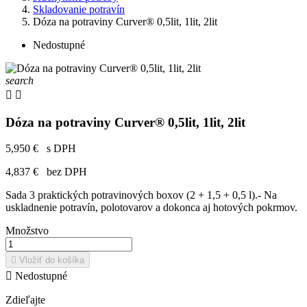
Skladovanie potravín
Dóza na potraviny Curver® 0,5lit, 1lit, 2lit
Nedostupné
search


Dóza na potraviny Curver® 0,5lit, 1lit, 2lit
5,950 €
s DPH
4,837 €
bez DPH
Sada 3 praktických potravinových boxov (2 + 1,5 + 0,5 l).- Na
uskladnenie potravín, polotovarov a dokonca aj hotových pokrmov.
Množstvo

Vložiť do košíka

Nedostupné
Zdieľajte