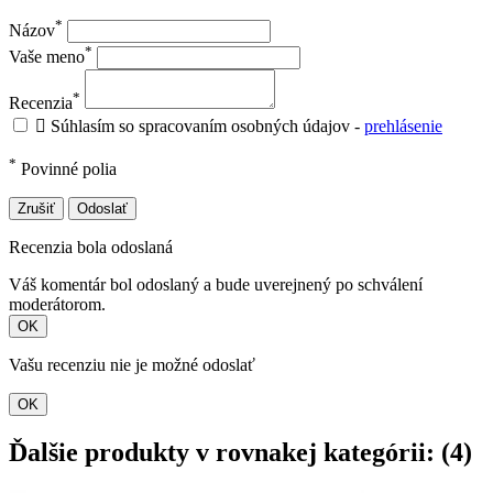
*
Názov
*
Vaše meno
*
Recenzia

Súhlasím so spracovaním osobných údajov -
prehlásenie
*
Povinné polia
Zrušiť
Odoslať
Recenzia bola odoslaná
Váš komentár bol odoslaný a bude uverejnený po schválení
moderátorom.
OK
Vašu recenziu nie je možné odoslať
OK
Ďalšie produkty v rovnakej kategórii: (4)