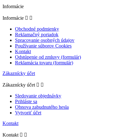
Informácie
Informácie


Obchodné podmienky
Reklamačný poriadok
Spracovanie osobných údajov
Používanie súborov Cookies
Kontakt
Odstúpenie od zmluvy (formulár)
Reklamácia tovaru (formulár)
Zákaznícky účet
Zákaznícky účet


Sledovanie objednávky
Prihláste sa
Obnova zabudnutého hesla
Vytvoriť účet
Kontakt
Kontakt

