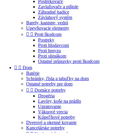
Postrekovače
Zavlažovače a pištole
Záhradné hadice
Závlahový systém
Barely, kanistre, vedrá
Upevňovacie elementy


Proti škodcom
Postreky
Proti hlodavcom
Proti hmyzu
Proti slimákom
Ostatné prípravky proti škodcom


Dom
Batérie
Schránky, čísla a tabuľky na dom
Ostatné potreby pre dom


Domáce potreby
Drogéria
Lavóry, koše na prádlo
Upratovanie
Vákuové vrecia
Kúpeľňové potreby
Dverové a okenné kovanie
Kancelárske potreby