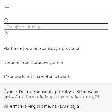

search
clear
Platba kartou alebo bankovým prevodom
Doručenie do 2 pracovných dní
14-dňová lehota na vrátenie tovaru
Úvod
Dom
Kuchynské potreby
Skladovanie
potravín
Termoska MagicHome, na kávu a čaj, 2 l