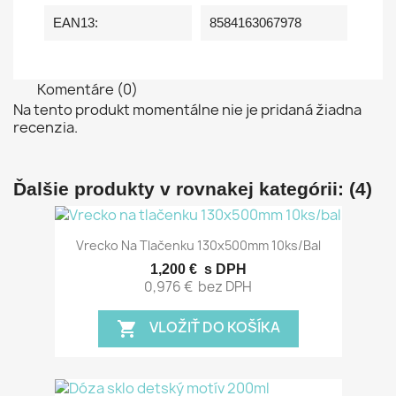
EAN13:
8584163067978
Komentáre (0)
Na tento produkt momentálne nie je pridaná žiadna
recenzia.
Ďalšie produkty v rovnakej kategórii: (4)
Vrecko Na Tlačenku 130x500mm 10ks/bal
1,200 €
s DPH
0,976 €
bez DPH
VLOŽIŤ DO KOŠÍKA
shopping_cart