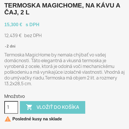
TERMOSKA MAGICHOME, NA KÁVU A
ČAJ, 2 L
15,300 €
s DPH
12,439 €
bez DPH
2 dni
Termoska MagicHome by nemala chýbať vo vašej
domácnosti. Táto elegantná a vkusná termoska je
vyrobená z ocele, ktorá je odolná voči mechanickému
poškodeniu a má vynikajúce izolačné vlastnosti. Vhodná aj
do umývačky riadu.Termoska má objem 2 lit. a rozmery
13,2x28,5 cm.
Množstvo

VLOŽIŤ DO KOŠÍKA

Posledné kusy na sklade