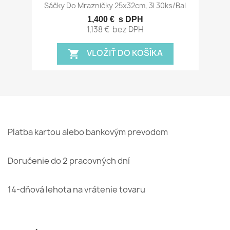
Sáčky Do Mrazničky 25x32cm, 3l 30ks/bal
1,400 €
s DPH
1,138 €
bez DPH
VLOŽIŤ DO KOŠÍKA
shopping_cart
Platba kartou alebo bankovým prevodom
Doručenie do 2 pracovných dní
14-dňová lehota na vrátenie tovaru