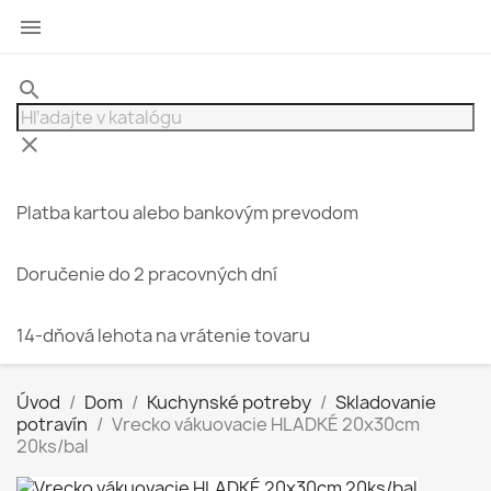

search
clear
Platba kartou alebo bankovým prevodom
Doručenie do 2 pracovných dní
14-dňová lehota na vrátenie tovaru
Úvod
Dom
Kuchynské potreby
Skladovanie
potravín
Vrecko vákuovacie HLADKÉ 20x30cm
20ks/bal