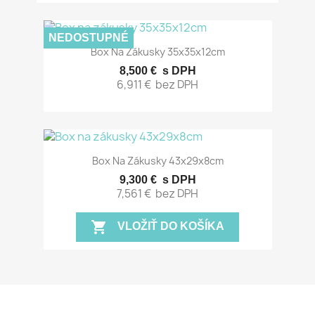
NEDOSTUPNÉ
Box Na Zákusky 35x35x12cm
8,500 €
s DPH
6,911 €
bez DPH
Box Na Zákusky 43x29x8cm
9,300 €
s DPH
7,561 €
bez DPH
shopping_cart
VLOŽIŤ DO KOŠÍKA