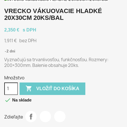
VRECKO VÁKUOVACIE HLADKÉ
20X30CM 20KS/BAL
2,350 €
s DPH
1,911 €
bez DPH
2 dni
Vyznačujú sa trvanlivosťou, funkčnosťou. Rozmery:
200×300mm. Balenie obsahuje 20ks.
Množstvo

VLOŽIŤ DO KOŠÍKA

Na sklade
Zdieľajte