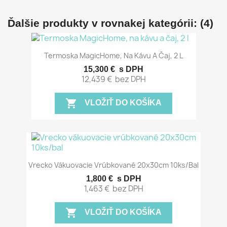
Ďalšie produkty v rovnakej kategórii: (4)
Termoska MagicHome, Na Kávu A Čaj, 2 L
15,300 €
s DPH
12,439 €
bez DPH
shopping_cart
VLOŽIŤ DO KOŠÍKA
Vrecko Vákuovacie Vrúbkované 20x30cm 10ks/bal
1,800 €
s DPH
1,463 €
bez DPH
shopping_cart
VLOŽIŤ DO KOŠÍKA