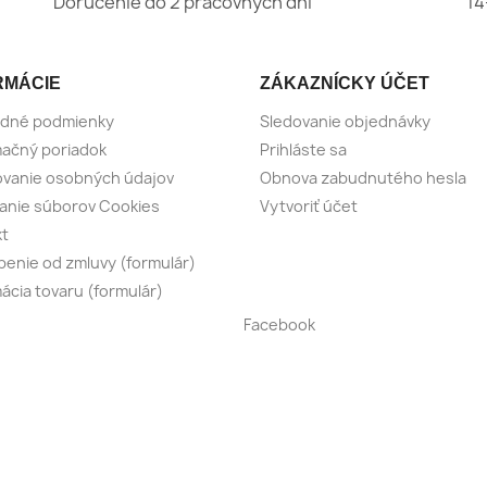
Doručenie do 2 pracovných dní
14
RMÁCIE
ZÁKAZNÍCKY ÚČET
dné podmienky
Sledovanie objednávky
ačný poriadok
Prihláste sa
vanie osobných údajov
Obnova zabudnutého hesla
anie súborov Cookies
Vytvoriť účet
kt
enie od zmluvy (formulár)
ácia tovaru (formulár)
Facebook