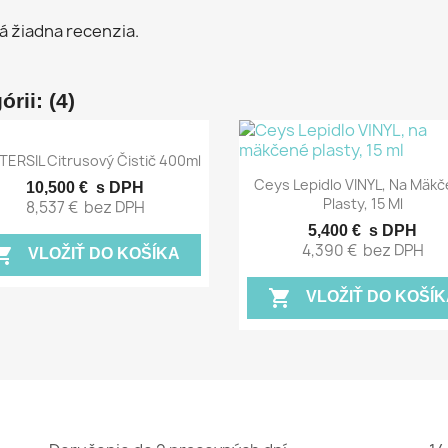
á žiadna recenzia.
rii: (4)
Rýchly náhľad

ERSIL Citrusový Čistič 400ml
Rýchly náhľad

Ceys Lepidlo VINYL, Na Mäk
10,500 €
s DPH
Plasty, 15 Ml
8,537 €
bez DPH
5,400 €
s DPH
4,390 €
bez DPH
ing_cart
VLOŽIŤ DO KOŠÍKA
shopping_cart
VLOŽIŤ DO KOŠÍK