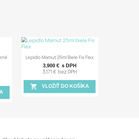
Rýchly náhľad

čené
Lepidlo Mamut 25ml Biele Fix Flex
3,900 €
s DPH
3,171 €
bez DPH
shopping_cart
VLOŽIŤ DO KOŠÍKA
A