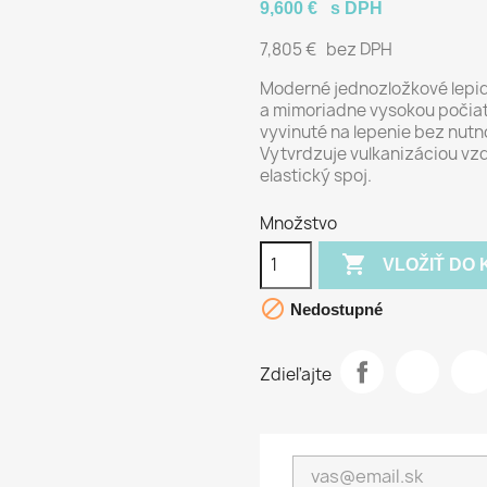
9,600 €
s DPH
7,805 €
bez DPH
Moderné jednozložkové lepid
a mimoriadne vysokou počiat
vyvinuté na lepenie bez nutno
Vytvrdzuje vulkanizáciou vzd
elastický spoj.
Množstvo

VLOŽIŤ DO 

Nedostupné
Zdieľajte