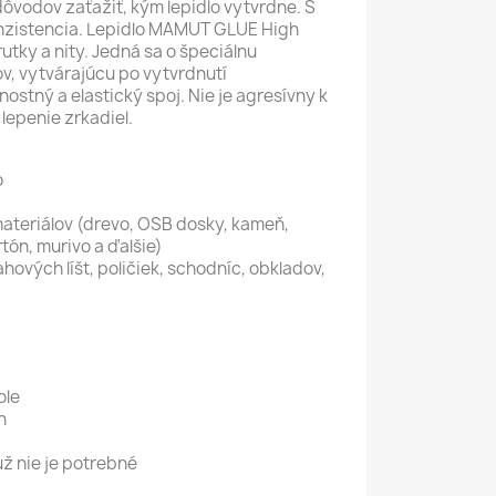
ôvodov zaťažiť, kým lepidlo vytvrdne. S
konzistencia. Lepidlo MAMUT GLUE High
utky a nity. Jedná sa o špeciálnu
v, vytvárajúcu po vytvrdnutí
ostný a elastický spoj. Nie je agresívny k
lepenie zrkadiel.
o
ateriálov (drevo, OSB dosky, kameň,
rtón, murivo a ďalšie)
ahových líšt, poličiek, schodníc, obkladov,
ole
h
už nie je potrebné