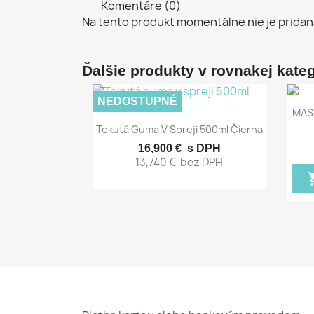
Komentáre (0)
Na tento produkt momentálne nie je pridan
Ďalšie produkty v rovnakej kategó
NEDOSTUPNÉ
MAST
Rýchly náhľad

Tekutá Guma V Spreji 500ml Čierna
16,900 €
s DPH
13,740 €
bez DPH
shopp