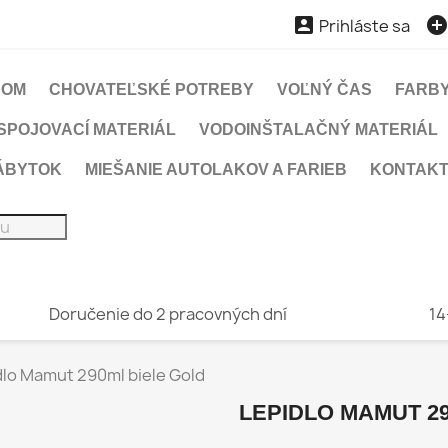

Prihláste sa
DOM
CHOVATEĽSKÉ POTREBY
VOĽNÝ ČAS
FARBY
SPOJOVACÍ MATERIÁL
VODOINŠTALAČNÝ MATERIÁL
ÁBYTOK
MIEŠANIE AUTOLAKOV A FARIEB
KONTAK
Doručenie do 2 pracovných dní
14
dlo Mamut 290ml biele Gold
LEPIDLO MAMUT 2