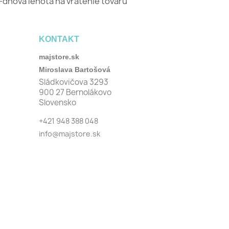
-dňová lehota na vrátenie tovaru
KONTAKT
majstore.sk
Miroslava Bartošová
Sládkovičova 3293
900 27 Bernolákovo
Slovensko
+421 948 388 048
info@majstore.sk