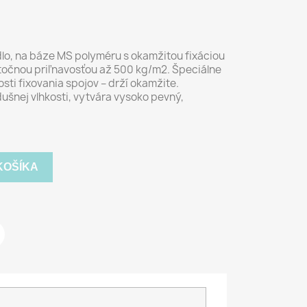
lo, na báze MS polyméru s okamžitou fixáciou
očnou priľnavosťou až 500 kg/m2. Špeciálne
sti fixovania spojov – drží okamžite.
ušnej vlhkosti, vytvára vysoko pevný,
KOŠÍKA