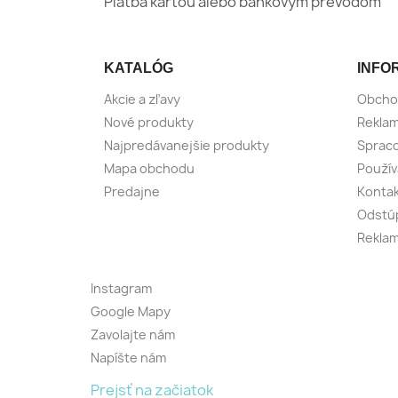
Platba kartou alebo bankovým prevodom
KATALÓG
INFO
Akcie a zľavy
Obcho
Nové produkty
Reklam
Najpredávanejšie produkty
Spraco
Mapa obchodu
Použív
Predajne
Konta
Odstúp
Reklam
Instagram
Google Mapy
Zavolajte nám
Napíšte nám
Prejsť na začiatok