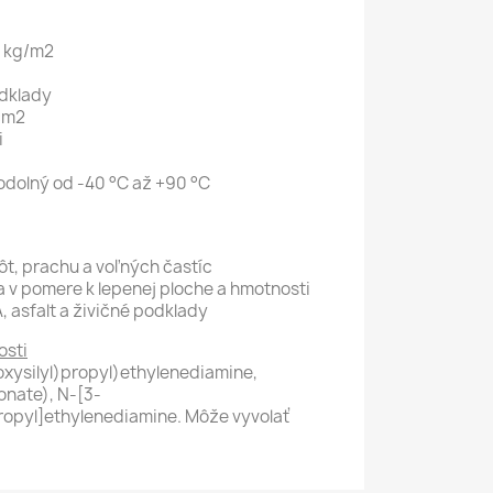
0 kg/m2
odklady
cm2
i
 odolný od -40 °C až +90 °C
t, prachu a voľných častíc
 v pomere k lepenej ploche a hmotnosti
, asfalt a živičné podklady
osti
xysilyl)propyl)ethylenediamine,
onate), N-[3-
ropyl]ethylenediamine. Môže vyvolať