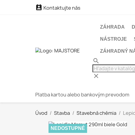

Kontaktujte nás
ZÁHRADA
NÁSTROJE
ZÁHRADNÝ N
search
clear
Platba kartou alebo bankovým prevodom
Úvod
Stavba
Stavebná chémia
Lepi
NEDOSTUPNÉ