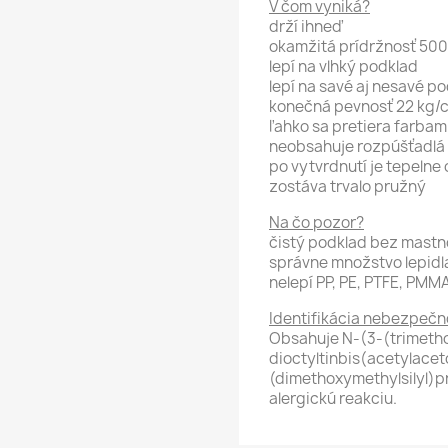
V čom vyniká?
drží ihneď
okamžitá prídržnosť 50
lepí na vlhký podklad
lepí na savé aj nesavé p
konečná pevnosť 22 kg/
ľahko sa pretiera farbam
neobsahuje rozpúšťadlá
po vytvrdnutí je tepelne
zostáva trvalo pružný
Na čo pozor?
čistý podklad bez mastnô
správne množstvo lepidla
nelepí PP, PE, PTFE, PMMA
Identifikácia nebezpečn
Obsahuje N-(3-(trimetho
dioctyltinbis(acetylacet
(dimethoxymethylsilyl)p
alergickú reakciu.