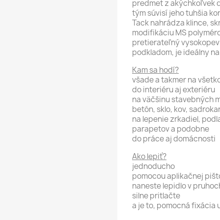
predmet z akýchkoľvek d
tým súvisí jeho tuhšia 
Tack nahrádza klince, skr
modifikáciu MS polyméro
pretierateľný vysokopevn
podkladom, je ideálny na 
Kam sa hodí?
všade a takmer na všetk
do interiéru aj exteriéru
na väčšinu stavebných m
betón, sklo, kov, sadroka
na lepenie zrkadiel, podl
parapetov a podobne
do práce aj domácnosti
Ako lepiť?
jednoducho
pomocou aplikačnej pišt
naneste lepidlo v pruhoc
silne pritlačte
a je to, pomocná fixácia 