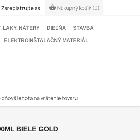


Nákupný košík
(0)
Zaregistrujte sa
, LAKY, NÁTERY
DIEĽŇA
STAVBA
ELEKTROINŠTALAČNÝ MATERIÁL
T
-dňová lehota na vrátenie tovaru
90ML BIELE GOLD