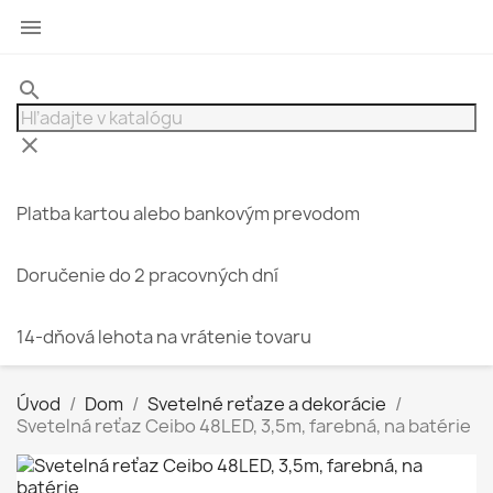

search
clear
Platba kartou alebo bankovým prevodom
Doručenie do 2 pracovných dní
14-dňová lehota na vrátenie tovaru
Úvod
Dom
Svetelné reťaze a dekorácie
Svetelná reťaz Ceibo 48LED, 3,5m, farebná, na batérie