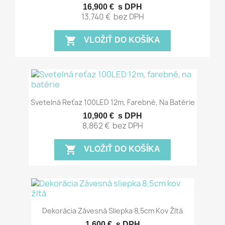
16,900 €
s DPH
13,740 €
bez DPH
shopping_cart
VLOŽIŤ DO KOŠÍKA
Svetelná Reťaz 100LED 12m, Farebné, Na Batérie
10,900 €
s DPH
8,862 €
bez DPH
shopping_cart
VLOŽIŤ DO KOŠÍKA
Dekorácia Závesná Sliepka 8,5cm Kov Žltá
1,600 €
s DPH