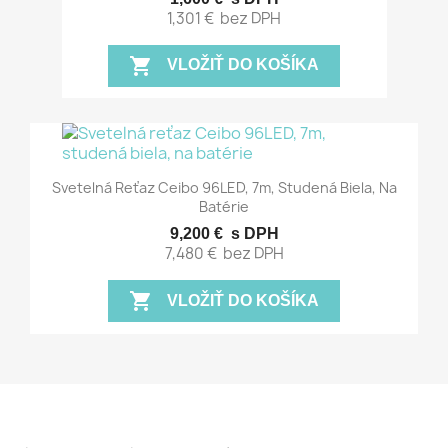
1,301 €
bez DPH
shopping_cart
VLOŽIŤ DO KOŠÍKA
Svetelná Reťaz Ceibo 96LED, 7m, Studená Biela, Na
Batérie
9,200 €
s DPH
7,480 €
bez DPH
shopping_cart
VLOŽIŤ DO KOŠÍKA