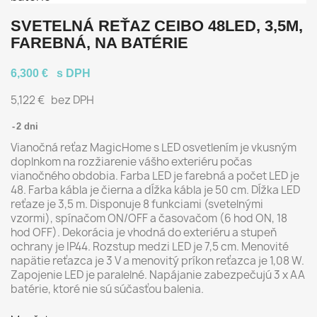
SVETELNÁ REŤAZ CEIBO 48LED, 3,5M,
FAREBNÁ, NA BATÉRIE
6,300 €
s DPH
5,122 €
bez DPH
2 dni
Vianočná reťaz MagicHome s LED osvetlením je vkusným
doplnkom na rozžiarenie vášho exteriéru počas
vianočného obdobia. Farba LED je farebná a počet LED je
48. Farba kábla je čierna a dĺžka kábla je 50 cm. Dĺžka LED
reťaze je 3,5 m. Disponuje 8 funkciami (svetelnými
vzormi), spínačom ON/OFF a časovačom (6 hod ON, 18
hod OFF). Dekorácia je vhodná do exteriéru a stupeň
ochrany je IP44. Rozstup medzi LED je 7,5 cm. Menovité
napätie reťazca je 3 V a menovitý príkon reťazca je 1,08 W.
Zapojenie LED je paralelné. Napájanie zabezpečujú 3 x AA
batérie, ktoré nie sú súčasťou balenia.