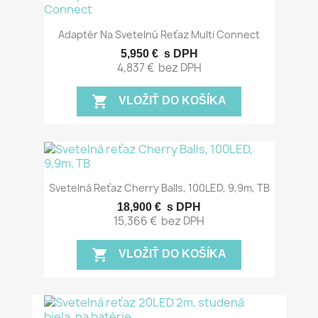
Adaptér Na Svetelnú Reťaz Multi Connect
5,950 €
s DPH
4,837 €
bez DPH
shopping_cart
VLOŽIŤ DO KOŠÍKA
Svetelná Reťaz Cherry Balls, 100LED, 9,9m, TB
18,900 €
s DPH
15,366 €
bez DPH
shopping_cart
VLOŽIŤ DO KOŠÍKA