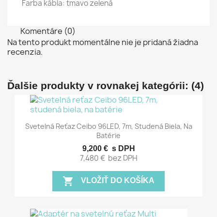
Farba kábla: tmavo zelená
Komentáre (0)
Na tento produkt momentálne nie je pridaná žiadna
recenzia.
Ďalšie produkty v rovnakej kategórii: (4)
Svetelná Reťaz Ceibo 96LED, 7m, Studená Biela, Na
Batérie
9,200 €
s DPH
7,480 €
bez DPH
shopping_cart
VLOŽIŤ DO KOŠÍKA