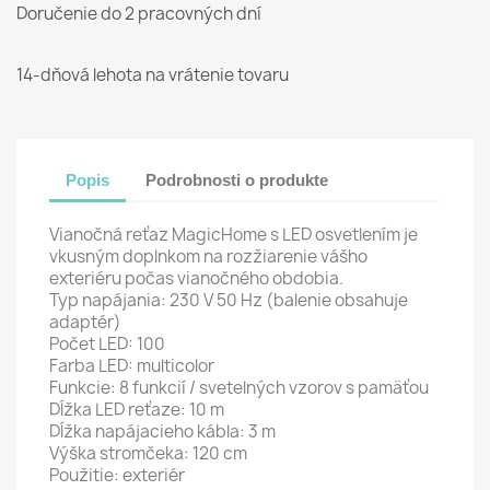
Doručenie do 2 pracovných dní
14-dňová lehota na vrátenie tovaru
Popis
Podrobnosti o produkte
Vianočná reťaz MagicHome s LED osvetlením je
vkusným doplnkom na rozžiarenie vášho
exteriéru počas vianočného obdobia.
Typ napájania: 230 V 50 Hz (balenie obsahuje
adaptér)
Počet LED: 100
Farba LED: multicolor
Funkcie: 8 funkcií / svetelných vzorov s pamäťou
Dĺžka LED reťaze: 10 m
Dĺžka napájacieho kábla: 3 m
Výška stromčeka: 120 cm
Použitie: exteriér