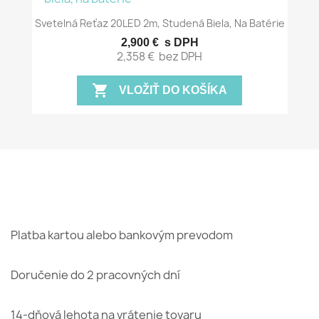
Svetelná Reťaz 20LED 2m, Studená Biela, Na Batérie
2,900 €
s DPH
2,358 €
bez DPH
shopping_cart
VLOŽIŤ DO KOŠÍKA
Platba kartou alebo bankovým prevodom
Doručenie do 2 pracovných dní
14-dňová lehota na vrátenie tovaru