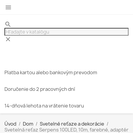

search
clear
Platba kartou alebo bankovým prevodom
Doručenie do 2 pracovných dní
14-dňová lehota na vrátenie tovaru
Úvod
Dom
Svetelné reťaze a dekorácie
Svetelná reťaz Serpens 100LED, 10m, farebné, adaptér