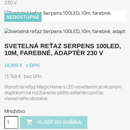
230 V
NEDOSTUPNÉ
SVETELNÁ REŤAZ SERPENS 100LED,
10M, FAREBNÉ, ADAPTÉR 230 V
16,900 €
s DPH
13,740 €
bez DPH
Vianočná reťaz MagicHome s LED osvetlením je vkusným
doplnkom na rozžiarenie vášho exteriéru počas
vianočného obdobia.
Množstvo

VLOŽIŤ DO KOŠÍKA