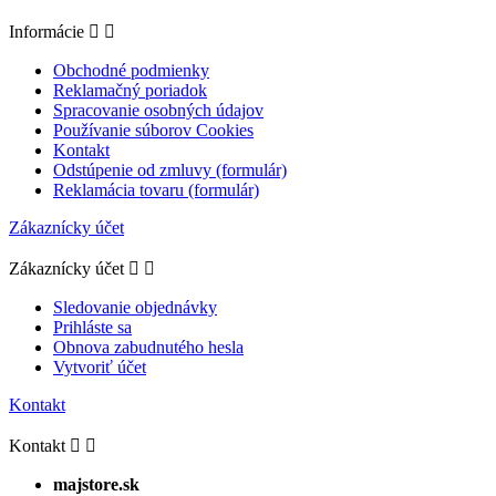
Informácie


Obchodné podmienky
Reklamačný poriadok
Spracovanie osobných údajov
Používanie súborov Cookies
Kontakt
Odstúpenie od zmluvy (formulár)
Reklamácia tovaru (formulár)
Zákaznícky účet
Zákaznícky účet


Sledovanie objednávky
Prihláste sa
Obnova zabudnutého hesla
Vytvoriť účet
Kontakt
Kontakt


majstore.sk