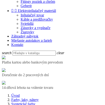
Fitingy pozink a chróm
Geberit


Elektroinštalačný materiál
Inštalačný tovar
Káble a predlžovačky
Svietidlá
Zásuvky a vypínače
Žiarovky
Záhradný nábytok
Miešanie autolakov a farieb
Kontakt
search
clear
Platba kartou alebo bankovým prevodom
Doručenie do 2 pracovných dní
14-dňová lehota na vrátenie tovaru
Úvod
Farby, laky, nátery
Syntetické farby