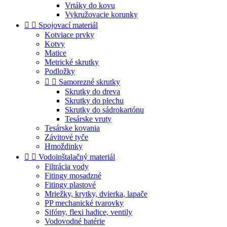
Vrtáky do kovu
Vykružovacie korunky


Spojovací materiál
Kotviace prvky
Kotvy
Matice
Metrické skrutky
Podložky


Samorezné skrutky
Skrutky do dreva
Skrutky do plechu
Skrutky do sádrokartónu
Tesárske vruty
Tesárske kovania
Závitové tyče
Hmoždinky


Vodoinštalačný materiál
Filtrácia vody
Fitingy mosadzné
Fitingy plastové
Mriežky, krytky, dvierka, lapače
PP mechanické tvarovky
Sifóny, flexi hadice, ventily
Vodovodné batérie