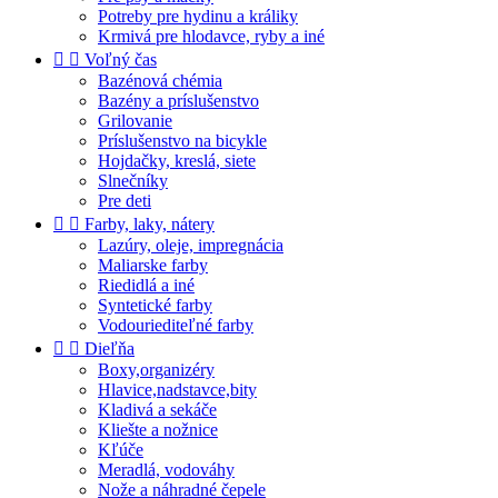
Potreby pre hydinu a králiky
Krmivá pre hlodavce, ryby a iné


Voľný čas
Bazénová chémia
Bazény a príslušenstvo
Grilovanie
Príslušenstvo na bicykle
Hojdačky, kreslá, siete
Slnečníky
Pre deti


Farby, laky, nátery
Lazúry, oleje, impregnácia
Maliarske farby
Riedidlá a iné
Syntetické farby
Vodouriediteľné farby


Dieľňa
Boxy,organizéry
Hlavice,nadstavce,bity
Kladivá a sekáče
Kliešte a nožnice
Kľúče
Meradlá, vodováhy
Nože a náhradné čepele