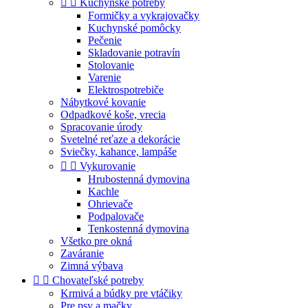


Kuchynské potreby
Formičky a vykrajovačky
Kuchynské pomôcky
Pečenie
Skladovanie potravín
Stolovanie
Varenie
Elektrospotrebiče
Nábytkové kovanie
Odpadkové koše, vrecia
Spracovanie úrody
Svetelné reťaze a dekorácie
Sviečky, kahance, lampáše


Vykurovanie
Hrubostenná dymovina
Kachle
Ohrievače
Podpalovače
Tenkostenná dymovina
Všetko pre okná
Zaváranie
Zimná výbava


Chovateľské potreby
Krmivá a búdky pre vtáčiky
Pre psy a mačky