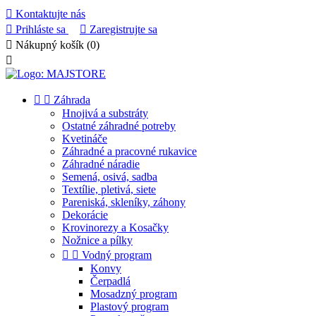

Kontaktujte nás

Prihláste sa

Zaregistrujte sa

Nákupný košík
(0)



Záhrada
Hnojivá a substráty
Ostatné záhradné potreby
Kvetináče
Záhradné a pracovné rukavice
Záhradné náradie
Semená, osivá, sadba
Textílie, pletivá, siete
Pareniská, skleníky, záhony
Dekorácie
Krovinorezy a Kosačky
Nožnice a pílky


Vodný program
Konvy
Čerpadlá
Mosadzný program
Plastový program