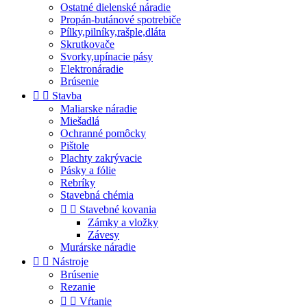
Ostatné dielenské náradie
Propán-butánové spotrebiče
Pílky,pilníky,rašple,dláta
Skrutkovače
Svorky,upínacie pásy
Elektronáradie
Brúsenie


Stavba
Maliarske náradie
Miešadlá
Ochranné pomôcky
Pištole
Plachty zakrývacie
Pásky a fólie
Rebríky
Stavebná chémia


Stavebné kovania
Zámky a vložky
Závesy
Murárske náradie


Nástroje
Brúsenie
Rezanie


Vŕtanie