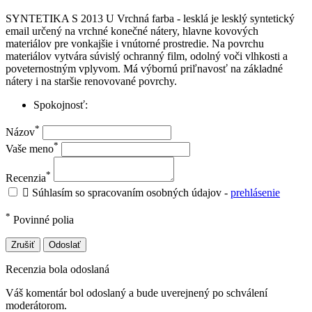
SYNTETIKA S 2013 U Vrchná farba - lesklá je lesklý syntetický
email určený na vrchné konečné nátery, hlavne kovových
materiálov pre vonkajšie i vnútorné prostredie. Na povrchu
materiálov vytvára súvislý ochranný film, odolný voči vlhkosti a
poveternostným vplyvom. Má výbornú priľnavosť na základné
nátery i na staršie renovované povrchy.
Spokojnosť:
*
Názov
*
Vaše meno
*
Recenzia

Súhlasím so spracovaním osobných údajov -
prehlásenie
*
Povinné polia
Zrušiť
Odoslať
Recenzia bola odoslaná
Váš komentár bol odoslaný a bude uverejnený po schválení
moderátorom.