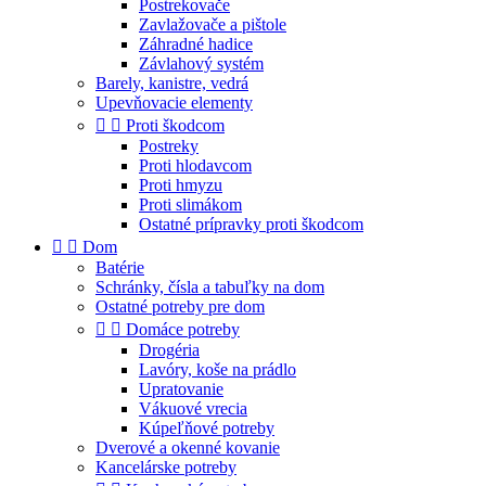
Postrekovače
Zavlažovače a pištole
Záhradné hadice
Závlahový systém
Barely, kanistre, vedrá
Upevňovacie elementy


Proti škodcom
Postreky
Proti hlodavcom
Proti hmyzu
Proti slimákom
Ostatné prípravky proti škodcom


Dom
Batérie
Schránky, čísla a tabuľky na dom
Ostatné potreby pre dom


Domáce potreby
Drogéria
Lavóry, koše na prádlo
Upratovanie
Vákuové vrecia
Kúpeľňové potreby
Dverové a okenné kovanie
Kancelárske potreby