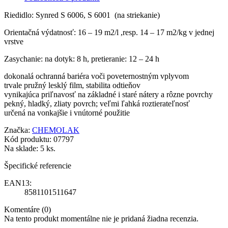
Riedidlo: Synred S 6006, S 6001 (na striekanie)
Orientačná výdatnosť: 16 – 19 m2/l ,resp. 14 – 17 m2/kg v jednej
vrstve
Zasychanie: na dotyk: 8 h, pretieranie: 12 – 24 h
dokonalá ochranná bariéra voči poveternostným vplyvom
trvale pružný lesklý film, stabilita odtieňov
vynikajúca priľnavosť na základné i staré nátery a rôzne povrchy
pekný, hladký, zliaty povrch; veľmi ľahká roztierateľnosť
určená na vonkajšie i vnútorné použitie
Značka:
CHEMOLAK
Kód produktu:
07797
Na sklade:
5 ks.
Špecifické referencie
EAN13:
8581101511647
Komentáre (0)
Na tento produkt momentálne nie je pridaná žiadna recenzia.