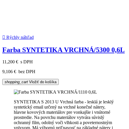

Rýchly náhľad
Farba SYNTETIKA VRCHNÁ/5300 0,6L
11,200 €
s DPH
9,106 €
bez DPH
shopping_cart
Vložiť do košíka
SYNTETIKA S 2013 U Vrchná farba - lesklá je lesklý
syntetický email určený na vrchné konečné nátery,
hlavne kovových materiálov pre vonkajšie i vnútorné
prostredie. Na povrchu materiálov vytvára súvislý
ochranný film, odolný voči vlhkosti a poveternostným
vplyvom. Má výbornú priľnavosť na základné nátery i