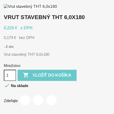
VRUT STAVEBNÝ THT 6,0X180
0,220 €
s DPH
0,179 €
bez DPH
2 dni
Vrut stavebný THT 6,0x180
Množstvo

VLOŽIŤ DO KOŠÍKA

Na sklade
Zdieľajte