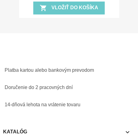
shopping_cart
VLOŽIŤ DO KOŠÍKA
Platba kartou alebo bankovým prevodom
Doručenie do 2 pracovných dní
14-dňová lehota na vrátenie tovaru

KATALÓG