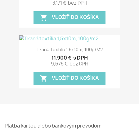
3,171 €
bez DPH
shopping_cart
VLOŽIŤ DO KOŠÍKA
Tkaná Textília 1,5x10m, 100g/m2
11,900 €
s DPH
9,675 €
bez DPH
shopping_cart
VLOŽIŤ DO KOŠÍKA
Platba kartou alebo bankovým prevodom