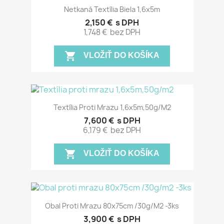
Netkaná Textília Biela 1,6x5m
2,150 €
s DPH
1,748 €
bez DPH
shopping_cart
VLOŽIŤ DO KOŠÍKA
Textília Proti Mrazu 1,6x5m,50g/m2
7,600 €
s DPH
6,179 €
bez DPH
shopping_cart
VLOŽIŤ DO KOŠÍKA
Obal Proti Mrazu 80x75cm /30g/m2 -3ks
3,900 €
s DPH