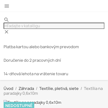

search
clear
Platba kartou alebo bankovým prevodom
Doručenie do 2 pracovných dní
14-dňová lehota na vrátenie tovaru
Úvod
Záhrada
Textílie, pletivá, siete
Textília na
paradajky 0,6x10m
NEDOSTUPNÉ