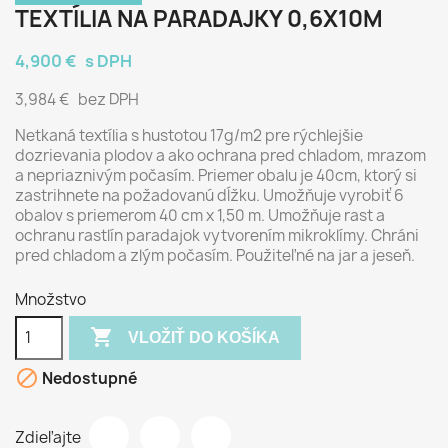
TEXTÍLIA NA PARADAJKY 0,6X10M
4,900 €
s DPH
3,984 €
bez DPH
Netkaná textília s hustotou 17g/m2 pre rýchlejšie
dozrievania plodov a ako ochrana pred chladom, mrazom
a nepriaznivým počasím. Priemer obalu je 40cm, ktorý si
zastrihnete na požadovanú dĺžku. Umožňuje vyrobiť 6
obalov s priemerom 40 cm x 1,50 m. Umožňuje rast a
ochranu rastlín paradajok vytvorením mikroklímy. Chráni
pred chladom a zlým počasím. Použiteľné na jar a jeseň.
Množstvo

VLOŽIŤ DO KOŠÍKA

Nedostupné
Zdieľajte