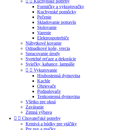


Kuchynské potreby
Formičky a vykrajovačky
Kuchynské pomôcky
Pečenie
Skladovanie potravín
Stolovanie
Varenie
Elektrospotrebiče
Nábytkové kovanie
Odpadkové koše, vrecia
Spracovanie úrody
Svetelné reťaze a dekorácie
Sviečky, kahance, lampáše


Vykurovanie
Hrubostenná dymovina
Kachle
Ohrievače
Podpalovače
Tenkostenná dymovina
Všetko pre okná
Zaváranie
Zimná výbava


Chovateľské potreby
Krmivá a búdky pre vtáčiky
Pre psy a mačky