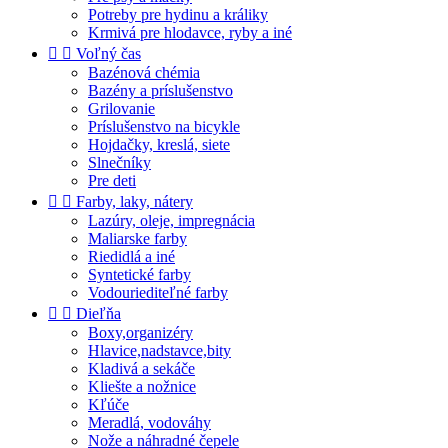
Potreby pre hydinu a králiky
Krmivá pre hlodavce, ryby a iné


Voľný čas
Bazénová chémia
Bazény a príslušenstvo
Grilovanie
Príslušenstvo na bicykle
Hojdačky, kreslá, siete
Slnečníky
Pre deti


Farby, laky, nátery
Lazúry, oleje, impregnácia
Maliarske farby
Riedidlá a iné
Syntetické farby
Vodouriediteľné farby


Dieľňa
Boxy,organizéry
Hlavice,nadstavce,bity
Kladivá a sekáče
Kliešte a nožnice
Kľúče
Meradlá, vodováhy
Nože a náhradné čepele