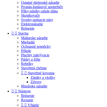
Ostatné dielenské náradie
Propán-butánové spotrebiče
Pílky,pilníky,rašple,dláta
Skrutkovače
Svorky,upínacie pásy
Elektronáradie
Brúsenie


Stavba
Maliarske náradie
Miešadlá
Ochranné pomôcky
Pištole
Plachty zakrývacie
Pásky a fólie
Rebríky
Stavebná chémia


Stavebné kovania
Zámky a vložky
Závesy
Murárske náradie


Nástroje
Brúsenie
Rezanie


Vŕtanie