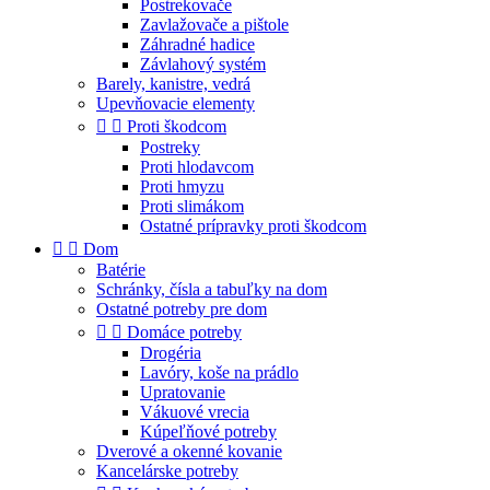
Postrekovače
Zavlažovače a pištole
Záhradné hadice
Závlahový systém
Barely, kanistre, vedrá
Upevňovacie elementy


Proti škodcom
Postreky
Proti hlodavcom
Proti hmyzu
Proti slimákom
Ostatné prípravky proti škodcom


Dom
Batérie
Schránky, čísla a tabuľky na dom
Ostatné potreby pre dom


Domáce potreby
Drogéria
Lavóry, koše na prádlo
Upratovanie
Vákuové vrecia
Kúpeľňové potreby
Dverové a okenné kovanie
Kancelárske potreby