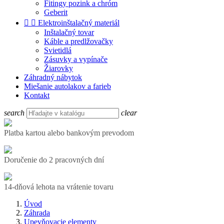
Fitingy pozink a chróm
Geberit


Elektroinštalačný materiál
Inštalačný tovar
Káble a predlžovačky
Svietidlá
Zásuvky a vypínače
Žiarovky
Záhradný nábytok
Miešanie autolakov a farieb
Kontakt
search
clear
Platba kartou alebo bankovým prevodom
Doručenie do 2 pracovných dní
14-dňová lehota na vrátenie tovaru
Úvod
Záhrada
Upevňovacie elementy