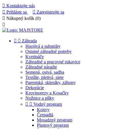

Kontaktujte nás

Prihláste sa

Zaregistrujte sa

Nákupný košík
(0)



Záhrada
Hnojivá a substráty
Ostatné záhradné potreby
Kvetináče
Záhradné a pracovné rukavice
Záhradné náradie
Semená, osivá, sadba
Textílie, pletivá, siete
Pareniská, skleníky, záhony
Dekorácie
Krovinorezy a Kosačky
Nožnice a pílky


Vodný program
Konvy
Čerpadlá
Mosadzný program
Plastový program