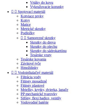
Vrtáky do kovu
Vykružovacie korunky


Spojovací materiál
Kotviace prvky
Kotvy
Matice
Metrické skrutky
Podložky


Samorezné skrutky
Skrutky do dreva
Skrutky do plechu
Skrutky do sádrokartónu
Tesárske vruty
Tesárske kovania
Závitové tyče
Hmoždinky


Vodoinštalačný materiál
Filtrácia vody
Fitingy mosadzné
Fitingy plastové
Mriežky, krytky, dvierka, lapače
PP mechanické tvarovky
Sifóny, flexi hadice, ventily
Vodovodné batérie