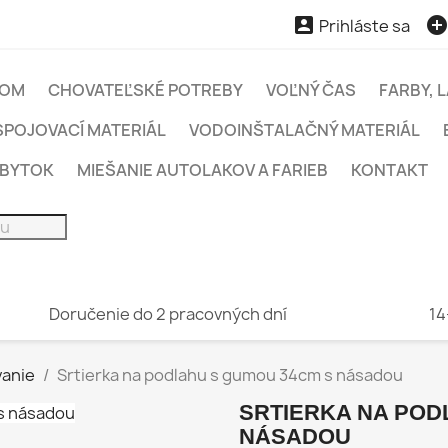

Prihláste sa
OM
CHOVATEĽSKÉ POTREBY
VOĽNÝ ČAS
FARBY, 
SPOJOVACÍ MATERIÁL
VODOINŠTALAČNÝ MATERIÁL
ÁBYTOK
MIEŠANIE AUTOLAKOV A FARIEB
KONTAKT
Doručenie do 2 pracovných dní
14
vanie
Srtierka na podlahu s gumou 34cm s násadou
SRTIERKA NA POD
NÁSADOU