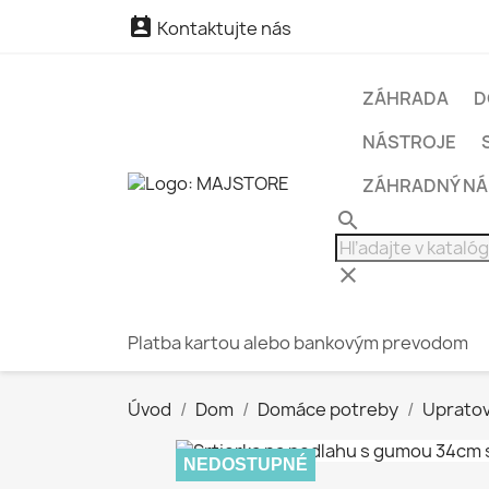

Kontaktujte nás
ZÁHRADA
D
NÁSTROJE
ZÁHRADNÝ N
search
clear
Platba kartou alebo bankovým prevodom
Úvod
Dom
Domáce potreby
Uprato
NEDOSTUPNÉ