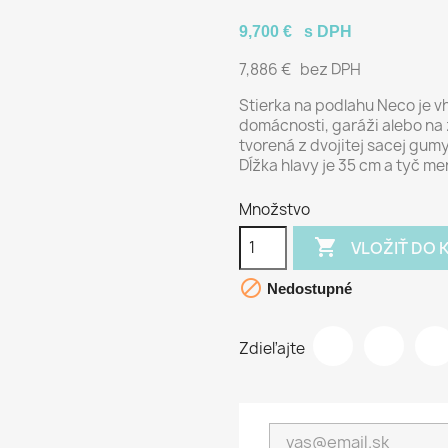
9,700 €
s DPH
7,886 €
bez DPH
Stierka na podlahu Neco je v
domácnosti, garáži alebo na 
tvorená z dvojitej sacej gumy
Dĺžka hlavy je 35 cm a tyč me
Množstvo

VLOŽIŤ DO 

Nedostupné
Zdieľajte