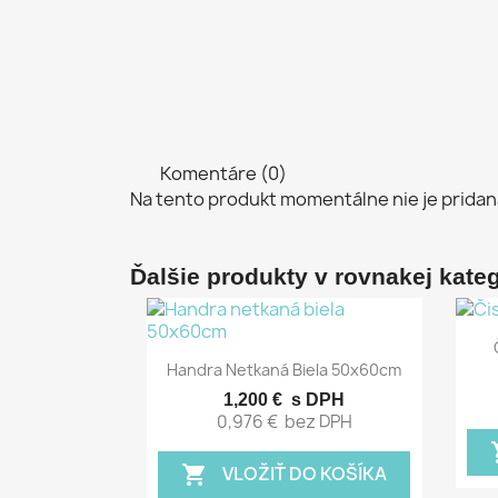
Komentáre (0)
Na tento produkt momentálne nie je pridan
Ďalšie produkty v rovnakej kategó
Rýchly náhľad

Handra Netkaná Biela 50x60cm
1,200 €
s DPH
0,976 €
bez DPH
sho
VLOŽIŤ DO KOŠÍKA
shopping_cart