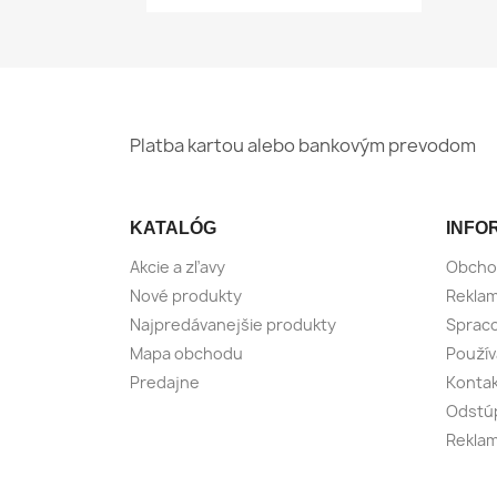
Platba kartou alebo bankovým prevodom
KATALÓG
INFO
Akcie a zľavy
Obcho
Nové produkty
Reklam
Najpredávanejšie produkty
Spraco
Mapa obchodu
Použív
Predajne
Konta
Odstúp
Reklam