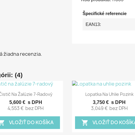
Špecifické referencie
EAN13:
á žiadna recenzia.
rii: (4)
Rýchly náhľad
Rýchly náhľad


Čistič Na Žalúzie 7-Radový
Lopatka Na Uhlie Pozink
5,600 €
s DPH
3,750 €
s DPH
4,553 €
bez DPH
3,049 €
bez DPH
VLOŽIŤ DO KOŠÍKA
VLOŽIŤ DO KOŠÍK
pping_cart
shopping_cart