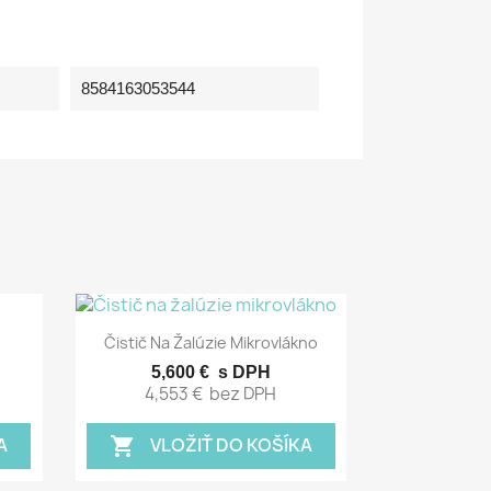
8584163053544
Rýchly náhľad

Čistič Na Žalúzie Mikrovlákno
5,600 €
s DPH
4,553 €
bez DPH
A
VLOŽIŤ DO KOŠÍKA
shopping_cart