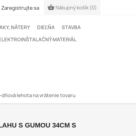


Nákupný košík
(0)
Zaregistrujte sa
LAKY, NÁTERY
DIEĽŇA
STAVBA
ELEKTROINŠTALAČNÝ MATERIÁL
-dňová lehota na vrátenie tovaru
LAHU S GUMOU 34CM S