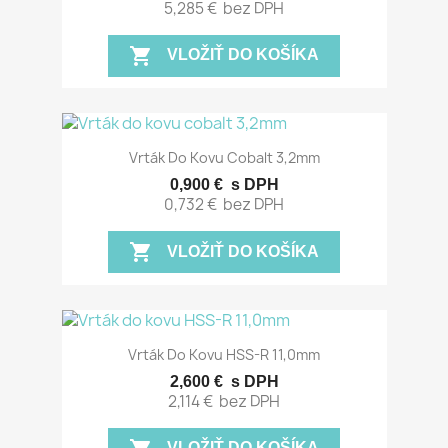
5,285 €
bez DPH
shopping_cart
VLOŽIŤ DO KOŠÍKA
Vrták Do Kovu Cobalt 3,2mm
0,900 €
s DPH
0,732 €
bez DPH
shopping_cart
VLOŽIŤ DO KOŠÍKA
Vrták Do Kovu HSS-R 11,0mm
2,600 €
s DPH
2,114 €
bez DPH
VLOŽIŤ DO KOŠÍKA