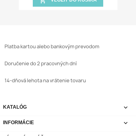
shopping_cart
Platba kartou alebo bankovým prevodom
Doručenie do 2 pracovných dní
14-dňová lehota na vrátenie tovaru

KATALÓG

INFORMÁCIE