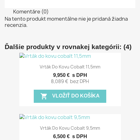
Komentáre (0)
Na tento produkt momentálne nie je pridaná žiadna
recenzia.
Ďalšie produkty v rovnakej kategórii: (4)
Vrták Do Kovu Cobalt 11,5mm
9,950 €
s DPH
8,089 €
bez DPH
shopping_cart
VLOŽIŤ DO KOŠÍKA
Vrták Do Kovu Cobalt 9,5mm
6,500 €
s DPH