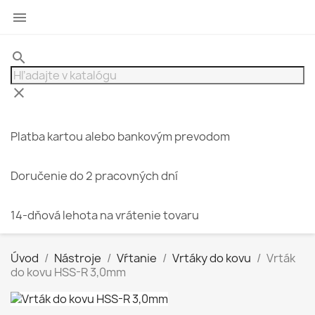

search
clear
Platba kartou alebo bankovým prevodom
Doručenie do 2 pracovných dní
14-dňová lehota na vrátenie tovaru
Úvod
Nástroje
Vŕtanie
Vrtáky do kovu
Vrták
do kovu HSS-R 3,0mm