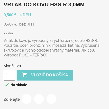
VRTÁK DO KOVU HSS-R 3,0MM
0,500 €
s DPH
0,407 €
bez DPH
2 dni
Vrták do kovu je vyrobený z rýchloreznej ocele HSS-R.
Použitie: oceľ, bronz, hliník, mosadz, liatina. Vybrúsená
skrutkovica rýchlo odoberá vŕtaný materiál. DIN 338.
Výrobca RUKO - TERRAX.
Množstvo

VLOŽIŤ DO KOŠÍKA

Na sklade
Zdieľajte