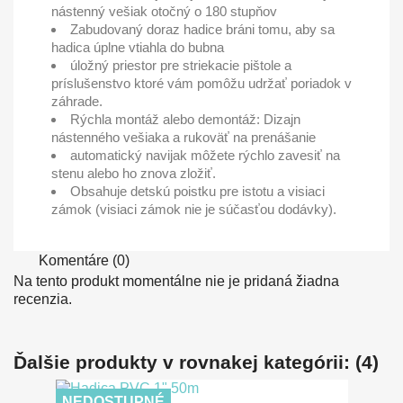
nástenný vešiak otočný o 180 stupňov
Zabudovaný doraz hadice bráni tomu, aby sa
hadica úplne vtiahla do bubna
úložný priestor pre striekacie pištole a
príslušenstvo ktoré vám pomôžu udržať poriadok v
záhrade.
Rýchla montáž alebo demontáž: Dizajn
nástenného vešiaka a rukoväť na prenášanie
automatický navijak môžete rýchlo zavesiť na
stenu alebo ho znova zložiť.
Obsahuje detskú poistku pre istotu a visiaci
zámok (visiaci zámok nie je súčasťou dodávky).
Komentáre (0)
Na tento produkt momentálne nie je pridaná žiadna
recenzia.
Ďalšie produkty v rovnakej kategórii: (4)
NEDOSTUPNÉ