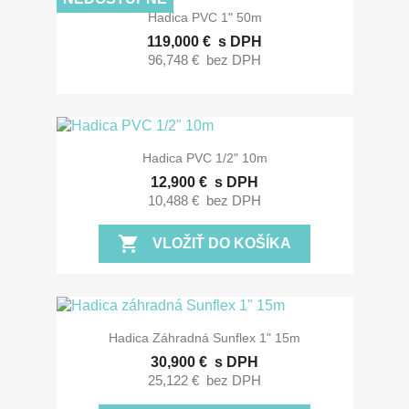
Hadica PVC 1" 50m
119,000 €
s DPH
96,748 €
bez DPH
Hadica PVC 1/2" 10m
12,900 €
s DPH
10,488 €
bez DPH
shopping_cart
VLOŽIŤ DO KOŠÍKA
Hadica Záhradná Sunflex 1" 15m
30,900 €
s DPH
25,122 €
bez DPH