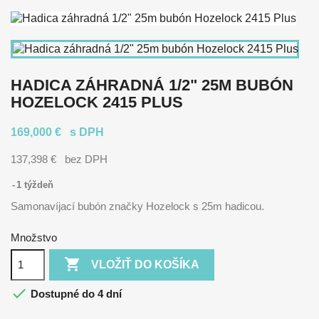
HADICA ZÁHRADNÁ 1/2" 25M BUBÓN
HOZELOCK 2415 PLUS
169,000 €
s DPH
137,398 €
bez DPH
1 týždeň
Samonavíjací bubón značky Hozelock s 25m hadicou.
Množstvo

VLOŽIŤ DO KOŠÍKA

Dostupné do 4 dní