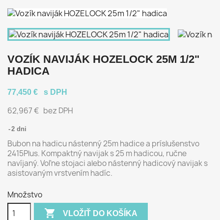
VOZÍK NAVIJÁK HOZELOCK 25M 1/2"
HADICA
77,450 €
s DPH
62,967 €
bez DPH
2 dni
Bubon na hadicu nástenný 25m hadice a príslušenstvo
2415Plus. Kompaktný navijak s 25 m hadicou, ručne
navíjaný. Voľne stojaci alebo nástenný hadicový navijak s
asistovaným vrstvením hadíc.
Množstvo

VLOŽIŤ DO KOŠÍKA