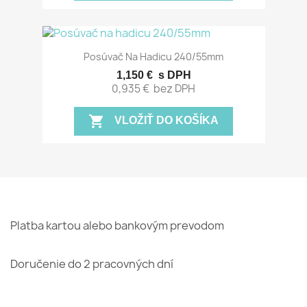
Posúvač Na Hadicu 240/55mm
1,150 €
s DPH
0,935 €
bez DPH
shopping_cart
VLOŽIŤ DO KOŠÍKA
Platba kartou alebo bankovým prevodom
Doručenie do 2 pracovných dní