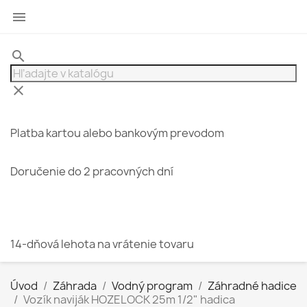

search
clear
Platba kartou alebo bankovým prevodom
Doručenie do 2 pracovných dní
14-dňová lehota na vrátenie tovaru
Úvod
Záhrada
Vodný program
Záhradné hadice
Vozík naviják HOZELOCK 25m 1/2" hadica