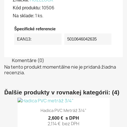
10506
Kód produktu:
1 ks.
Na sklade:
Špecifické referencie
EAN13:
5010646042635
Komentáre (0)
Na tento produkt momentálne nie je pridaná žiadna
recenzia.
Ďalšie produkty v rovnakej kategórii: (4)
Hadica PVC Metráž 3/4"
2,600 €
s DPH
2,114 €
bez DPH