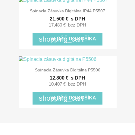
Spínacia Zásuvka Digitálna IP44 P5507
21,500 €
s DPH
17,480 €
bez DPH
shopping_cart
VLOŽIŤ DO KOŠÍKA
Spínacia Zásuvka Digitálna P5506
12,800 €
s DPH
10,407 €
bez DPH
shopping_cart
VLOŽIŤ DO KOŠÍKA