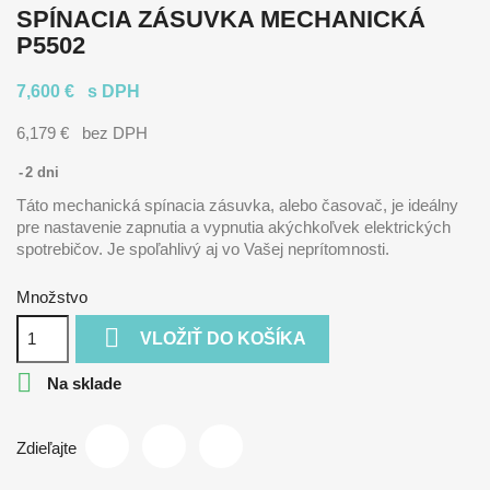
SPÍNACIA ZÁSUVKA MECHANICKÁ
P5502
7,600 €
s DPH
6,179 €
bez DPH
2 dni
Táto mechanická spínacia zásuvka, alebo časovač, je ideálny
pre nastavenie zapnutia a vypnutia akýchkoľvek elektrických
spotrebičov. Je spoľahlivý aj vo Vašej neprítomnosti.
Množstvo

VLOŽIŤ DO KOŠÍKA

Na sklade
Zdieľajte