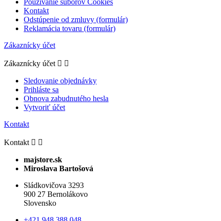
Používanie súborov Cookies
Kontakt
Odstúpenie od zmluvy (formulár)
Reklamácia tovaru (formulár)
Zákaznícky účet
Zákaznícky účet


Sledovanie objednávky
Prihláste sa
Obnova zabudnutého hesla
Vytvoriť účet
Kontakt
Kontakt


majstore.sk
Miroslava Bartošová
Sládkovičova 3293
900 27 Bernolákovo
Slovensko
+421 948 388 048