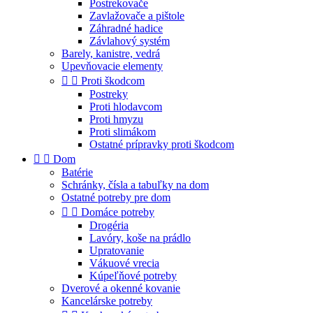
Postrekovače
Zavlažovače a pištole
Záhradné hadice
Závlahový systém
Barely, kanistre, vedrá
Upevňovacie elementy


Proti škodcom
Postreky
Proti hlodavcom
Proti hmyzu
Proti slimákom
Ostatné prípravky proti škodcom


Dom
Batérie
Schránky, čísla a tabuľky na dom
Ostatné potreby pre dom


Domáce potreby
Drogéria
Lavóry, koše na prádlo
Upratovanie
Vákuové vrecia
Kúpeľňové potreby
Dverové a okenné kovanie
Kancelárske potreby