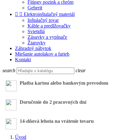
Fitingy pozink a chróm
Geberit


Elektroinštalačný materiál
Inštalačný tovar
Káble a predlžovačky
Svietidlá
Zásuvky a vypínače
Žiarovky
Záhradný nábytok
Miešanie autolakov a farieb
Kontakt
search
clear
Platba kartou alebo bankovým prevodom
Doručenie do 2 pracovných dní
14-dňová lehota na vrátenie tovaru
Úvod