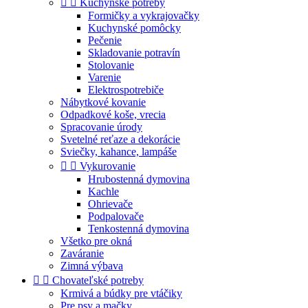


Kuchynské potreby
Formičky a vykrajovačky
Kuchynské pomôcky
Pečenie
Skladovanie potravín
Stolovanie
Varenie
Elektrospotrebiče
Nábytkové kovanie
Odpadkové koše, vrecia
Spracovanie úrody
Svetelné reťaze a dekorácie
Sviečky, kahance, lampáše


Vykurovanie
Hrubostenná dymovina
Kachle
Ohrievače
Podpalovače
Tenkostenná dymovina
Všetko pre okná
Zaváranie
Zimná výbava


Chovateľské potreby
Krmivá a búdky pre vtáčiky
Pre psy a mačky