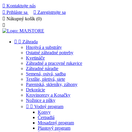

Kontaktujte nás

Prihláste sa

Zaregistrujte sa

Nákupný košík
(0)



Záhrada
Hnojivá a substráty
Ostatné záhradné potreby
Kvetináče
Záhradné a pracovné rukavice
Záhradné náradie
Semená, osivá, sadba
Textílie, pletivá, siete
Pareniská, skleníky, záhony
Dekorácie
Krovinorezy a Kosačky
Nožnice a pílky


Vodný program
Konvy
Čerpadlá
Mosadzný program
Plastový program