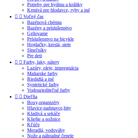
Potreby pre hydinu a králiky
Krmivá pre hlodavce, ryby a iné


Voľný čas
Bazénová chémia
Bazény a príslušenstvo
Grilovanie
Príslušenstvo na bicykle
Hojdačky, kreslá, siete
Slnečníky
Pre deti


Farby, laky, nátery
Lazúry, oleje, impregnácia
Maliarske farby
Riedidlá a iné
Syntetické farby
Vodouriediteľné farby


Dieľňa
Boxy,organizéry
Hlavice,nadstavce,bity
Kladivá a sekáče
Kliešte a nožnice
Kľúče
Meradlá, vodováhy
Nože a náhradné čepele