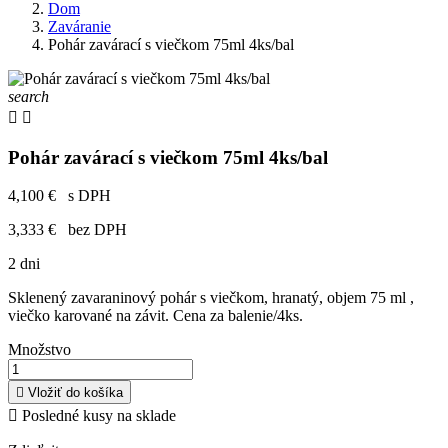
Dom
Zaváranie
Pohár zavárací s viečkom 75ml 4ks/bal
search


Pohár zavárací s viečkom 75ml 4ks/bal
4,100 €
s DPH
3,333 €
bez DPH
2 dni
Sklenený zavaraninový pohár s viečkom, hranatý, objem 75 ml ,
viečko karované na závit. Cena za balenie/4ks.
Množstvo

Vložiť do košíka

Posledné kusy na sklade