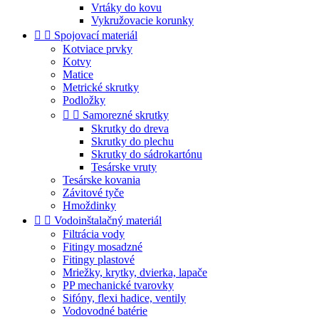
Vrtáky do kovu
Vykružovacie korunky


Spojovací materiál
Kotviace prvky
Kotvy
Matice
Metrické skrutky
Podložky


Samorezné skrutky
Skrutky do dreva
Skrutky do plechu
Skrutky do sádrokartónu
Tesárske vruty
Tesárske kovania
Závitové tyče
Hmoždinky


Vodoinštalačný materiál
Filtrácia vody
Fitingy mosadzné
Fitingy plastové
Mriežky, krytky, dvierka, lapače
PP mechanické tvarovky
Sifóny, flexi hadice, ventily
Vodovodné batérie