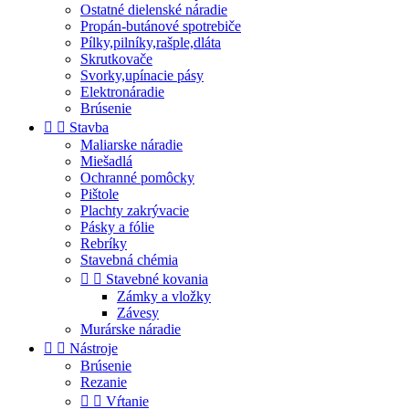
Ostatné dielenské náradie
Propán-butánové spotrebiče
Pílky,pilníky,rašple,dláta
Skrutkovače
Svorky,upínacie pásy
Elektronáradie
Brúsenie


Stavba
Maliarske náradie
Miešadlá
Ochranné pomôcky
Pištole
Plachty zakrývacie
Pásky a fólie
Rebríky
Stavebná chémia


Stavebné kovania
Zámky a vložky
Závesy
Murárske náradie


Nástroje
Brúsenie
Rezanie


Vŕtanie