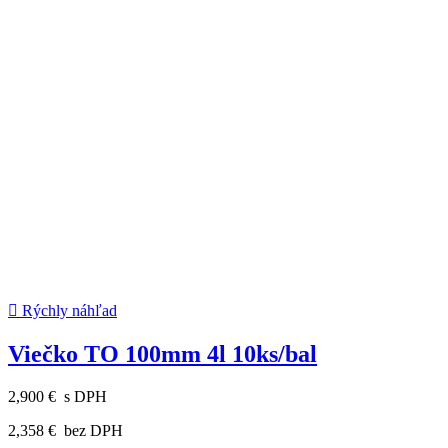

Rýchly náhľad
Viečko TO 100mm 4l 10ks/bal
2,900 €
s DPH
2,358 €
bez DPH