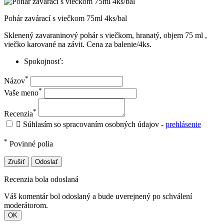
Pohár zavárací s viečkom 75ml 4ks/bal
Sklenený zavaraninový pohár s viečkom, hranatý, objem 75 ml ,
viečko karované na závit. Cena za balenie/4ks.
Spokojnosť:
*
Názov
*
Vaše meno
*
Recenzia

Súhlasím so spracovaním osobných údajov -
prehlásenie
*
Povinné polia
Zrušiť
Odoslať
Recenzia bola odoslaná
Váš komentár bol odoslaný a bude uverejnený po schválení
moderátorom.
OK