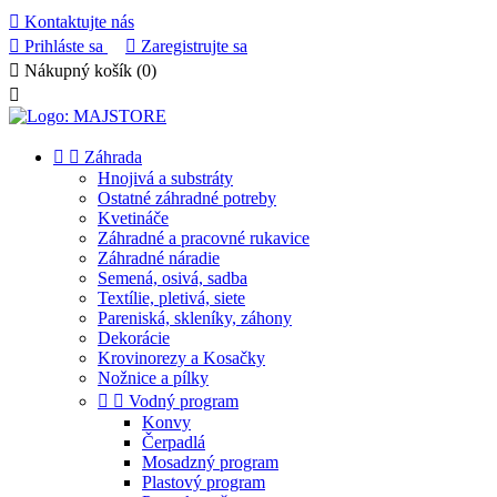

Kontaktujte nás

Prihláste sa

Zaregistrujte sa

Nákupný košík
(0)



Záhrada
Hnojivá a substráty
Ostatné záhradné potreby
Kvetináče
Záhradné a pracovné rukavice
Záhradné náradie
Semená, osivá, sadba
Textílie, pletivá, siete
Pareniská, skleníky, záhony
Dekorácie
Krovinorezy a Kosačky
Nožnice a pílky


Vodný program
Konvy
Čerpadlá
Mosadzný program
Plastový program