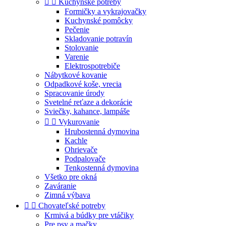


Kuchynské potreby
Formičky a vykrajovačky
Kuchynské pomôcky
Pečenie
Skladovanie potravín
Stolovanie
Varenie
Elektrospotrebiče
Nábytkové kovanie
Odpadkové koše, vrecia
Spracovanie úrody
Svetelné reťaze a dekorácie
Sviečky, kahance, lampáše


Vykurovanie
Hrubostenná dymovina
Kachle
Ohrievače
Podpalovače
Tenkostenná dymovina
Všetko pre okná
Zaváranie
Zimná výbava


Chovateľské potreby
Krmivá a búdky pre vtáčiky
Pre psy a mačky