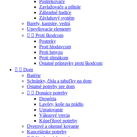
Postrekovače
Zavlažovače a pištole
Záhradné hadice
Závlahový systém
Barely, kanistre, vedrá
Upevňovacie elementy


Proti škodcom
Postreky
Proti hlodavcom
Proti hmyzu
Proti slimákom
Ostatné prípravky proti škodcom


Dom
Batérie
Schránky, čísla a tabuľky na dom
Ostatné potreby pre dom


Domáce potreby
Drogéria
Lavóry, koše na prádlo
Upratovanie
Vákuové vrecia
Kúpeľňové potreby
Dverové a okenné kovanie
Kancelárske potreby