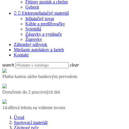
Fitingy pozink a chróm
Geberit


Elektroinštalačný materiál
Inštalačný tovar
Káble a predlžovačky
Svietidlá
Zásuvky a vypínače
Žiarovky
Záhradný nábytok
Miešanie autolakov a farieb
Kontakt
search
clear
Platba kartou alebo bankovým prevodom
Doručenie do 2 pracovných dní
14-dňová lehota na vrátenie tovaru
Úvod
Spojovací materiál
Závitové tyče