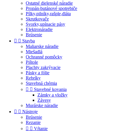
Ostatné dielenské náradie
Propán-butánové spotrebiče
Pílky,pilníky,rašple,dláta
Skrutkovače
Svorky,upínacie pásy
Elektronáradie
Brúsenie


Stavba
Maliarske náradie
Miešadlá
Ochranné pomôcky
Pištole
Plachty zakrývacie
Pásky a fólie
Rebríky
Stavebná chémia


Stavebné kovania
Zámky a vložky
Závesy
Murárske náradie


Nástroje
Brúsenie
Rezanie


Vŕtanie