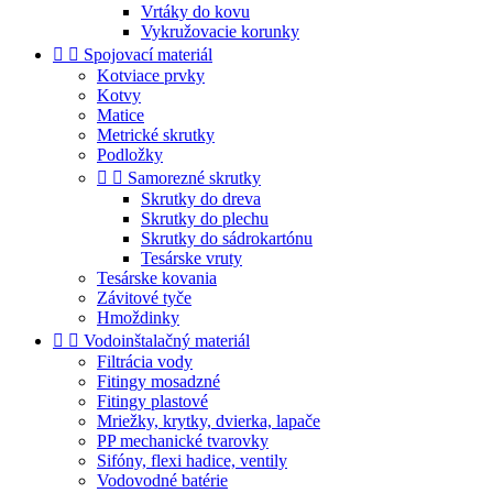
Vrtáky do kovu
Vykružovacie korunky


Spojovací materiál
Kotviace prvky
Kotvy
Matice
Metrické skrutky
Podložky


Samorezné skrutky
Skrutky do dreva
Skrutky do plechu
Skrutky do sádrokartónu
Tesárske vruty
Tesárske kovania
Závitové tyče
Hmoždinky


Vodoinštalačný materiál
Filtrácia vody
Fitingy mosadzné
Fitingy plastové
Mriežky, krytky, dvierka, lapače
PP mechanické tvarovky
Sifóny, flexi hadice, ventily
Vodovodné batérie