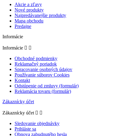
Akcie a zľavy
Nové produkty
Najpredávanejšie produkty
Mapa obchodu
Predajne
Informácie
Informácie


Obchodné podmienky
Reklamačný poriadok
Spracovanie osobných údajov
Používanie súborov Cookies
Kontakt
Odstúpenie od zmluvy (formulár)
Reklamácia tovaru (formulár)
Zákaznícky účet
Zákaznícky účet


Sledovanie objednávky
Prihláste sa
Obnova zabudnutého hesla