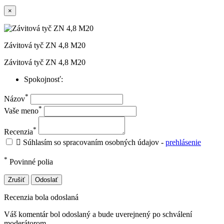
×
Závitová tyč ZN 4,8 M20
Závitová tyč ZN 4,8 M20
Spokojnosť:
*
Názov
*
Vaše meno
*
Recenzia

Súhlasím so spracovaním osobných údajov -
prehlásenie
*
Povinné polia
Zrušiť
Odoslať
Recenzia bola odoslaná
Váš komentár bol odoslaný a bude uverejnený po schválení
moderátorom.