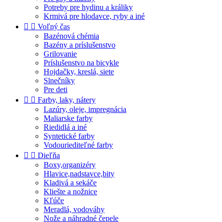
Potreby pre hydinu a králiky
Krmivá pre hlodavce, ryby a iné


Voľný čas
Bazénová chémia
Bazény a príslušenstvo
Grilovanie
Príslušenstvo na bicykle
Hojdačky, kreslá, siete
Slnečníky
Pre deti


Farby, laky, nátery
Lazúry, oleje, impregnácia
Maliarske farby
Riedidlá a iné
Syntetické farby
Vodouriediteľné farby


Dieľňa
Boxy,organizéry
Hlavice,nadstavce,bity
Kladivá a sekáče
Kliešte a nožnice
Kľúče
Meradlá, vodováhy
Nože a náhradné čepele