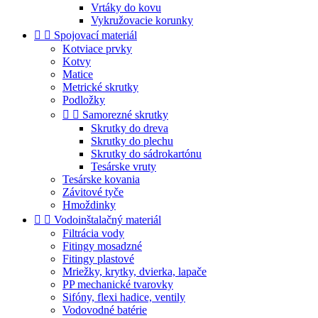
Vrtáky do kovu
Vykružovacie korunky


Spojovací materiál
Kotviace prvky
Kotvy
Matice
Metrické skrutky
Podložky


Samorezné skrutky
Skrutky do dreva
Skrutky do plechu
Skrutky do sádrokartónu
Tesárske vruty
Tesárske kovania
Závitové tyče
Hmoždinky


Vodoinštalačný materiál
Filtrácia vody
Fitingy mosadzné
Fitingy plastové
Mriežky, krytky, dvierka, lapače
PP mechanické tvarovky
Sifóny, flexi hadice, ventily
Vodovodné batérie