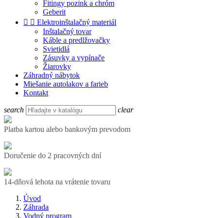
Fitingy pozink a chróm
Geberit


Elektroinštalačný materiál
Inštalačný tovar
Káble a predlžovačky
Svietidlá
Zásuvky a vypínače
Žiarovky
Záhradný nábytok
Miešanie autolakov a farieb
Kontakt
search
clear
Platba kartou alebo bankovým prevodom
Doručenie do 2 pracovných dní
14-dňová lehota na vrátenie tovaru
Úvod
Záhrada
Vodný program