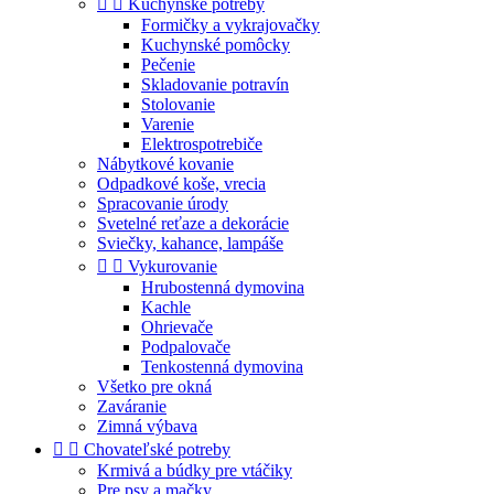


Kuchynské potreby
Formičky a vykrajovačky
Kuchynské pomôcky
Pečenie
Skladovanie potravín
Stolovanie
Varenie
Elektrospotrebiče
Nábytkové kovanie
Odpadkové koše, vrecia
Spracovanie úrody
Svetelné reťaze a dekorácie
Sviečky, kahance, lampáše


Vykurovanie
Hrubostenná dymovina
Kachle
Ohrievače
Podpalovače
Tenkostenná dymovina
Všetko pre okná
Zaváranie
Zimná výbava


Chovateľské potreby
Krmivá a búdky pre vtáčiky
Pre psy a mačky