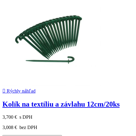

Rýchly náhľad
Kolík na textíliu a závlahu 12cm/20ks
3,700 €
s DPH
3,008 €
bez DPH