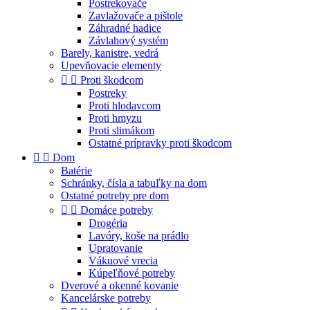
Postrekovače
Zavlažovače a pištole
Záhradné hadice
Závlahový systém
Barely, kanistre, vedrá
Upevňovacie elementy


Proti škodcom
Postreky
Proti hlodavcom
Proti hmyzu
Proti slimákom
Ostatné prípravky proti škodcom


Dom
Batérie
Schránky, čísla a tabuľky na dom
Ostatné potreby pre dom


Domáce potreby
Drogéria
Lavóry, koše na prádlo
Upratovanie
Vákuové vrecia
Kúpeľňové potreby
Dverové a okenné kovanie
Kancelárske potreby