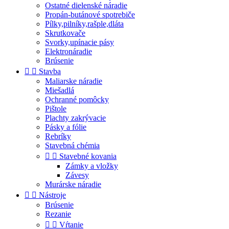
Ostatné dielenské náradie
Propán-butánové spotrebiče
Pílky,pilníky,rašple,dláta
Skrutkovače
Svorky,upínacie pásy
Elektronáradie
Brúsenie


Stavba
Maliarske náradie
Miešadlá
Ochranné pomôcky
Pištole
Plachty zakrývacie
Pásky a fólie
Rebríky
Stavebná chémia


Stavebné kovania
Zámky a vložky
Závesy
Murárske náradie


Nástroje
Brúsenie
Rezanie


Vŕtanie