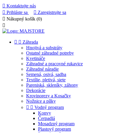

Kontaktujte nás

Prihláste sa

Zaregistrujte sa

Nákupný košík
(0)



Záhrada
Hnojivá a substráty
Ostatné záhradné potreby
Kvetináče
Záhradné a pracovné rukavice
Záhradné náradie
Semená, osivá, sadba
Textílie, pletivá, siete
Pareniská, skleníky, záhony
Dekorácie
Krovinorezy a Kosačky
Nožnice a pílky


Vodný program
Konvy
Čerpadlá
Mosadzný program
Plastový program