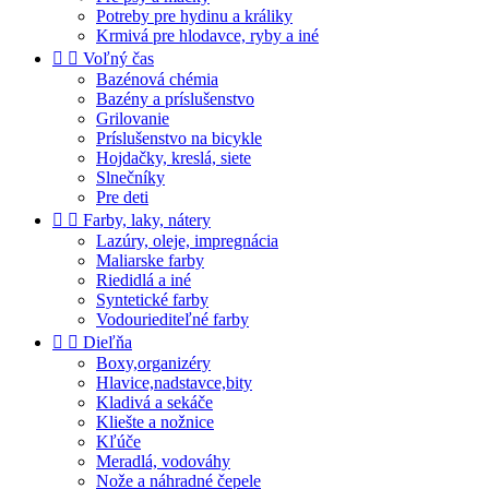
Potreby pre hydinu a králiky
Krmivá pre hlodavce, ryby a iné


Voľný čas
Bazénová chémia
Bazény a príslušenstvo
Grilovanie
Príslušenstvo na bicykle
Hojdačky, kreslá, siete
Slnečníky
Pre deti


Farby, laky, nátery
Lazúry, oleje, impregnácia
Maliarske farby
Riedidlá a iné
Syntetické farby
Vodouriediteľné farby


Dieľňa
Boxy,organizéry
Hlavice,nadstavce,bity
Kladivá a sekáče
Kliešte a nožnice
Kľúče
Meradlá, vodováhy
Nože a náhradné čepele