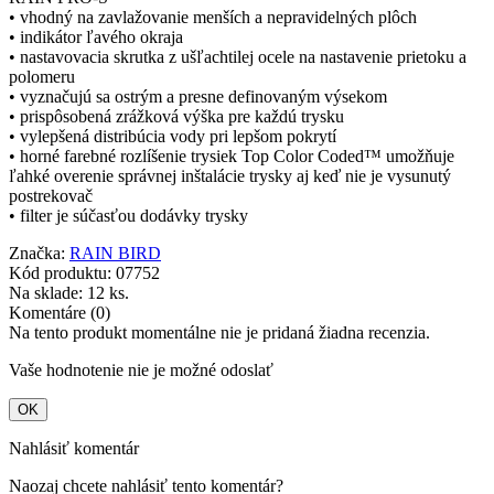
• vhodný na zavlažovanie menších a nepravidelných plôch
• indikátor ľavého okraja
• nastavovacia skrutka z ušľachtilej ocele na nastavenie prietoku a
polomeru
• vyznačujú sa ostrým a presne definovaným výsekom
• prispôsobená zrážková výška pre každú trysku
• vylepšená distribúcia vody pri lepšom pokrytí
• horné farebné rozlíšenie trysiek Top Color Coded™ umožňuje
ľahké overenie správnej inštalácie trysky aj keď nie je vysunutý
postrekovač
• filter je súčasťou dodávky trysky
Značka:
RAIN BIRD
Kód produktu:
07752
Na sklade:
12 ks.
Komentáre (0)
Na tento produkt momentálne nie je pridaná žiadna recenzia.
Vaše hodnotenie nie je možné odoslať
OK
Nahlásiť komentár
Naozaj chcete nahlásiť tento komentár?