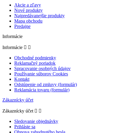
Akcie a zľavy
Nové produkty
Najpredávanejšie produkty
Mapa obchodu
Predajne
Informácie
Informácie


Obchodné podmienky
Reklamačný poriadok
Spracovanie osobných údajov
Používanie súborov Cookies
Kontakt
Odstúpenie od zmluvy (formulár)
Reklamácia tovaru (formulár)
Zákaznícky účet
Zákaznícky účet


Sledovanie objednávky
Prihláste sa
Obnova zabudnutého hesla