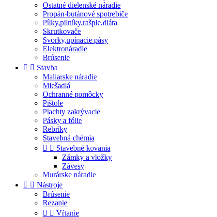
Ostatné dielenské náradie
Propán-butánové spotrebiče
Pílky,pilníky,rašple,dláta
Skrutkovače
Svorky,upínacie pásy
Elektronáradie
Brúsenie


Stavba
Maliarske náradie
Miešadlá
Ochranné pomôcky
Pištole
Plachty zakrývacie
Pásky a fólie
Rebríky
Stavebná chémia


Stavebné kovania
Zámky a vložky
Závesy
Murárske náradie


Nástroje
Brúsenie
Rezanie


Vŕtanie