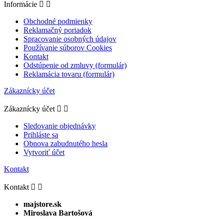
Informácie


Obchodné podmienky
Reklamačný poriadok
Spracovanie osobných údajov
Používanie súborov Cookies
Kontakt
Odstúpenie od zmluvy (formulár)
Reklamácia tovaru (formulár)
Zákaznícky účet
Zákaznícky účet


Sledovanie objednávky
Prihláste sa
Obnova zabudnutého hesla
Vytvoriť účet
Kontakt
Kontakt


majstore.sk
Miroslava Bartošová