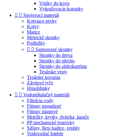
Vrtáky do kovu
Vykružovacie korunky


Spojovací materiál
Kotviace prvky
Kotvy
Matice
Metrické skrutky
Podložky


Samorezné skrutky
Skrutky do dreva
Skrutky do plechu
Skrutky do sádrokartónu
Tesárske vruty
Tesárske kovania
Závitové tyče
Hmoždinky


Vodoinštalačný materiál
Filtrácia vody
Fitingy mosadzné
Fitingy plastové
Mriežky, krytky, dvierka, lapače
PP mechanické tvarovky
Sifóny, flexi hadice, ventily
Vodovodné batérie