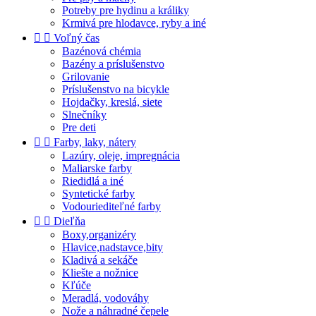
Potreby pre hydinu a králiky
Krmivá pre hlodavce, ryby a iné


Voľný čas
Bazénová chémia
Bazény a príslušenstvo
Grilovanie
Príslušenstvo na bicykle
Hojdačky, kreslá, siete
Slnečníky
Pre deti


Farby, laky, nátery
Lazúry, oleje, impregnácia
Maliarske farby
Riedidlá a iné
Syntetické farby
Vodouriediteľné farby


Dieľňa
Boxy,organizéry
Hlavice,nadstavce,bity
Kladivá a sekáče
Kliešte a nožnice
Kľúče
Meradlá, vodováhy
Nože a náhradné čepele