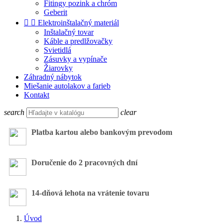
Fitingy pozink a chróm
Geberit


Elektroinštalačný materiál
Inštalačný tovar
Káble a predlžovačky
Svietidlá
Zásuvky a vypínače
Žiarovky
Záhradný nábytok
Miešanie autolakov a farieb
Kontakt
search
clear
Platba kartou alebo bankovým prevodom
Doručenie do 2 pracovných dní
14-dňová lehota na vrátenie tovaru
Úvod