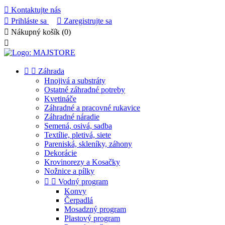

Kontaktujte nás

Prihláste sa

Zaregistrujte sa

Nákupný košík
(0)



Záhrada
Hnojivá a substráty
Ostatné záhradné potreby
Kvetináče
Záhradné a pracovné rukavice
Záhradné náradie
Semená, osivá, sadba
Textílie, pletivá, siete
Pareniská, skleníky, záhony
Dekorácie
Krovinorezy a Kosačky
Nožnice a pílky


Vodný program
Konvy
Čerpadlá
Mosadzný program
Plastový program