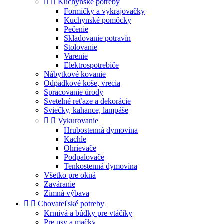


Kuchynské potreby
Formičky a vykrajovačky
Kuchynské pomôcky
Pečenie
Skladovanie potravín
Stolovanie
Varenie
Elektrospotrebiče
Nábytkové kovanie
Odpadkové koše, vrecia
Spracovanie úrody
Svetelné reťaze a dekorácie
Sviečky, kahance, lampáše


Vykurovanie
Hrubostenná dymovina
Kachle
Ohrievače
Podpalovače
Tenkostenná dymovina
Všetko pre okná
Zaváranie
Zimná výbava


Chovateľské potreby
Krmivá a búdky pre vtáčiky
Pre psy a mačky