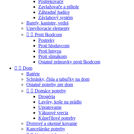
Postrekovače
Zavlažovače a pištole
Záhradné hadice
Závlahový systém
Barely, kanistre, vedrá
Upevňovacie elementy


Proti škodcom
Postreky
Proti hlodavcom
Proti hmyzu
Proti slimákom
Ostatné prípravky proti škodcom


Dom
Batérie
Schránky, čísla a tabuľky na dom
Ostatné potreby pre dom


Domáce potreby
Drogéria
Lavóry, koše na prádlo
Upratovanie
Vákuové vrecia
Kúpeľňové potreby
Dverové a okenné kovanie
Kancelárske potreby