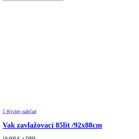

Rýchly náhľad
Vak zavlažovací 85lit /92x88cm
19,600 €
s DPH