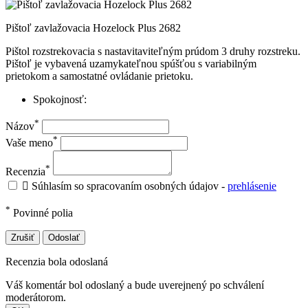
Pištoľ zavlažovacia Hozelock Plus 2682
Pištol rozstrekovacia s nastavitaviteľným prúdom 3 druhy rozstreku.
Pištoľ je vybavená uzamykateľnou spúšťou s variabilným
prietokom a samostatné ovládanie prietoku.
Spokojnosť:
*
Názov
*
Vaše meno
*
Recenzia

Súhlasím so spracovaním osobných údajov -
prehlásenie
*
Povinné polia
Zrušiť
Odoslať
Recenzia bola odoslaná
Váš komentár bol odoslaný a bude uverejnený po schválení
moderátorom.