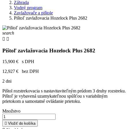
Záhrada
Vodný program
Zavlažovače a pištole
Pištoľ zavlažovacia Hozelock Plus 2682
search


Pištoľ zavlažovacia Hozelock Plus 2682
15,900 €
s DPH
12,927 €
bez DPH
2 dni
Pištol rozstrekovacia s nastavitaviteľným prúdom 3 druhy rozstreku.
Pištoľ je vybavená uzamykateľnou spúšťou s variabilným
prietokom a samostatné ovládanie prietoku.
Množstvo

Vložiť do košíka