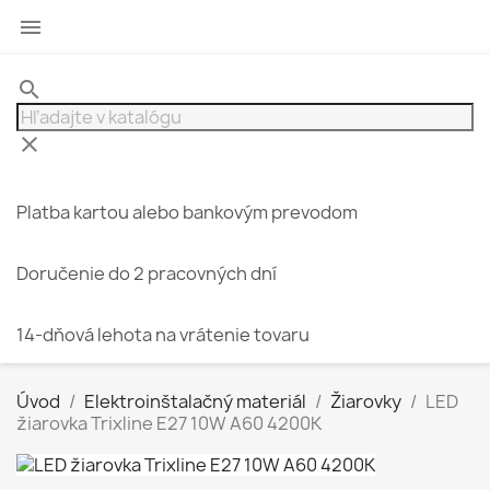

search
clear
Platba kartou alebo bankovým prevodom
Doručenie do 2 pracovných dní
14-dňová lehota na vrátenie tovaru
Úvod
Elektroinštalačný materiál
Žiarovky
LED
žiarovka Trixline E27 10W A60 4200K