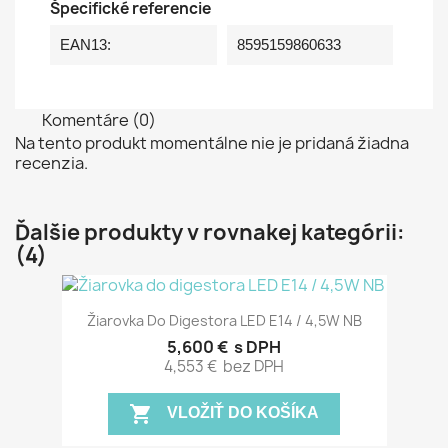
Špecifické referencie
EAN13:
8595159860633
Komentáre (0)
Na tento produkt momentálne nie je pridaná žiadna
recenzia.
Ďalšie produkty v rovnakej kategórii:
(4)
Žiarovka Do Digestora LED E14 / 4,5W NB
5,600 €
s DPH
4,553 €
bez DPH
shopping_cart
VLOŽIŤ DO KOŠÍKA