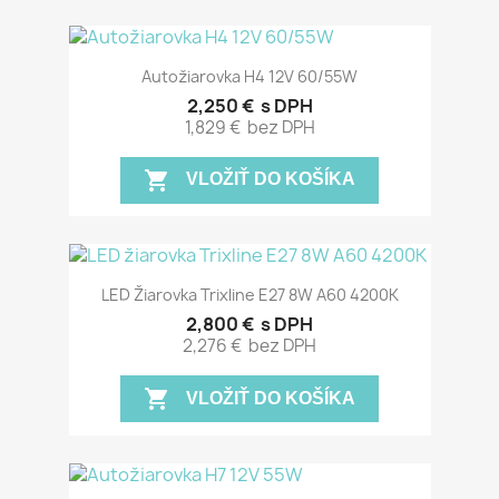
Autožiarovka H4 12V 60/55W
2,250 €
s DPH
1,829 €
bez DPH
shopping_cart
VLOŽIŤ DO KOŠÍKA
LED Žiarovka Trixline E27 8W A60 4200K
2,800 €
s DPH
2,276 €
bez DPH
shopping_cart
VLOŽIŤ DO KOŠÍKA