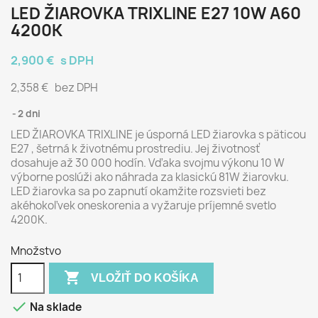
LED ŽIAROVKA TRIXLINE E27 10W A60
4200K
2,900 €
s DPH
2,358 €
bez DPH
2 dni
LED ŽIAROVKA TRIXLINE je úsporná LED žiarovka s päticou
E27 , šetrná k životnému prostrediu. Jej životnosť
dosahuje až 30 000 hodín. Vďaka svojmu výkonu 10 W
výborne poslúži ako náhrada za klasickú 81W žiarovku.
LED žiarovka sa po zapnutí okamžite rozsvieti bez
akéhokoľvek oneskorenia a vyžaruje príjemné svetlo
4200K.
Množstvo

VLOŽIŤ DO KOŠÍKA

Na sklade