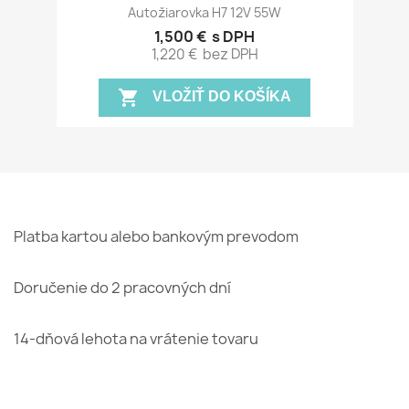
Autožiarovka H7 12V 55W
1,500 €
s DPH
1,220 €
bez DPH
shopping_cart
VLOŽIŤ DO KOŠÍKA
Platba kartou alebo bankovým prevodom
Doručenie do 2 pracovných dní
14-dňová lehota na vrátenie tovaru