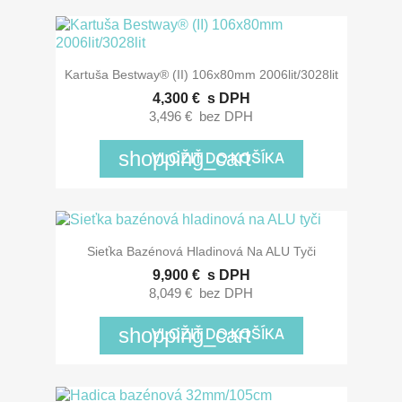
Kartuša Bestway® (II) 106x80mm 2006lit/3028lit
4,300 €
s DPH
3,496 €
bez DPH
shopping_cart
VLOŽIŤ DO KOŠÍKA
Sieťka Bazénová Hladinová Na ALU Tyči
9,900 €
s DPH
8,049 €
bez DPH
shopping_cart
VLOŽIŤ DO KOŠÍKA