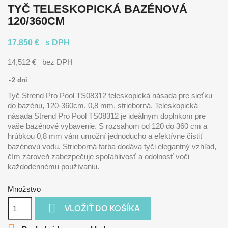
TYČ TELESKOPICKÁ BAZÉNOVÁ
120/360CM
17,850 €
s DPH
14,512 €
bez DPH
2 dni
Tyč Strend Pro Pool TS08312 teleskopická násada pre sieťku
do bazénu, 120-360cm, 0,8 mm, strieborná. Teleskopická
násada Strend Pro Pool TS08312 je ideálnym doplnkom pre
vaše bazénové vybavenie. S rozsahom od 120 do 360 cm a
hrúbkou 0,8 mm vám umožní jednoducho a efektívne čistiť
bazénovú vodu. Strieborná farba dodáva tyči elegantný vzhľad,
čím zároveň zabezpečuje spoľahlivosť a odolnosť voči
každodennému používaniu.
Množstvo

VLOŽIŤ DO KOŠÍKA