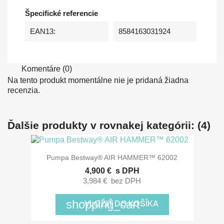
Špecifické referencie
EAN13:
8584163031924
Komentáre (0)
Na tento produkt momentálne nie je pridaná žiadna
recenzia.
Ďalšie produkty v rovnakej kategórii: (4)
Pumpa Bestway® AIR HAMMER™ 62002
4,900 €
s DPH
3,984 €
bez DPH
shopping_cart
VLOŽIŤ DO KOŠÍKA