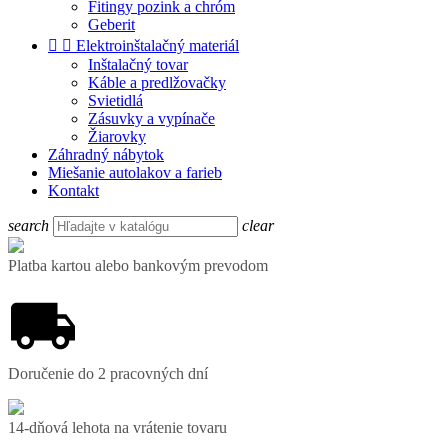
Fitingy pozink a chróm
Geberit


Elektroinštalačný materiál
Inštalačný tovar
Káble a predlžovačky
Svietidlá
Zásuvky a vypínače
Žiarovky
Záhradný nábytok
Miešanie autolakov a farieb
Kontakt
search
clear
Platba kartou alebo bankovým prevodom
Doručenie do 2 pracovných dní
14-dňová lehota na vrátenie tovaru