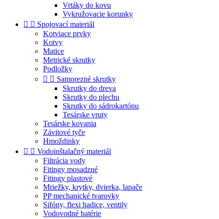
Vrtáky do kovu
Vykružovacie korunky


Spojovací materiál
Kotviace prvky
Kotvy
Matice
Metrické skrutky
Podložky


Samorezné skrutky
Skrutky do dreva
Skrutky do plechu
Skrutky do sádrokartónu
Tesárske vruty
Tesárske kovania
Závitové tyče
Hmoždinky


Vodoinštalačný materiál
Filtrácia vody
Fitingy mosadzné
Fitingy plastové
Mriežky, krytky, dvierka, lapače
PP mechanické tvarovky
Sifóny, flexi hadice, ventily
Vodovodné batérie