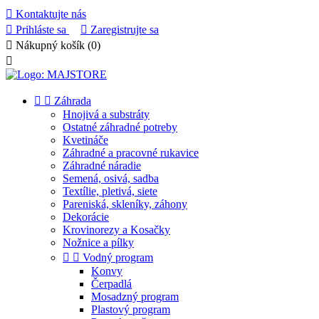

Kontaktujte nás

Prihláste sa

Zaregistrujte sa

Nákupný košík
(0)



Záhrada
Hnojivá a substráty
Ostatné záhradné potreby
Kvetináče
Záhradné a pracovné rukavice
Záhradné náradie
Semená, osivá, sadba
Textílie, pletivá, siete
Pareniská, skleníky, záhony
Dekorácie
Krovinorezy a Kosačky
Nožnice a pílky


Vodný program
Konvy
Čerpadlá
Mosadzný program
Plastový program