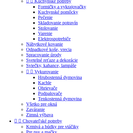


Kuchynské potreby
Formičky a vykrajovačky
Kuchynské pomôcky
Pečenie
Skladovanie potravín
Stolovanie
Varenie
Elektrospotrebiče
Nábytkové kovanie
Odpadkové koše, vrecia
Spracovanie úrody
Svetelné reťaze a dekorácie
Sviečky, kahance, lampáše


Vykurovanie
Hrubostenná dymovina
Kachle
Ohrievače
Podpalovače
Tenkostenná dymovina
Všetko pre okná
Zaváranie
Zimná výbava


Chovateľské potreby
Krmivá a búdky pre vtáčiky
Pre psy a mačky