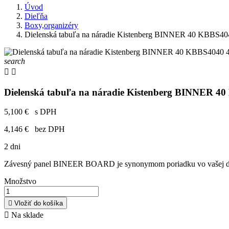
Úvod
Dieľňa
Boxy,organizéry
Dielenská tabuľa na náradie Kistenberg BINNER 40 KBBS40
search


Dielenská tabuľa na náradie Kistenberg BINNER 4
5,100 €
s DPH
4,146 €
bez DPH
2 dni
Závesný panel BINEER BOARD je synonymom poriadku vo vašej dielni
Množstvo

Vložiť do košíka

Na sklade