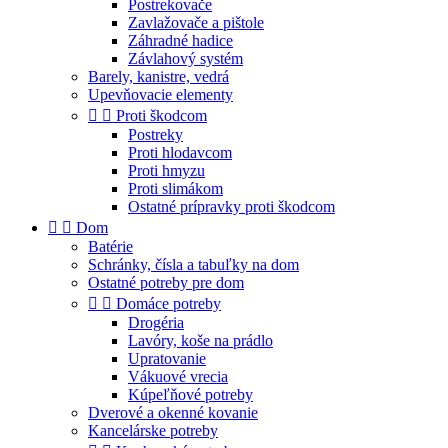
Postrekovače
Zavlažovače a pištole
Záhradné hadice
Závlahový systém
Barely, kanistre, vedrá
Upevňovacie elementy


Proti škodcom
Postreky
Proti hlodavcom
Proti hmyzu
Proti slimákom
Ostatné prípravky proti škodcom


Dom
Batérie
Schránky, čísla a tabuľky na dom
Ostatné potreby pre dom


Domáce potreby
Drogéria
Lavóry, koše na prádlo
Upratovanie
Vákuové vrecia
Kúpeľňové potreby
Dverové a okenné kovanie
Kancelárske potreby