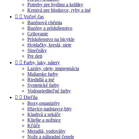
Potreby pre hydinu a králiky
Krmivá pre hlodavce, ryby a iné


Voľný čas
Bazénová chémia
Bazény a príslušenstvo
Grilovanie
Príslušenstvo na bicykle
Hojdačky, kreslá, siete
Slnečníky
Pre deti


Farby, laky, nátery
Lazúry, oleje, impregnácia
Maliarske farby
Riedidlá a iné
Syntetické farby
Vodouriediteľné farby


Dieľňa
Boxy,organizéry
Hlavice,nadstavce,bity
Kladivá a sekáče
Kliešte a nožnice
Kľúče
Meradlá, vodováhy
Nože a náhradné čepele