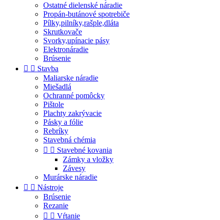
Ostatné dielenské náradie
Propán-butánové spotrebiče
Pílky,pilníky,rašple,dláta
Skrutkovače
Svorky,upínacie pásy
Elektronáradie
Brúsenie


Stavba
Maliarske náradie
Miešadlá
Ochranné pomôcky
Pištole
Plachty zakrývacie
Pásky a fólie
Rebríky
Stavebná chémia


Stavebné kovania
Zámky a vložky
Závesy
Murárske náradie


Nástroje
Brúsenie
Rezanie


Vŕtanie