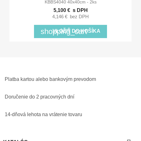
KBBS4040 40x40cm - 2ks
5,100 €
s DPH
4,146 €
bez DPH
shopping_cart
VLOŽIŤ DO KOŠÍKA
Platba kartou alebo bankovým prevodom
Doručenie do 2 pracovných dní
14-dňová lehota na vrátenie tovaru