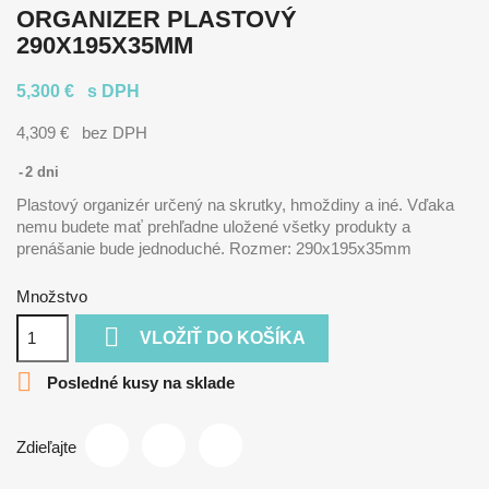
ORGANIZER PLASTOVÝ
290X195X35MM
5,300 €
s DPH
4,309 €
bez DPH
2 dni
Plastový organizér určený na skrutky, hmoždiny a iné. Vďaka
nemu budete mať prehľadne uložené všetky produkty a
prenášanie bude jednoduché. Rozmer: 290x195x35mm
Množstvo

VLOŽIŤ DO KOŠÍKA

Posledné kusy na sklade
Zdieľajte