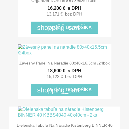
Organizér NOR16DUO 39x29x13cm
16,200 €
s DPH
13,171 €
bez DPH
shopping_cart
VLOŽIŤ DO KOŠÍKA
Závesný Panel Na Náradie 80x40x16,5cm /24box
18,600 €
s DPH
15,122 €
bez DPH
shopping_cart
VLOŽIŤ DO KOŠÍKA
Dielenská Tabuľa Na Náradie Kistenberg BINNER 40