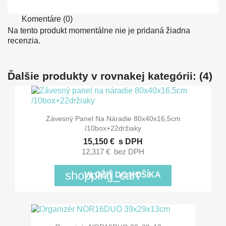
Komentáre (0)
Na tento produkt momentálne nie je pridaná žiadna
recenzia.
Ďalšie produkty v rovnakej kategórii: (4)
Závesný Panel Na Náradie 80x40x16,5cm
/10box+22držiaky
15,150 €
s DPH
12,317 €
bez DPH
shopping_cart
VLOŽIŤ DO KOŠÍKA