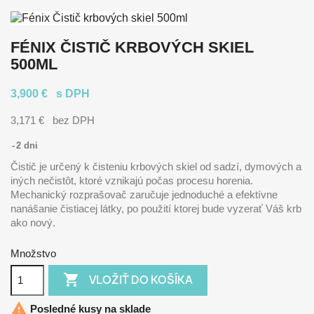
FÉNIX ČISTIČ KRBOVÝCH SKIEL
500ML
3,900 €
s DPH
3,171 €
bez DPH
2 dni
Čistič je určený k čisteniu krbových skiel od sadzí, dymových a
iných nečistôt, ktoré vznikajú počas procesu horenia.
Mechanický rozprašovač zaručuje jednoduché a efektívne
nanášanie čistiacej látky, po použití ktorej bude vyzerať Váš krb
ako nový.
Množstvo

VLOŽIŤ DO KOŠÍKA

Posledné kusy na sklade