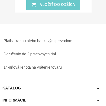
VLOŽIŤ DO KOŠÍKA
shopping_cart
Platba kartou alebo bankovým prevodom
Doručenie do 2 pracovných dní
14-dňová lehota na vrátenie tovaru

KATALÓG

INFORMÁCIE