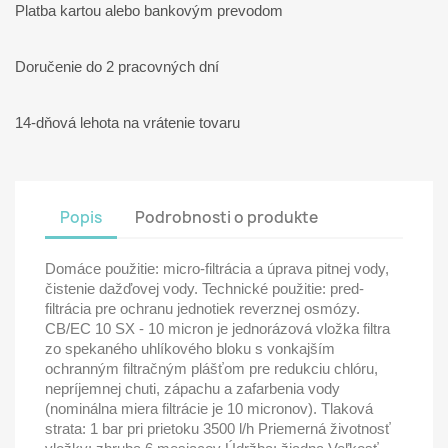
Platba kartou alebo bankovým prevodom
Doručenie do 2 pracovných dní
14-dňová lehota na vrátenie tovaru
Popis
Podrobnosti o produkte
Domáce použitie: micro-filtrácia a úprava pitnej vody,
čistenie dažďovej vody. Technické použitie: pred-
filtrácia pre ochranu jednotiek reverznej osmózy.
CB/EC 10 SX - 10 micron je jednorázová vložka filtra
zo spekaného uhlíkového bloku s vonkajším
ochranným filtračným plášťom pre redukciu chlóru,
nepríjemnej chuti, zápachu a zafarbenia vody
(nominálna miera filtrácie je 10 micronov). Tlaková
strata: 1 bar pri prietoku 3500 l/h Priemerná životnosť