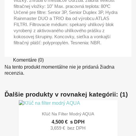
vložky: zhruba 6 mesiacov Údržba: žiadna Veľkosť
filtračnej vložky: 10" Max. pracovná teplota: 80ºC
Určené pre filtre: Senior 3P, Senior Duplex 3P, Hydra
Rainmaster DUO a TRIO iba od výrobcu ATLAS
FILTRI. Filtrovacie médium: spekaný uhlíkový blok
vyrobený z aktivovaného uhlíkového prášku z
kokosovej škrupiny. Koncovky, sieťka a vonkajší
filtračný plášť: polypropylén. Tesnenia: NBR.
Komentáre (0)
Na tento produkt momentálne nie je pridaná žiadna
recenzia.
Ďalšie produkty v rovnakej kategórii: (1)
Kľúč Na Filter Modrý AQUA
4,500 €
s DPH
3,659 €
bez DPH