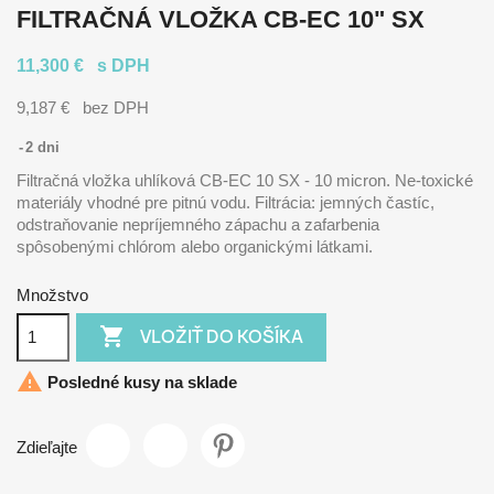
FILTRAČNÁ VLOŽKA CB-EC 10" SX
11,300 €
s DPH
9,187 €
bez DPH
2 dni
Filtračná vložka uhlíková CB-EC 10 SX - 10 micron. Ne-toxické
materiály vhodné pre pitnú vodu. Filtrácia: jemných častíc,
odstraňovanie nepríjemného zápachu a zafarbenia
spôsobenými chlórom alebo organickými látkami.
Množstvo

VLOŽIŤ DO KOŠÍKA

Posledné kusy na sklade
Zdieľajte