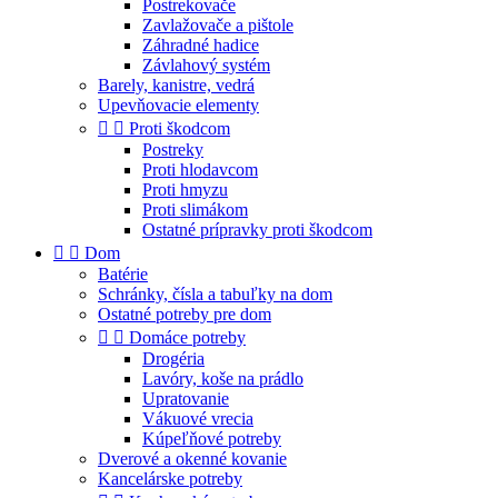
Postrekovače
Zavlažovače a pištole
Záhradné hadice
Závlahový systém
Barely, kanistre, vedrá
Upevňovacie elementy


Proti škodcom
Postreky
Proti hlodavcom
Proti hmyzu
Proti slimákom
Ostatné prípravky proti škodcom


Dom
Batérie
Schránky, čísla a tabuľky na dom
Ostatné potreby pre dom


Domáce potreby
Drogéria
Lavóry, koše na prádlo
Upratovanie
Vákuové vrecia
Kúpeľňové potreby
Dverové a okenné kovanie
Kancelárske potreby