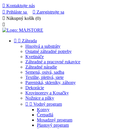

Kontaktujte nás

Prihláste sa

Zaregistrujte sa

Nákupný košík
(0)



Záhrada
Hnojivá a substráty
Ostatné záhradné potreby
Kvetináče
Záhradné a pracovné rukavice
Záhradné náradie
Semená, osivá, sadba
Textílie, pletivá, siete
Pareniská, skleníky, záhony
Dekorácie
Krovinorezy a Kosačky
Nožnice a pílky


Vodný program
Konvy
Čerpadlá
Mosadzný program
Plastový program