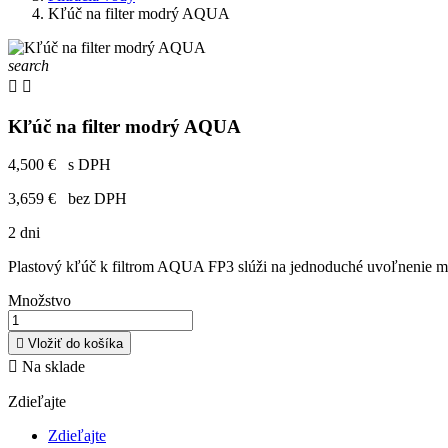
Kľúč na filter modrý AQUA
search


Kľúč na filter modrý AQUA
4,500 €
s DPH
3,659 €
bez DPH
2 dni
Plastový kľúč k filtrom AQUA FP3 slúži na jednoduché uvoľnenie ma
Množstvo

Vložiť do košíka

Na sklade
Zdieľajte
Zdieľajte