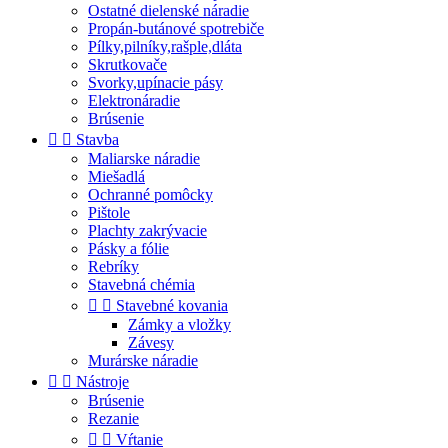
Ostatné dielenské náradie
Propán-butánové spotrebiče
Pílky,pilníky,rašple,dláta
Skrutkovače
Svorky,upínacie pásy
Elektronáradie
Brúsenie


Stavba
Maliarske náradie
Miešadlá
Ochranné pomôcky
Pištole
Plachty zakrývacie
Pásky a fólie
Rebríky
Stavebná chémia


Stavebné kovania
Zámky a vložky
Závesy
Murárske náradie


Nástroje
Brúsenie
Rezanie


Vŕtanie