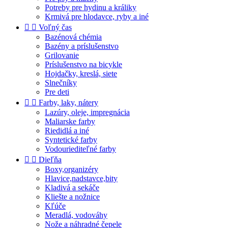
Potreby pre hydinu a králiky
Krmivá pre hlodavce, ryby a iné


Voľný čas
Bazénová chémia
Bazény a príslušenstvo
Grilovanie
Príslušenstvo na bicykle
Hojdačky, kreslá, siete
Slnečníky
Pre deti


Farby, laky, nátery
Lazúry, oleje, impregnácia
Maliarske farby
Riedidlá a iné
Syntetické farby
Vodouriediteľné farby


Dieľňa
Boxy,organizéry
Hlavice,nadstavce,bity
Kladivá a sekáče
Kliešte a nožnice
Kľúče
Meradlá, vodováhy
Nože a náhradné čepele