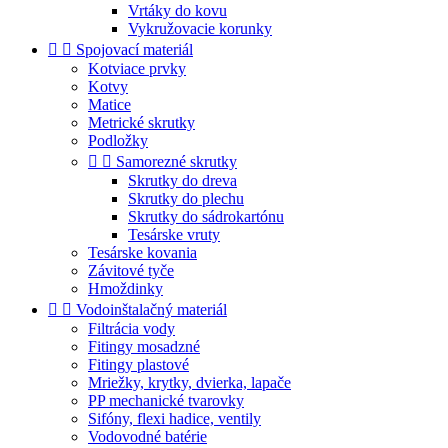
Vrtáky do kovu
Vykružovacie korunky


Spojovací materiál
Kotviace prvky
Kotvy
Matice
Metrické skrutky
Podložky


Samorezné skrutky
Skrutky do dreva
Skrutky do plechu
Skrutky do sádrokartónu
Tesárske vruty
Tesárske kovania
Závitové tyče
Hmoždinky


Vodoinštalačný materiál
Filtrácia vody
Fitingy mosadzné
Fitingy plastové
Mriežky, krytky, dvierka, lapače
PP mechanické tvarovky
Sifóny, flexi hadice, ventily
Vodovodné batérie