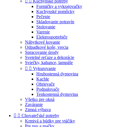


Kuchynské potreby
Formičky a vykrajovačky
Kuchynské pomôcky
Pečenie
Skladovanie potravín
Stolovanie
Varenie
Elektrospotrebiče
Nábytkové kovanie
Odpadkové koše, vrecia
Spracovanie úrody
Svetelné reťaze a dekorácie
Sviečky, kahance, lampáše


Vykurovanie
Hrubostenná dymovina
Kachle
Ohrievače
Podpalovače
Tenkostenná dymovina
Všetko pre okná
Zaváranie
Zimná výbava


Chovateľské potreby
Krmivá a búdky pre vtáčiky
Pre psy a mačky