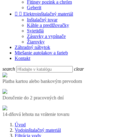
Fitingy pozink a chróm
Geberit


Elektroinštalačný materiál
Inštalačný tovar
Káble a predlžovačky
Svietidlá
Zásuvky a vypínače
Žiarovky
Záhradný nábytok
Miešanie autolakov a farieb
Kontakt
search
clear
Platba kartou alebo bankovým prevodom
Doručenie do 2 pracovných dní
14-dňová lehota na vrátenie tovaru
Úvod
Vodoinštalačný materiál
Filtrácia vody