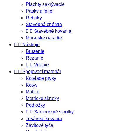
Plachty zakrývacie
Pásky a fólie
Rebríky
Stavebná chémia


Stavebné kovania
Murárske náradie


Nástroje
Brúsenie
Rezanie


Vŕtanie


Spojovací materiál
Kotviace prvky
Kotvy
Matice
Metrické skrutky
Podložky


Samorezné skrutky
Tesárske kovania
Závitové tyče