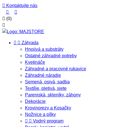

Kontaktujte nás



(0)



Záhrada
Hnojivá a substráty
Ostatné záhradné potreby
Kvetináče
Záhradné a pracovné rukavice
Záhradné náradie
Semená, osivá, sadba
Textílie, pletivá, siete
Pareniská, skleníky, záhony
Dekorácie
Krovinorezy a Kosačky
Nožnice a pílky


Vodný program