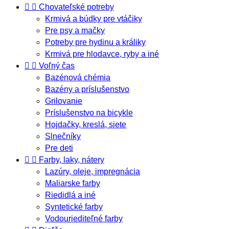


Chovateľské potreby
Krmivá a búdky pre vtáčiky
Pre psy a mačky
Potreby pre hydinu a králiky
Krmivá pre hlodavce, ryby a iné


Voľný čas
Bazénová chémia
Bazény a príslušenstvo
Grilovanie
Príslušenstvo na bicykle
Hojdačky, kreslá, siete
Slnečníky
Pre deti


Farby, laky, nátery
Lazúry, oleje, impregnácia
Maliarske farby
Riedidlá a iné
Syntetické farby
Vodouriediteľné farby