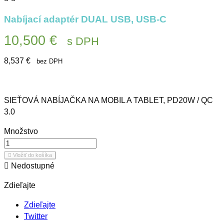
Nabíjací adaptér DUAL USB, USB-C
10,500 €
s DPH
8,537 €
bez DPH
SIEŤOVÁ NABÍJAČKA NA MOBIL A TABLET, PD20W / QC
3.0
Množstvo

Vložiť do košíka

Nedostupné
Zdieľajte
Zdieľajte
Twitter