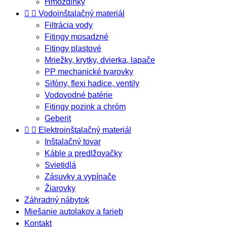
Hmoždinky


Vodoinštalačný materiál
Filtrácia vody
Fitingy mosadzné
Fitingy plastové
Mriežky, krytky, dvierka, lapače
PP mechanické tvarovky
Sifóny, flexi hadice, ventily
Vodovodné batérie
Fitingy pozink a chróm
Geberit


Elektroinštalačný materiál
Inštalačný tovar
Káble a predlžovačky
Svietidlá
Zásuvky a vypínače
Žiarovky
Záhradný nábytok
Miešanie autolakov a farieb
Kontakt