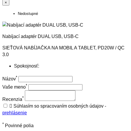
×
Nedostupné
Nabíjací adaptér DUAL USB, USB-C
SIEŤOVÁ NABÍJAČKA NA MOBIL A TABLET, PD20W / QC
3.0
Spokojnosť:
*
Názov
*
Vaše meno
*
Recenzia

Súhlasím so spracovaním osobných údajov -
prehlásenie
*
Povinné polia