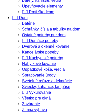
Barely, kanistre, vedrá
Upevňovacie elementy


Proti škodcom


Dom
Batérie
Schránky, čísla a tabuľky na dom
Ostatné potreby pre dom


Domáce potreby
Dverové a okenné kovanie
Kancelárske potreby


Kuchynské potreby
Nábytkové kovanie
Odpadkové koše, vrecia
Spracovanie úrody
Svetelné reťaze a dekorácie
Sviečky, kahance, lampáše


Vykurovanie
Všetko pre okná
Zaváranie
Zimná výbava