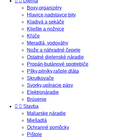


Dieľňa
Boxy,organizéry
Hlavice,nadstavce,bity
Kladivá a sekáče
Kliešte a nožnice
Kľúče
Meradlá, vodováhy
Nože a náhradné čepele
Ostatné dielenské náradie
Propán-butánové spotrebiče
Pílky,pilníky,rašple,dláta
Skrutkovače
Svorky,upínacie pásy
Elektronáradie
Brúsenie


Stavba
Maliarske náradie
Miešadlá
Ochranné pomôcky
Pištole