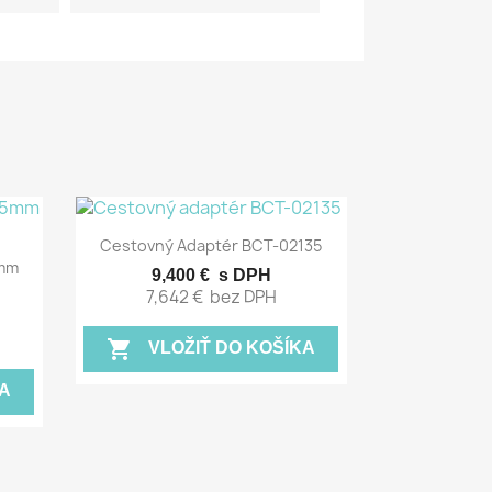
Rýchly náhľad

Cestovný Adaptér BCT-02135
5mm
9,400 €
s DPH
7,642 €
bez DPH
shopping_cart
VLOŽIŤ DO KOŠÍKA
A