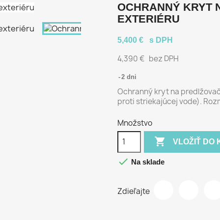
OCHRANNÝ KRYT 
EXTERIÉRU
5,400 €
s DPH
4,390 €
bez DPH
2 dni
Ochranný kryt na predlžovačk
proti striekajúcej vode). Roz
Množstvo

VLOŽIŤ DO 

Na sklade
Zdieľajte