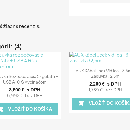
á žiadna recenzia.
rii: (4)
Rýchly náhľad

AUX Kábel Jack Vidlica - 3,
Rýchly náhľad

Zásuvka /2,5m
uvka Rozbočovacia 2xguľatá +
USB A+C S Vypínačom
2,200 €
s DPH
1,789 €
bez DPH
8,600 €
s DPH
6,992 €
bez DPH
shopping_cart
VLOŽIŤ DO KOŠÍK
ing_cart
VLOŽIŤ DO KOŠÍKA