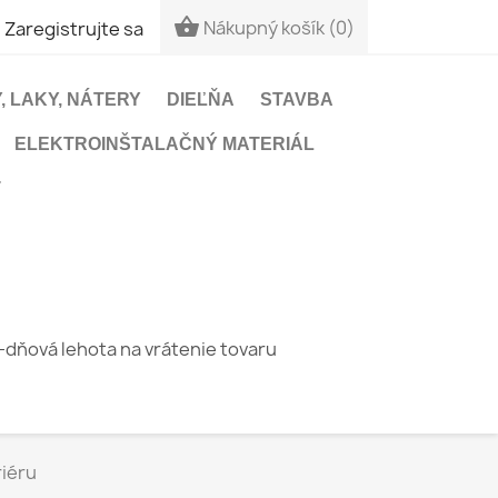


Nákupný košík
(0)
Zaregistrujte sa
, LAKY, NÁTERY
DIEĽŇA
STAVBA
ELEKTROINŠTALAČNÝ MATERIÁL
T
-dňová lehota na vrátenie tovaru
riéru