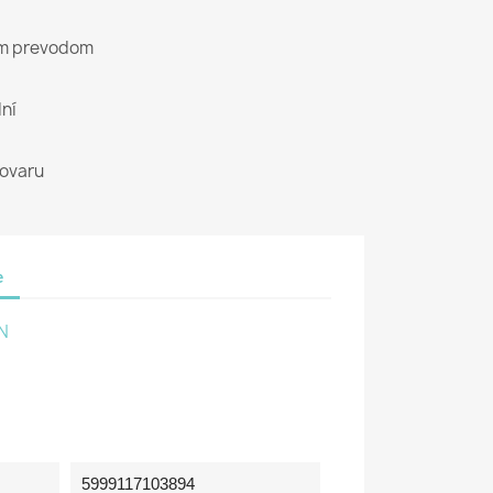
ým prevodom
ní
tovaru
e
N
5999117103894