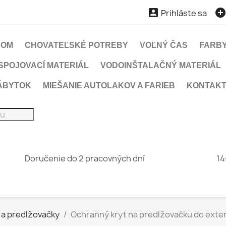

Prihláste sa
DOM
CHOVATEĽSKÉ POTREBY
VOĽNÝ ČAS
FARBY
SPOJOVACÍ MATERIÁL
VODOINŠTALAČNÝ MATERIÁL
ÁBYTOK
MIEŠANIE AUTOLAKOV A FARIEB
KONTAK
Doručenie do 2 pracovných dní
14
 a predlžovačky
Ochranný kryt na predlžovačku do exte