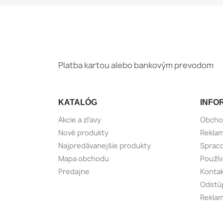
Platba kartou alebo bankovým prevodom
KATALÓG
INFO
Akcie a zľavy
Obcho
Nové produkty
Reklam
Najpredávanejšie produkty
Spraco
Mapa obchodu
Použív
Predajne
Konta
Odstúp
Reklam