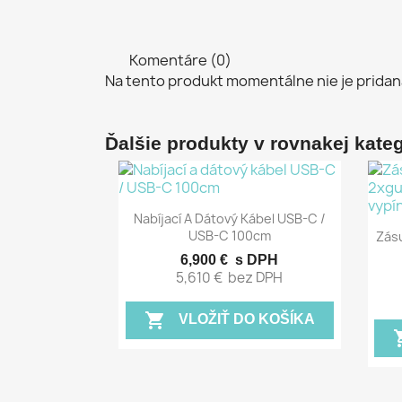
Komentáre (0)
Na tento produkt momentálne nie je pridan
Ďalšie produkty v rovnakej kategó
Rýchly náhľad

Nabíjací A Dátový Kábel USB-C /
USB-C 100cm
Zás
6,900 €
s DPH
5,610 €
bez DPH
shopping_cart
VLOŽIŤ DO KOŠÍKA
shopp