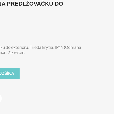
NA PREDLŽOVAČKU DO
u do exteriéru. Trieda krytia: IP44 (Ochrana
mer: 21x ø7cm.
KOŠÍKA