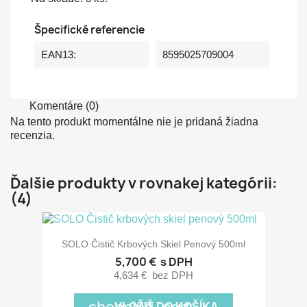
Špecifické referencie
EAN13:
8595025709004
Komentáre (0)
Na tento produkt momentálne nie je pridaná žiadna
recenzia.
Ďalšie produkty v rovnakej kategórii:
(4)
SOLO Čistič Krbových Skiel Penový 500ml
5,700 €
s DPH
4,634 €
bez DPH
VLOŽIŤ DO KOŠÍKA