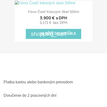
Fénix Čistič Krbových Skiel 500ml
3,900 €
s DPH
3,171 €
bez DPH
shopping_cart
VLOŽIŤ DO KOŠÍKA
Platba kartou alebo bankovým prevodom
Doručenie do 2 pracovných dní