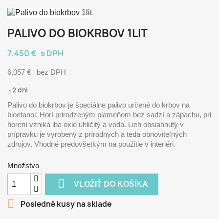
PALIVO DO BIOKRBOV 1LIT
7,450 €
s DPH
6,057 €
bez DPH
2 dni
Palivo do biokrbov je špeciálne palivo určené do krbov na
bioetanol. Horí prirodzeným plameňom bez sadzí a zápachu, pri
horení vzniká iba oxid uhličitý a voda. Lieh obsiahnutý v
prípravku je vyrobený z prírodných a teda obnoviteľných
zdrojov. Vhodné predovšetkým na použitie v interiéri.
Množstvo

VLOŽIŤ DO KOŠÍKA

Posledné kusy na sklade