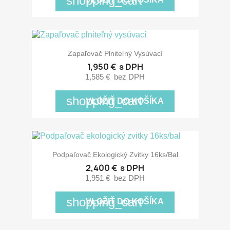
shopping_cart
Zapaľovač Plniteľný Vysúvací
1,950 €
s DPH
1,585 €
bez DPH
shopping_cart
VLOŽIŤ DO KOŠÍKA
Podpaľovač Ekologický Zvitky 16ks/bal
2,400 €
s DPH
1,951 €
bez DPH
shopping_cart
VLOŽIŤ DO KOŠÍKA