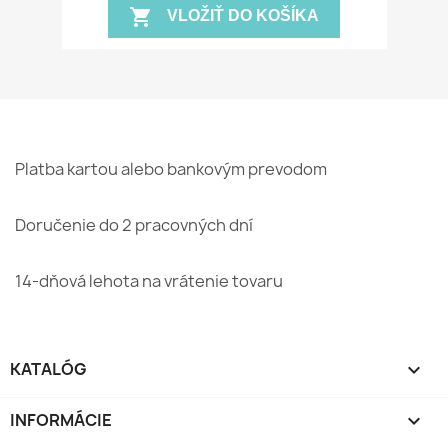
shopping_cart
VLOŽIŤ DO KOŠÍKA
Platba kartou alebo bankovým prevodom
Doručenie do 2 pracovných dní
14-dňová lehota na vrátenie tovaru
KATALÓG

INFORMÁCIE
