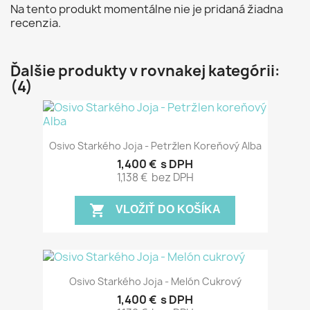
Na tento produkt momentálne nie je pridaná žiadna
recenzia.
Ďalšie produkty v rovnakej kategórii:
(4)
Osivo Starkého Joja - Petržlen Koreňový Alba
1,400 €
s DPH
1,138 €
bez DPH
shopping_cart
VLOŽIŤ DO KOŠÍKA
Osivo Starkého Joja - Melón Cukrový
1,400 €
s DPH