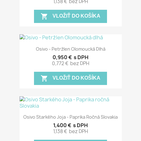
1,138 €
bez DPH
shopping_cart
VLOŽIŤ DO KOŠÍKA
Osivo - Petržlen Olomoucká Dlhá
0,950 €
s DPH
0,772 €
bez DPH
shopping_cart
VLOŽIŤ DO KOŠÍKA
Osivo Starkého Joja - Paprika Ročná Slovakia
1,400 €
s DPH
1,138 €
bez DPH