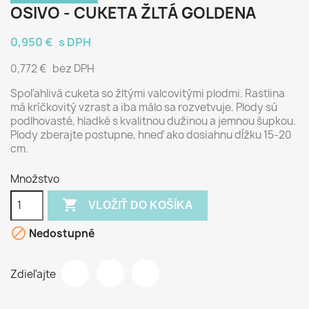
OSIVO - CUKETA ŽLTÁ GOLDENA
0,950 €
s DPH
0,772 €
bez DPH
Spoľahlivá cuketa so žltými valcovitými plodmi. Rastlina
má kríčkovitý vzrast a iba málo sa rozvetvuje. Plody sú
podlhovasté, hladké s kvalitnou dužinou a jemnou šupkou.
Plody zberajte postupne, hneď ako dosiahnu dĺžku 15-20
cm.
Množstvo

VLOŽIŤ DO KOŠÍKA

Nedostupné
Zdieľajte