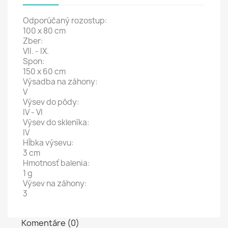
Odporúčaný rozostup:
100 x 80 cm
Zber:
VII. - IX.
Spon:
150 x 60 cm
Výsadba na záhony:
V
Výsev do pôdy:
IV - VI
Výsev do skleníka:
IV
Hĺbka výsevu:
3 cm
Hmotnosť balenia:
1 g
Výsev na záhony:
3
Komentáre (0)