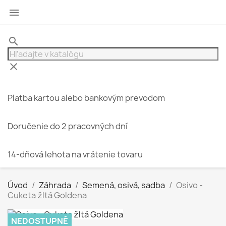

search
clear
Platba kartou alebo bankovým prevodom
Doručenie do 2 pracovných dní
14-dňová lehota na vrátenie tovaru
Úvod
Záhrada
Semená, osivá, sadba
Osivo -
Cuketa žltá Goldena
NEDOSTUPNÉ