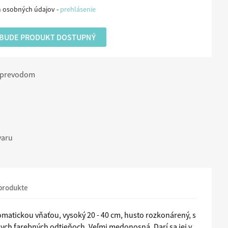
m osobných údajov -
prehlásenie
 BUDE PRODUKT DOSTUPNÝ
m prevodom
varu
 produkte
romatickou vňaťou, vysoký 20 - 40 cm, husto rozkonárený, s
ych farebných odtieňoch. Veľmi medonosná. Darí sa jej v