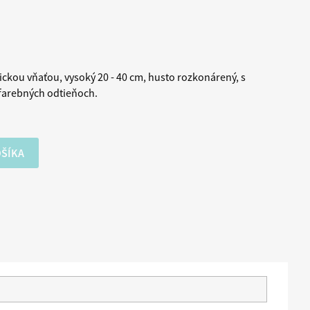
ickou vňaťou, vysoký 20 - 40 cm, husto rozkonárený, s
farebných odtieňoch.
OŠÍKA