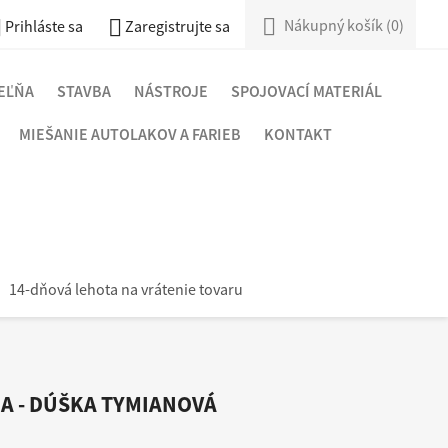



Nákupný košík
(0)
Prihláste sa
Zaregistrujte sa
EĽŇA
STAVBA
NÁSTROJE
SPOJOVACÍ MATERIÁL
MIEŠANIE AUTOLAKOV A FARIEB
KONTAKT
14-dňová lehota na vrátenie tovaru
A - DÚŠKA TYMIANOVÁ