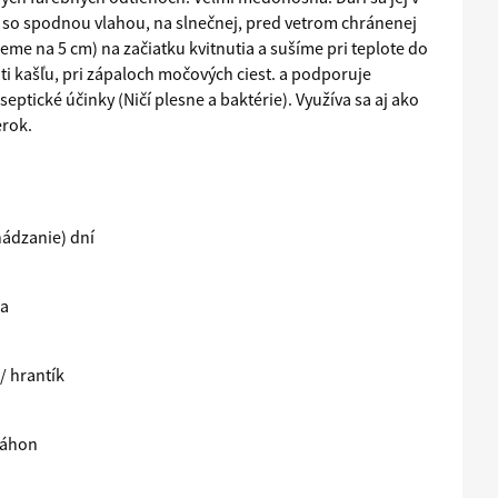
e so spodnou vlahou, na slnečnej, pred vetrom chránenej
eme na 5 cm) na začiatku kvitnutia a sušíme pri teplote do
oti kašľu, pri zápaloch močových ciest. a podporuje
septické účinky (Ničí plesne a baktérie). Využíva sa aj ako
erok.
hádzanie) dní
ka
/ hrantík
záhon