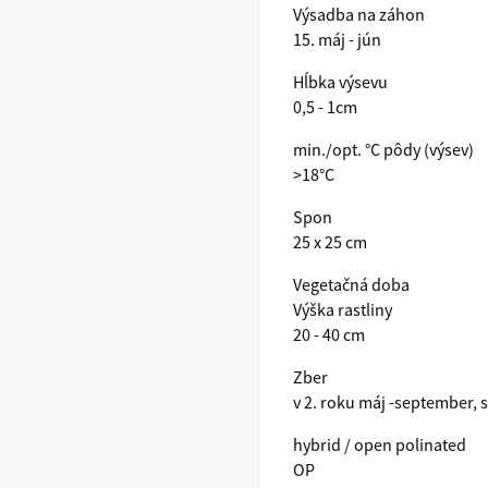
Výsadba na záhon
15. máj - jún
Hĺbka výsevu
0,5 - 1cm
min./opt. °C pôdy (výsev)
>18°C
Spon
25 x 25 cm
Vegetačná doba
Výška rastliny
20 - 40 cm
Zber
v 2. roku máj -september, 
hybrid / open polinated
OP