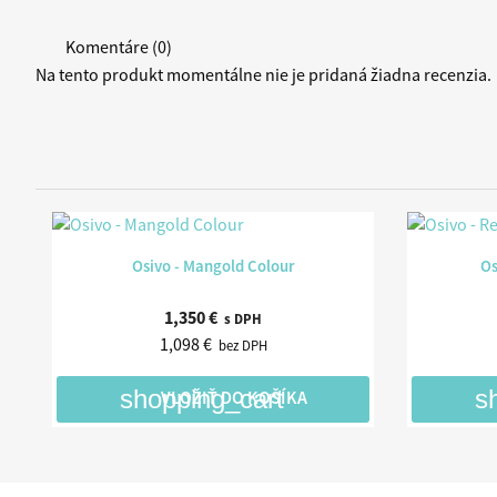
Komentáre (0)
Na tento produkt momentálne nie je pridaná žiadna recenzia.

Rýchly náhľad
Osivo - Mangold Colour
Os
1,350 €
s DPH
1,098 €
bez DPH
shopping_cart
s
VLOŽIŤ DO KOŠÍKA