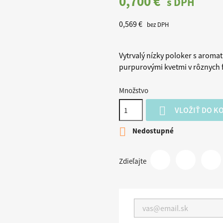
0,700 €
s DPH
0,569 €
bez DPH
Vytrvalý nízky poloker s aromat
purpurovými kvetmi v rôznych 
Množstvo

VLOŽIŤ DO K

Nedostupné
Zdieľajte