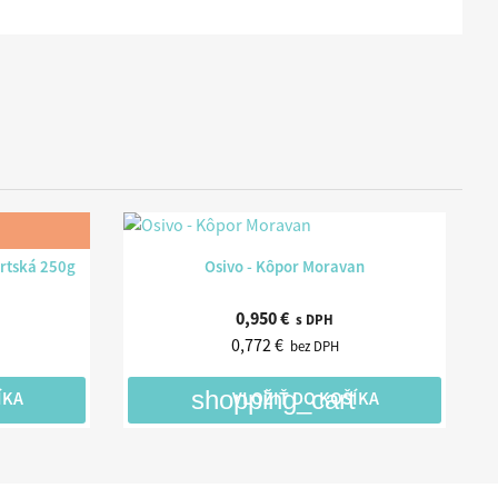

Rýchly náhľad
artská 250g
Osivo - Kôpor Moravan
0,950 €
s DPH
0,772 €
bez DPH
shopping_cart
ÍKA
VLOŽIŤ DO KOŠÍKA