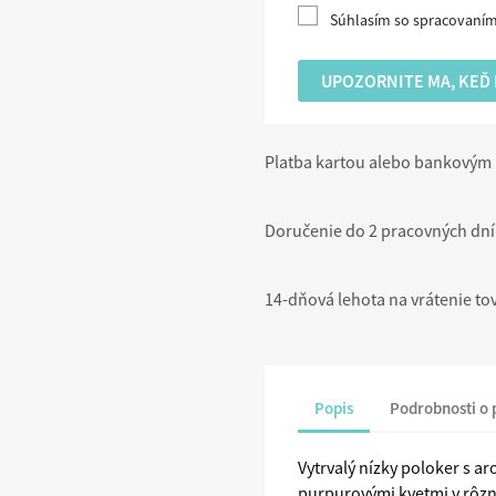
Súhlasím so spracovaní
UPOZORNITE MA, KEĎ
Platba kartou alebo bankový
Doručenie do 2 pracovných dní
14-dňová lehota na vrátenie to
Popis
Podrobnosti o
Vytrvalý nízky poloker s a
purpurovými kvetmi v rôzn