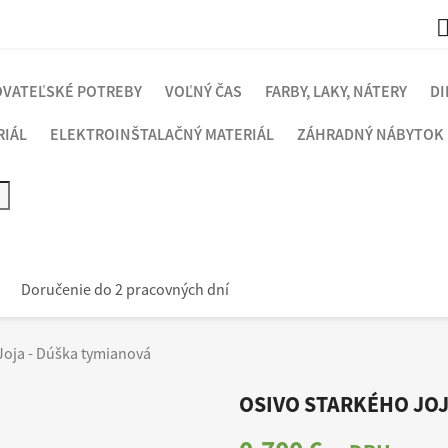
VATEĽSKÉ POTREBY
VOĽNÝ ČAS
FARBY, LAKY, NÁTERY
DI
RIÁL
ELEKTROINŠTALAČNÝ MATERIÁL
ZÁHRADNÝ NÁBYTOK
Doručenie do 2 pracovných dní
Joja - Dúška tymianová
OSIVO STARKÉHO JOJ