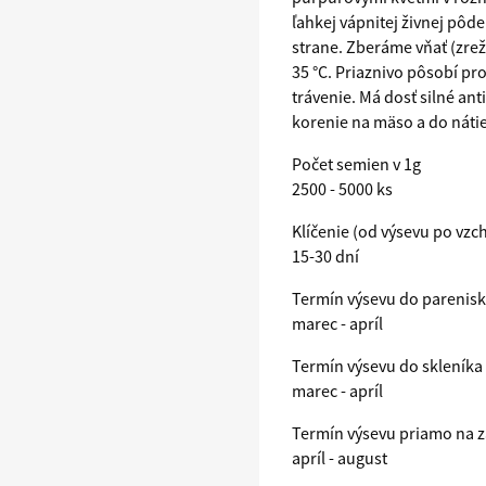
ľahkej vápnitej živnej pôd
strane. Zberáme vňať (zrež
35 °C. Priaznivo pôsobí pr
trávenie. Má dosť silné anti
korenie na mäso a do náti
Počet semien v 1g
2500 - 5000 ks
Klíčenie (od výsevu po vzc
15-30 dní
Termín výsevu do parenis
marec - apríl
Termín výsevu do skleníka 
marec - apríl
Termín výsevu priamo na 
apríl - august