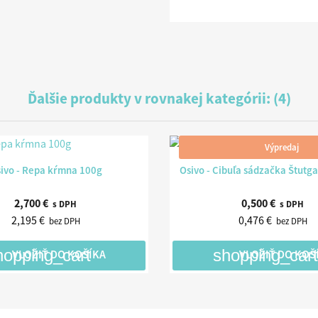
Ďalšie produkty v rovnakej kategórii: (4)
Výpredaj


Rýchly náhľad
Rýchly náhľad
ivo - Repa kŕmna 100g
Osivo - Cibuľa sádzačka Štutg
2,700 €
0,500 €
s DPH
s DPH
2,195 €
0,476 €
bez DPH
bez DPH
hopping_cart
shopping_cart
VLOŽIŤ DO KOŠÍKA
VLOŽIŤ DO KOŠ