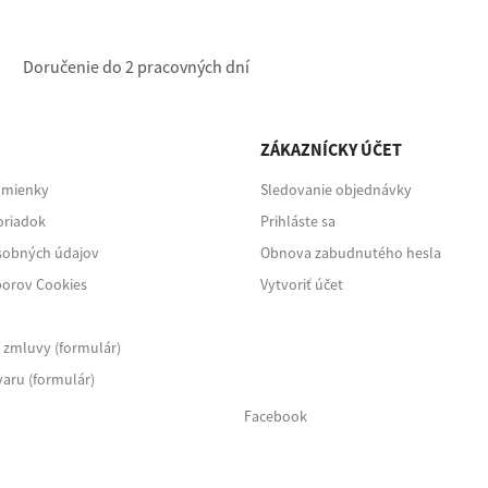
Doručenie do 2 pracovných dní
E
ZÁKAZNÍCKY ÚČET
dmienky
Sledovanie objednávky
oriadok
Prihláste sa
sobných údajov
Obnova zabudnutého hesla
borov Cookies
Vytvoriť účet
 zmluvy (formulár)
aru (formulár)
Facebook