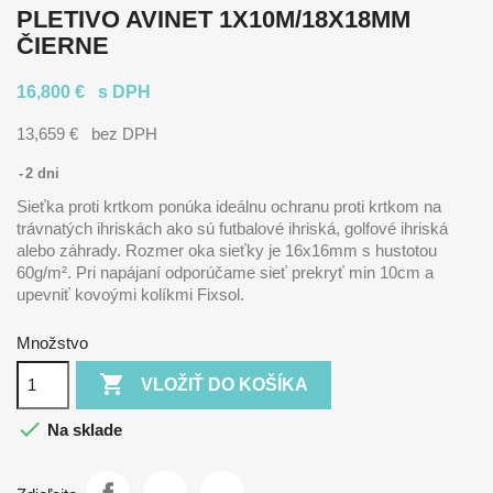
PLETIVO AVINET 1X10M/18X18MM
ČIERNE
16,800 €
s DPH
13,659 €
bez DPH
2 dni
Sieťka proti krtkom ponúka ideálnu ochranu proti krtkom na
trávnatých ihriskách ako sú futbalové ihriská, golfové ihriská
alebo záhrady. Rozmer oka sieťky je 16x16mm s hustotou
60g/m². Pri napájaní odporúčame sieť prekryť min 10cm a
upevniť kovoými kolíkmi Fixsol.
Množstvo

VLOŽIŤ DO KOŠÍKA

Na sklade