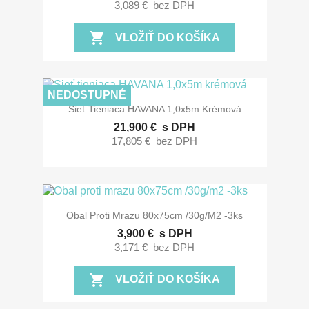
3,089 €
bez DPH
shopping_cart
VLOŽIŤ DO KOŠÍKA
NEDOSTUPNÉ
Sieť Tieniaca HAVANA 1,0x5m Krémová
21,900 €
s DPH
17,805 €
bez DPH
Obal Proti Mrazu 80x75cm /30g/m2 -3ks
3,900 €
s DPH
3,171 €
bez DPH
shopping_cart
VLOŽIŤ DO KOŠÍKA