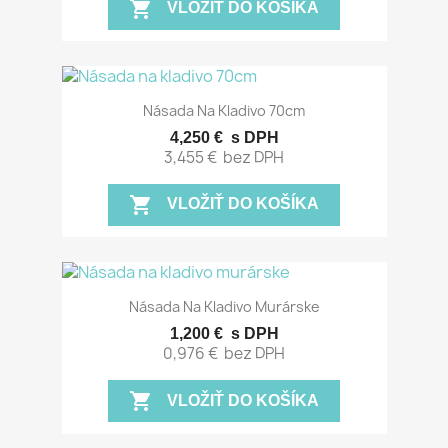
shopping_cart
VLOŽIŤ DO KOŠÍKA
Násada Na Kladivo 70cm
4,250 €
s DPH
3,455 €
bez DPH
shopping_cart
VLOŽIŤ DO KOŠÍKA
Násada Na Kladivo Murárske
1,200 €
s DPH
0,976 €
bez DPH
shopping_cart
VLOŽIŤ DO KOŠÍKA