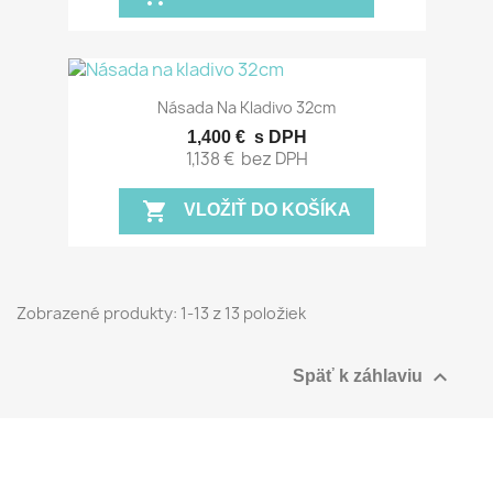
Násada Na Kladivo 32cm
1,400 €
s DPH
1,138 €
bez DPH
shopping_cart
VLOŽIŤ DO KOŠÍKA
Zobrazené produkty: 1-13 z 13 položiek

Späť k záhlaviu