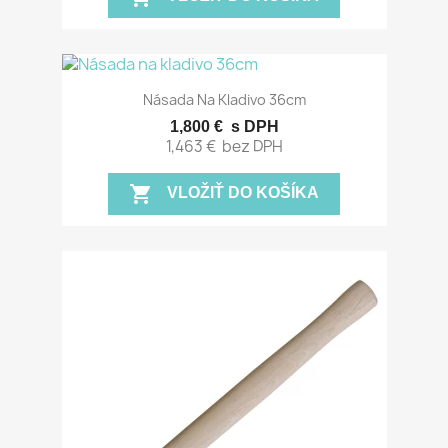
Násada Na Kladivo 36cm
1,800 €
s DPH
1,463 €
bez DPH
shopping_cart
VLOŽIŤ DO KOŠÍKA