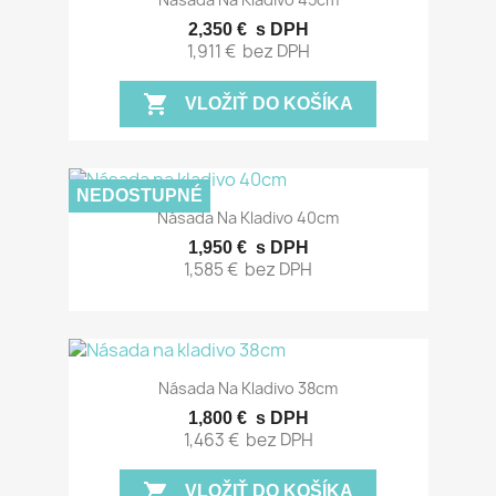
2,350 €
s DPH
1,911 €
bez DPH
shopping_cart
VLOŽIŤ DO KOŠÍKA
NEDOSTUPNÉ
Násada Na Kladivo 40cm
1,950 €
s DPH
1,585 €
bez DPH
Násada Na Kladivo 38cm
1,800 €
s DPH
1,463 €
bez DPH
shopping_cart
VLOŽIŤ DO KOŠÍKA