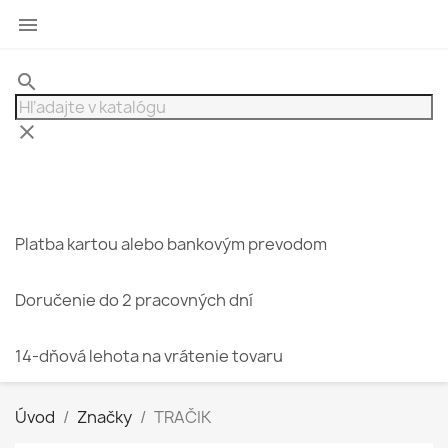

search
clear
Platba kartou alebo bankovým prevodom
Doručenie do 2 pracovných dní
14-dňová lehota na vrátenie tovaru
Úvod
Značky
TRAČIK