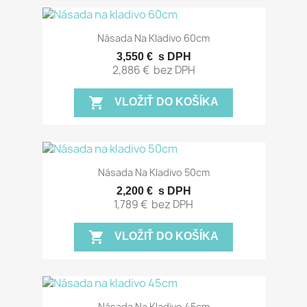
Násada Na Kladivo 60cm
3,550 €
s DPH
2,886 €
bez DPH
shopping_cart
VLOŽIŤ DO KOŠÍKA
Násada Na Kladivo 50cm
2,200 €
s DPH
1,789 €
bez DPH
shopping_cart
VLOŽIŤ DO KOŠÍKA
Násada Na Kladivo 45cm