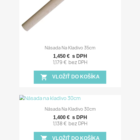
Násada Na Kladivo 35cm
1,450 €
s DPH
1,179 €
bez DPH
shopping_cart
VLOŽIŤ DO KOŠÍKA
Násada Na Kladivo 30cm
1,400 €
s DPH
1,138 €
bez DPH
shopping_cart
VLOŽIŤ DO KOŠÍKA