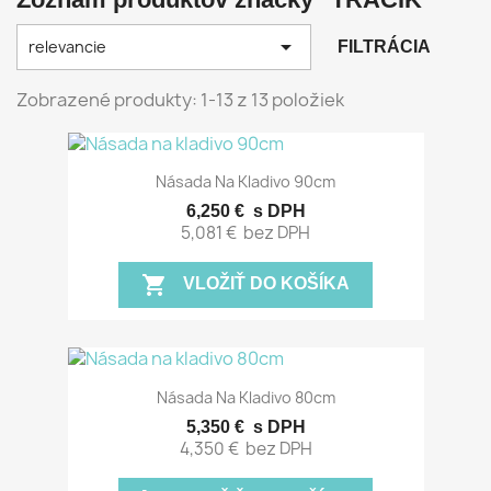

relevancie
FILTRÁCIA
Zobrazené produkty: 1-13 z 13 položiek
Násada Na Kladivo 90cm
6,250 €
s DPH
5,081 €
bez DPH
shopping_cart
VLOŽIŤ DO KOŠÍKA
Násada Na Kladivo 80cm
5,350 €
s DPH
4,350 €
bez DPH