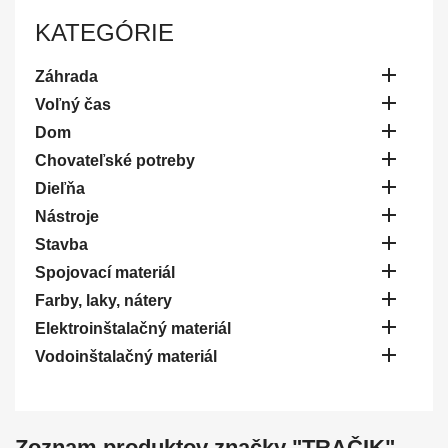
KATEGÓRIE

Záhrada

Voľný čas

Dom

Chovateľské potreby

Dieľňa

Nástroje

Stavba

Spojovací materiál

Farby, laky, nátery

Elektroinštalačný materiál

Vodoinštalačný materiál
Zoznam produktov značky "TRAČIK"