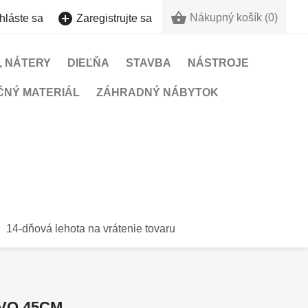


Nákupný košík
(0)
hláste sa
Zaregistrujte sa
, NÁTERY
DIEĽŇA
STAVBA
NÁSTROJE
ČNÝ MATERIÁL
ZÁHRADNÝ NÁBYTOK
14-dňová lehota na vrátenie tovaru
VO 45CM