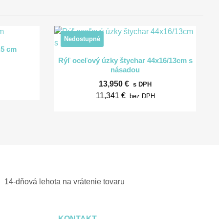
Nedostupné
d
,5 cm

Rýchly náhľad
Rýľ oceľový úzky štychar 44x16/13cm s
násadou
13,950 €
s DPH
11,341 €
bez DPH
14-dňová lehota na vrátenie tovaru
KONTAKT