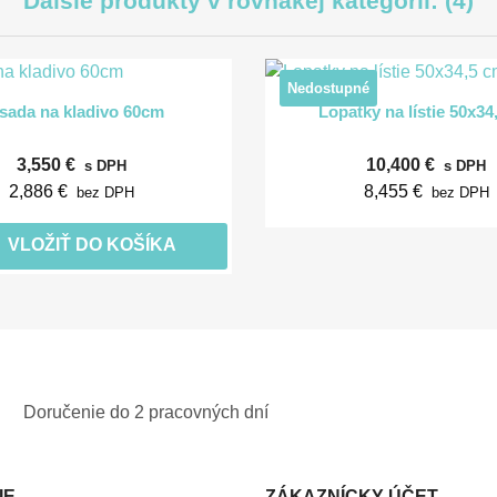
Ďalšie produkty v rovnakej kategórii: (4)
Nedostupné


Rýchly náhľad
Rýchly náhľa
sada na kladivo 60cm
Lopatky na lístie 50x34
3,550 €
10,400 €
s DPH
s DPH
2,886 €
8,455 €
bez DPH
bez DPH
VLOŽIŤ DO KOŠÍKA
Doručenie do 2 pracovných dní
IE
ZÁKAZNÍCKY ÚČET