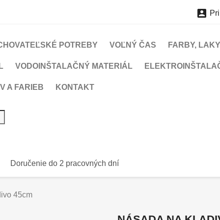

Pri
CHOVATEĽSKÉ POTREBY
VOĽNÝ ČAS
FARBY, LAKY
L
VODOINŠTALAČNÝ MATERIÁL
ELEKTROINŠTALA
V A FARIEB
KONTAKT
Doručenie do 2 pracovných dní
divo 45cm
NÁSADA NA KLADI