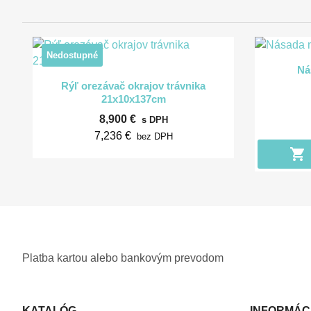
Nedostupné
Ná

Rýchly náhľad
Rýľ orezávač okrajov trávnika
21x10x137cm
8,900 €
s DPH
7,236 €
bez DPH
shopping_cart
Platba kartou alebo bankovým prevodom
KATALÓG
INFORMÁC