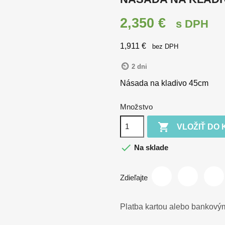
2,350 €
s DPH
1,911 €
bez DPH
2 dni
Násada na kladivo 45cm
Množstvo

VLOŽIŤ DO 

Na sklade
Zdieľajte
Platba kartou alebo bankov