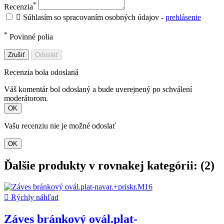
*
Recenzia

Súhlasím so spracovaním osobných údajov -
prehlásenie
*
Povinné polia
Zrušiť
Odoslať
Recenzia bola odoslaná
Váš komentár bol odoslaný a bude uverejnený po schválení
moderátorom.
OK
Vašu recenziu nie je možné odoslať
OK
Ďalšie produkty v rovnakej kategórii: (2)

Rýchly náhľad
Záves bránkový ovál.plat-