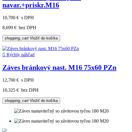
navar.+priskr.M16
10,700 €
s DPH
8,699 €
bez DPH
shopping_cart
Vložiť do košíka

Rýchly náhľad
Záves bránkový nast. M16 75x60 PZn
12,700 €
s DPH
10,325 €
bez DPH
shopping_cart
Vložiť do košíka