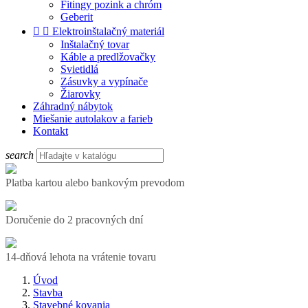
Fitingy pozink a chróm
Geberit


Elektroinštalačný materiál
Inštalačný tovar
Káble a predlžovačky
Svietidlá
Zásuvky a vypínače
Žiarovky
Záhradný nábytok
Miešanie autolakov a farieb
Kontakt
search
Platba kartou alebo bankovým prevodom
Doručenie do 2 pracovných dní
14-dňová lehota na vrátenie tovaru
Úvod
Stavba
Stavebné kovania