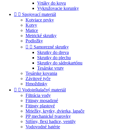
Vrtáky do kovu
Vykružovacie korunky


Spojovací materiál
Kotviace prvky
Kotvy
Matice
Metrické skrutky
Podložky


Samorezné skrutky
Skrutky do dreva
Skrutky do plechu
Skrutky do sádrokartónu
Tesárske vruty
Tesárske kovania
Závitové tyče
Hmoždinky


Vodoinštalačný materiál
Filtrácia vody
Fitingy mosadzné
Fitingy plastové
Mriežky, krytky, dvierka, lapače
PP mechanické tvarovky
Sifóny, flexi hadice, ventily
Vodovodné batérie