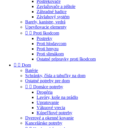
Postrekovače
Zavlažovače a pištole
Záhradné hadice
Závlahový systém
Barely, kanistre, vedrá
Upevňovacie elementy


Proti škodcom
Postreky
Proti hlodavcom
Proti hmyzu
Proti slimákom
Ostatné prípravky proti škodcom


Dom
Batérie
Schránky, čísla a tabuľky na dom
Ostatné potreby pre dom


Domáce potreby
Drogéria
Lavóry, koše na prádlo
Upratovanie
Vákuové vrecia
Kúpeľňové potreby
Dverové a okenné kovanie
Kancelárske potreby