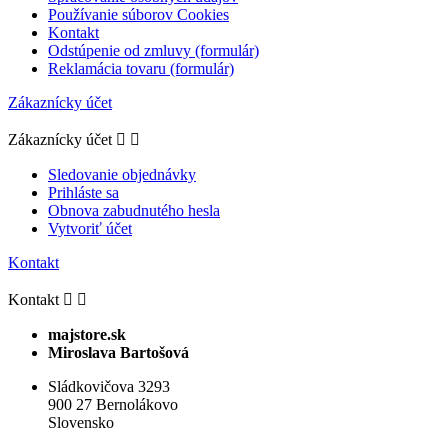
Používanie súborov Cookies
Kontakt
Odstúpenie od zmluvy (formulár)
Reklamácia tovaru (formulár)
Zákaznícky účet
Zákaznícky účet


Sledovanie objednávky
Prihláste sa
Obnova zabudnutého hesla
Vytvoriť účet
Kontakt
Kontakt


majstore.sk
Miroslava Bartošová
Sládkovičova 3293
900 27 Bernolákovo
Slovensko