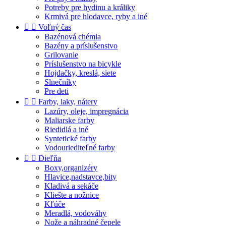
Potreby pre hydinu a králiky
Krmivá pre hlodavce, ryby a iné


Voľný čas
Bazénová chémia
Bazény a príslušenstvo
Grilovanie
Príslušenstvo na bicykle
Hojdačky, kreslá, siete
Slnečníky
Pre deti


Farby, laky, nátery
Lazúry, oleje, impregnácia
Maliarske farby
Riedidlá a iné
Syntetické farby
Vodouriediteľné farby


Dieľňa
Boxy,organizéry
Hlavice,nadstavce,bity
Kladivá a sekáče
Kliešte a nožnice
Kľúče
Meradlá, vodováhy
Nože a náhradné čepele