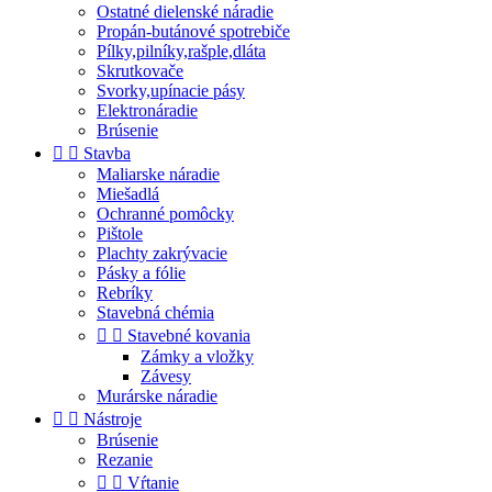
Ostatné dielenské náradie
Propán-butánové spotrebiče
Pílky,pilníky,rašple,dláta
Skrutkovače
Svorky,upínacie pásy
Elektronáradie
Brúsenie


Stavba
Maliarske náradie
Miešadlá
Ochranné pomôcky
Pištole
Plachty zakrývacie
Pásky a fólie
Rebríky
Stavebná chémia


Stavebné kovania
Zámky a vložky
Závesy
Murárske náradie


Nástroje
Brúsenie
Rezanie


Vŕtanie