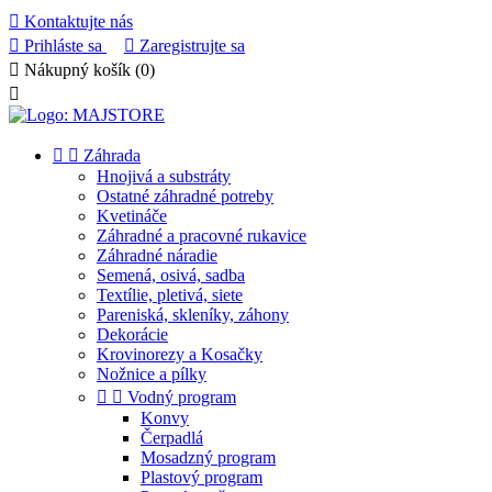

Kontaktujte nás

Prihláste sa

Zaregistrujte sa

Nákupný košík
(0)



Záhrada
Hnojivá a substráty
Ostatné záhradné potreby
Kvetináče
Záhradné a pracovné rukavice
Záhradné náradie
Semená, osivá, sadba
Textílie, pletivá, siete
Pareniská, skleníky, záhony
Dekorácie
Krovinorezy a Kosačky
Nožnice a pílky


Vodný program
Konvy
Čerpadlá
Mosadzný program
Plastový program