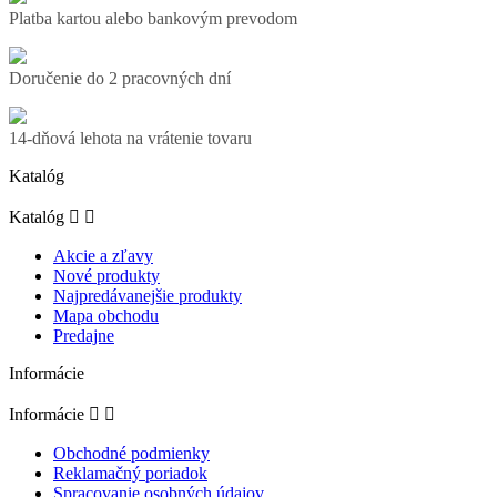
Platba kartou alebo bankovým prevodom
Doručenie do 2 pracovných dní
14-dňová lehota na vrátenie tovaru
Katalóg
Katalóg


Akcie a zľavy
Nové produkty
Najpredávanejšie produkty
Mapa obchodu
Predajne
Informácie
Informácie


Obchodné podmienky
Reklamačný poriadok
Spracovanie osobných údajov