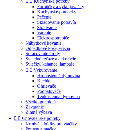


Kuchynské potreby
Formičky a vykrajovačky
Kuchynské pomôcky
Pečenie
Skladovanie potravín
Stolovanie
Varenie
Elektrospotrebiče
Nábytkové kovanie
Odpadkové koše, vrecia
Spracovanie úrody
Svetelné reťaze a dekorácie
Sviečky, kahance, lampáše


Vykurovanie
Hrubostenná dymovina
Kachle
Ohrievače
Podpalovače
Tenkostenná dymovina
Všetko pre okná
Zaváranie
Zimná výbava


Chovateľské potreby
Krmivá a búdky pre vtáčiky
Pre psy a mačky